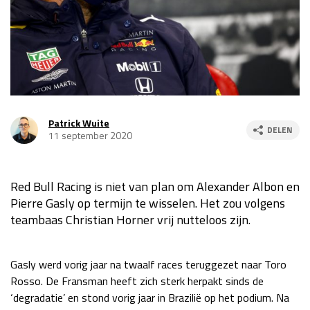
Race
za 13:00 - 15:00
GP VERENIGDE STATEN 2026
23 - 25 okt
GP SÃO PAULO 2026
06 - 08 nov
Patrick Wuite
DELEN
11 september 2020
Kwalificatie
za 23:00 - 00:00
Race
zo 21:00 - 23:00
Red Bull Racing is niet van plan om Alexander Albon en
Kwalificatie
za 19:00 - 20:00
Pierre Gasly op termijn te wisselen. Het zou volgens
Race
zo 18:00 - 20:00
teambaas Christian Horner vrij nutteloos zijn.
GP MEXICO 2026
30 okt - 01 nov
Gasly werd vorig jaar na twaalf races teruggezet naar Toro
Rosso. De Fransman heeft zich sterk herpakt sinds de
LAS VEGAS GRAND PRIX 2026
20 - 22 nov
‘degradatie’ en stond vorig jaar in Brazilië op het podium. Na
Kwalificatie
za 22:00 - 23:00