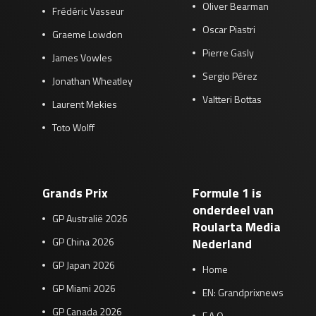
Oliver Bearman
Frédéric Vasseur
Oscar Piastri
Graeme Lowdon
Pierre Gasly
James Vowles
Sergio Pérez
Jonathan Wheatley
Valtteri Bottas
Laurent Mekies
Toto Wolff
Grands Prix
Formule 1 is
onderdeel van
GP Australië 2026
Roularta Media
GP China 2026
Nederland
GP Japan 2026
Home
GP Miami 2026
EN: Grandprixnews
GP Canada 2026
F.A.Q.