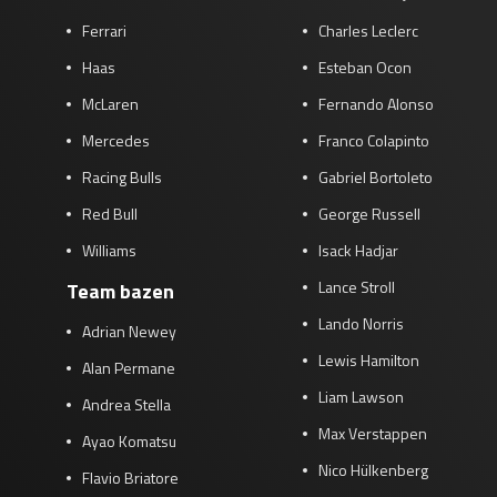
Ferrari
Charles Leclerc
Haas
Esteban Ocon
McLaren
Fernando Alonso
Mercedes
Franco Colapinto
Racing Bulls
Gabriel Bortoleto
Red Bull
George Russell
Williams
Isack Hadjar
Lance Stroll
Team bazen
Lando Norris
Adrian Newey
Lewis Hamilton
Alan Permane
Liam Lawson
Andrea Stella
Max Verstappen
Ayao Komatsu
Nico Hülkenberg
Flavio Briatore