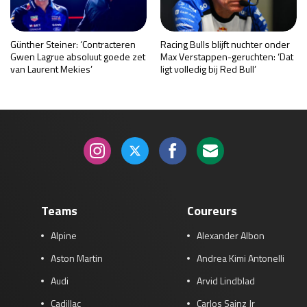
Günther Steiner: ‘Contracteren
Racing Bulls blijft nuchter onder
Gwen Lagrue absoluut goede zet
Max Verstappen-geruchten: ‘Dat
van Laurent Mekies’
ligt volledig bij Red Bull’
Teams
Coureurs
Alpine
Alexander Albon
Aston Martin
Andrea Kimi Antonelli
Audi
Arvid Lindblad
Cadillac
Carlos Sainz Jr