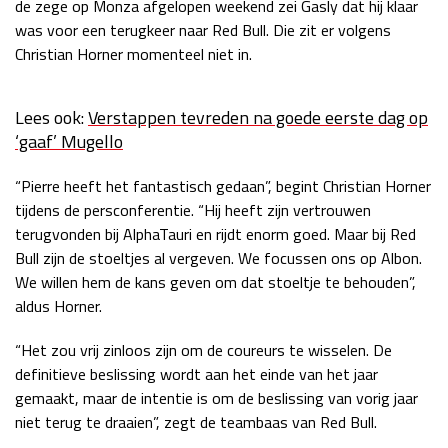
de zege op Monza afgelopen weekend zei Gasly dat hij klaar
Race
zo 21:00 - 23:00
was voor een terugkeer naar Red Bull. Die zit er volgens
GP ABU DHABI 2026
04 - 06 dec
Christian Horner momenteel niet in.
Kwalificatie
za 05:00 - 06:00
Race
zo 05:00 - 07:00
Lees ook:
Verstappen tevreden na goede eerste dag op
‘gaaf’ Mugello
Kwalificatie
za 15:00 - 16:00
Race
zo 14:00 - 16:00
“Pierre heeft het fantastisch gedaan”, begint Christian Horner
tijdens de persconferentie. “Hij heeft zijn vertrouwen
GP QATAR 2026
27 - 29 nov
terugvonden bij AlphaTauri en rijdt enorm goed. Maar bij Red
Bull zijn de stoeltjes al vergeven. We focussen ons op Albon.
We willen hem de kans geven om dat stoeltje te behouden”,
aldus Horner.
Kwalificatie
za 19:00 - 20:00
Race
zo 17:00 - 19:00
“Het zou vrij zinloos zijn om de coureurs te wisselen. De
definitieve beslissing wordt aan het einde van het jaar
gemaakt, maar de intentie is om de beslissing van vorig jaar
niet terug te draaien”, zegt de teambaas van Red Bull.