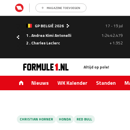
MAGAZINE TOEVOEGEN
- 05
GP BELGIË 2026
17 - 19 jul
ul
1 . Andrea Kimi Antonelli
1:24:42.479
1.335
2 . Charles Leclerc
+ 1.952
0.427
Altijd op pole!
Nieuws
WK Kalender
Standen
Ma
CHRISTIAN HORNER
HONDA
RED BULL