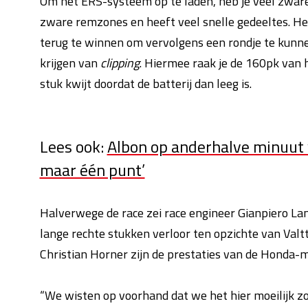
Om het ERS-systeem op te laden, heb je veel zwar
zware remzones en heeft veel snelle gedeeltes. Het
terug te winnen om vervolgens een rondje te kunn
krijgen van
clipping
. Hiermee raak je de 160pk van 
stuk kwijt doordat de batterij dan leeg is.
Lees ook:
Albon op anderhalve minuut 
maar één punt’
Halverwege de race zei race engineer Gianpiero La
lange rechte stukken verloor ten opzichte van Valtt
Christian Horner zijn de prestaties van de Honda-m
“We wisten op voorhand dat we het hier moeilijk z