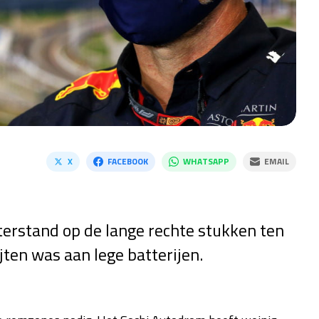
X
FACEBOOK
WHATSAPP
EMAIL
terstand op de lange rechte stukken ten
jten was aan lege batterijen.