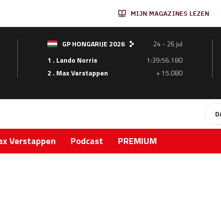
MIJN MAGAZINES LEZEN
GP HONGARIJE 2026
24 - 26 jul
1 . Lando Norris
1:39:56.180
2 . Max Verstappen
+ 15.080
D
x Verstappen
Podcast
PREMIUM