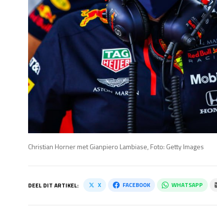
Christian Horner met Gianpiero Lambiase, Foto: Getty Images
X
FACEBOOK
WHATSAPP
DEEL DIT ARTIKEL: