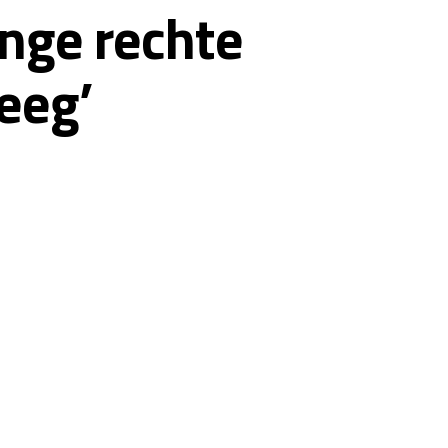
ange rechte
eeg’