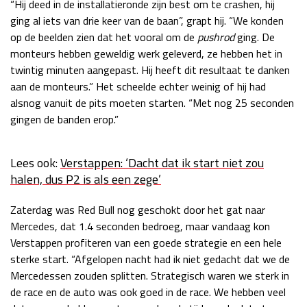
“Hij deed in de installatieronde zijn best om te crashen, hij
Race
zo 21:00 - 23:00
ging al iets van drie keer van de baan”, grapt hij. “We konden
GP ABU DHABI 2026
04 - 06 dec
op de beelden zien dat het vooral om de
pushrod
ging. De
Kwalificatie
za 05:00 - 06:00
monteurs hebben geweldig werk geleverd, ze hebben het in
Race
zo 05:00 - 07:00
twintig minuten aangepast. Hij heeft dit resultaat te danken
aan de monteurs.” Het scheelde echter weinig of hij had
Kwalificatie
za 15:00 - 16:00
alsnog vanuit de pits moeten starten. “Met nog 25 seconden
Race
zo 14:00 - 16:00
gingen de banden erop.”
GP QATAR 2026
27 - 29 nov
Lees ook:
Verstappen: ‘Dacht dat ik start niet zou
halen, dus P2 is als een zege’
Zaterdag was Red Bull nog geschokt door het gat naar
Kwalificatie
za 19:00 - 20:00
Mercedes, dat 1.4 seconden bedroeg, maar vandaag kon
Race
zo 17:00 - 19:00
Verstappen profiteren van een goede strategie en een hele
sterke start. “Afgelopen nacht had ik niet gedacht dat we de
Mercedessen zouden splitten. Strategisch waren we sterk in
de race en de auto was ook goed in de race. We hebben veel