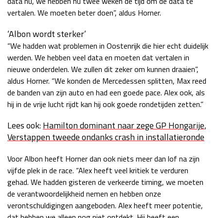
data nu, we hebben nu twee weken de tijd om de data te
vertalen. We moeten beter doen”, aldus Horner.
‘Albon wordt sterker’
“We hadden wat problemen in Oostenrijk die hier echt duidelijk
werden. We hebben veel data en moeten dat vertalen in
nieuwe onderdelen. We zullen dit zeker om kunnen draaien”,
aldus Horner. “We konden de Mercedessen splitten, Max reed
de banden van zijn auto en had een goede pace. Alex ook, als
hij in de vrije lucht rijdt kan hij ook goede rondetijden zetten.”
Lees ook:
Hamilton dominant naar zege GP Hongarije,
Verstappen tweede ondanks crash in installatieronde
Voor Albon heeft Horner dan ook niets meer dan lof na zijn
vijfde plek in de race. “Alex heeft veel kritiek te verduren
gehad. We hadden gisteren de verkeerde timing, we moeten
de verantwoordelijkheid nemen en hebben onze
verontschuldigingen aangeboden. Alex heeft meer potentie,
dat hebben we alleen nog niet ontdekt. Hij heeft een