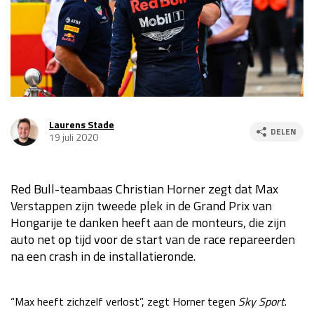
Race
za 13:00 - 15:00
GP VERENIGDE STATEN 2026
23 - 25 okt
GP SÃO PAULO 2026
06 - 08 nov
Laurens Stade
DELEN
19 juli 2020
Kwalificatie
za 23:00 - 00:00
Race
zo 21:00 - 23:00
Red Bull-teambaas Christian Horner zegt dat Max
Kwalificatie
za 19:00 - 20:00
Verstappen zijn tweede plek in de Grand Prix van
Race
zo 18:00 - 20:00
Hongarije te danken heeft aan de monteurs, die zijn
auto net op tijd voor de start van de race repareerden
GP MEXICO 2026
30 okt - 01 nov
na een crash in de installatieronde.
LAS VEGAS GRAND PRIX 2026
20 - 22 nov
“Max heeft zichzelf verlost”, zegt Horner tegen
Sky Sport
.
Kwalificatie
za 22:00 - 23:00