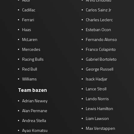
Cadillac
Carlos Sainz Jr
Ferrari
Charles Leclerc
Haas
Esteban Ocon
McLaren
Fernando Alonso
Mercedes
Franco Colapinto
Racing Bulls
Gabriel Bortoleto
Red Bull
George Russell
Williams
Isack Hadjar
Lance Stroll
Team bazen
Lando Norris
Adrian Newey
Lewis Hamilton
Alan Permane
Liam Lawson
Andrea Stella
Max Verstappen
Ayao Komatsu