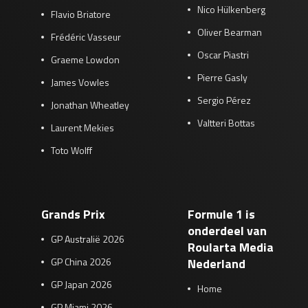
Nico Hülkenberg
Flavio Briatore
Oliver Bearman
Frédéric Vasseur
Oscar Piastri
Graeme Lowdon
Pierre Gasly
James Vowles
Sergio Pérez
Jonathan Wheatley
Valtteri Bottas
Laurent Mekies
Toto Wolff
Grands Prix
Formule 1 is
onderdeel van
GP Australië 2026
Roularta Media
GP China 2026
Nederland
GP Japan 2026
Home
GP Miami 2026