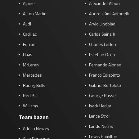
Alpine
Alexander Albon
Aston Martin
Andrea Kimi Antonelli
Audi
Arvid Lindblad
Cadillac
Carlos Sainz Jr
Ferrari
Charles Leclerc
Haas
Esteban Ocon
McLaren
Fernando Alonso
Mercedes
Franco Colapinto
Racing Bulls
Gabriel Bortoleto
Red Bull
George Russell
Williams
Isack Hadjar
Lance Stroll
Team bazen
Lando Norris
Adrian Newey
Lewis Hamilton
Alan Permane