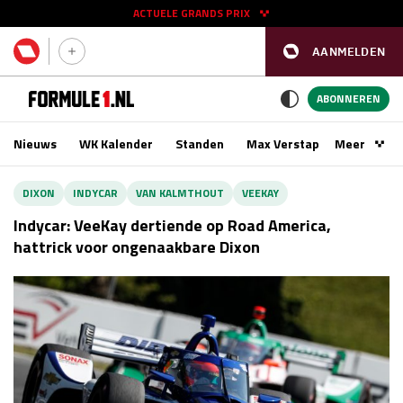
ACTUELE GRANDS PRIX
AANMELDEN
GP SPANJE 2026
11 - 13 sep
ABONNEREN
Nieuws
WK Kalender
Standen
Max Verstappen
Meer
Podca
Kwalificatie
za 16:00 - 17:00
DIXON
INDYCAR
VAN KALMTHOUT
VEEKAY
Race
zo 15:00 - 17:00
Indycar: VeeKay dertiende op Road America,
hattrick voor ongenaakbare Dixon
GP SINGAPORE 2026
09 - 11 okt
GP AZERBEIDZJAN 2026
24 - 26 sep
Kwalificatie
za 15:00 - 16:00
Race
zo 14:00 - 16:00
Kwalificatie
vr 14:00 - 15:00