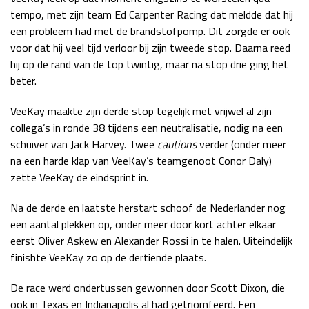
tempo, met zijn team Ed Carpenter Racing dat meldde dat hij
een probleem had met de brandstofpomp. Dit zorgde er ook
voor dat hij veel tijd verloor bij zijn tweede stop. Daarna reed
hij op de rand van de top twintig, maar na stop drie ging het
beter.
VeeKay maakte zijn derde stop tegelijk met vrijwel al zijn
collega’s in ronde 38 tijdens een neutralisatie, nodig na een
schuiver van Jack Harvey. Twee
cautions
verder (onder meer
na een harde klap van VeeKay’s teamgenoot Conor Daly)
zette VeeKay de eindsprint in.
Na de derde en laatste herstart schoof de Nederlander nog
een aantal plekken op, onder meer door kort achter elkaar
eerst Oliver Askew en Alexander Rossi in te halen. Uiteindelijk
finishte VeeKay zo op de dertiende plaats.
De race werd ondertussen gewonnen door Scott Dixon, die
ook in Texas en Indianapolis al had getriomfeerd. Een