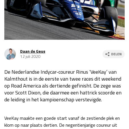
Race
za 13:00 - 15:00
GP VERENIGDE STATEN 2026
23 - 25 okt
GP SÃO PAULO 2026
06 - 08 nov
Daan de Geus
DELEN
12 juli 2020
Kwalificatie
za 23:00 - 00:00
Race
zo 21:00 - 23:00
De Nederlandse Indycar-coureur Rinus ‘VeeKay’ van
Kwalificatie
za 19:00 - 20:00
Kalmthout is in de eerste van twee races dit weekend
op Road America als dertiende gefinisht. De zege was
Race
zo 18:00 - 20:00
voor Scott Dixon, die daarmee een hattrick scoorde en
de leiding in het kampioenschap verstevigde.
GP MEXICO 2026
30 okt - 01 nov
VeeKay maakte een goede start vanaf de zestiende plek en
LAS VEGAS GRAND PRIX 2026
20 - 22 nov
klom op naar plaats dertien. De negentienjarige coureur uit
Kwalificatie
za 22:00 - 23:00