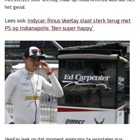
het geval.
Lees ook:
Indycar: Rinus VeeKay slaat sterk terug met
P5 op Indianapolis: ‘Ben super happy’
VeeKay leek op dat moment enigszins te worstelen qua