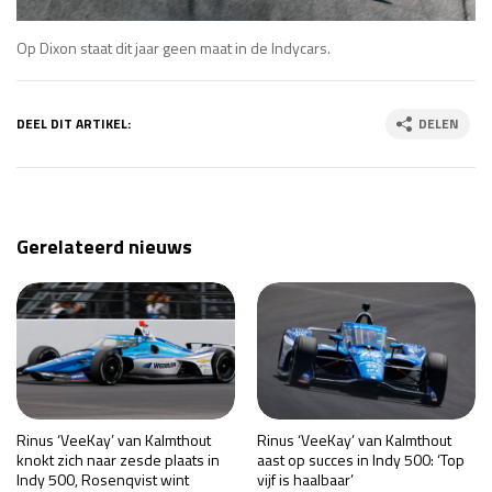
Op Dixon staat dit jaar geen maat in de Indycars.
DEEL DIT ARTIKEL:
DELEN
Gerelateerd nieuws
Rinus ‘VeeKay’ van Kalmthout
Rinus ‘VeeKay’ van Kalmthout
knokt zich naar zesde plaats in
aast op succes in Indy 500: ‘Top
Indy 500, Rosenqvist wint
vijf is haalbaar’