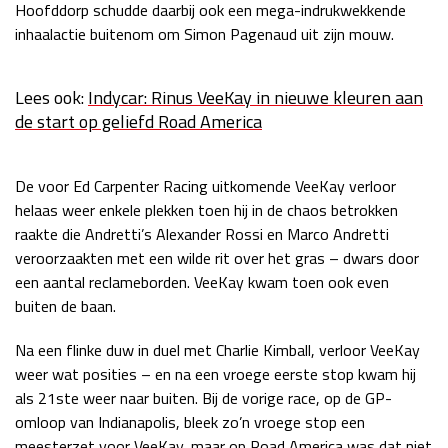
Hoofddorp schudde daarbij ook een mega-indrukwekkende
Race
zo 21:00 - 23:00
inhaalactie buitenom om Simon Pagenaud uit zijn mouw.
GP ABU DHABI 2026
04 - 06 dec
Kwalificatie
za 05:00 - 06:00
Lees ook:
Indycar: Rinus VeeKay in nieuwe kleuren aan
Race
zo 05:00 - 07:00
de start op geliefd Road America
Kwalificatie
za 15:00 - 16:00
Race
zo 14:00 - 16:00
De voor Ed Carpenter Racing uitkomende VeeKay verloor
helaas weer enkele plekken toen hij in de chaos betrokken
GP QATAR 2026
27 - 29 nov
raakte die Andretti’s Alexander Rossi en Marco Andretti
veroorzaakten met een wilde rit over het gras – dwars door
een aantal reclameborden. VeeKay kwam toen ook even
buiten de baan.
Kwalificatie
za 19:00 - 20:00
Race
zo 17:00 - 19:00
Na een flinke duw in duel met Charlie Kimball, verloor VeeKay
weer wat posities – en na een vroege eerste stop kwam hij
als 21ste weer naar buiten. Bij de vorige race, op de GP-
omloop van Indianapolis, bleek zo’n vroege stop een
meesterzet voor VeeKay, maar op Road America was dat niet