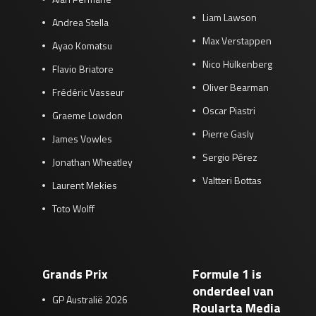
Liam Lawson
Andrea Stella
Max Verstappen
Ayao Komatsu
Nico Hülkenberg
Flavio Briatore
Oliver Bearman
Frédéric Vasseur
Oscar Piastri
Graeme Lowdon
Pierre Gasly
James Vowles
Sergio Pérez
Jonathan Wheatley
Valtteri Bottas
Laurent Mekies
Toto Wolff
Grands Prix
Formule 1 is
onderdeel van
GP Australië 2026
Roularta Media