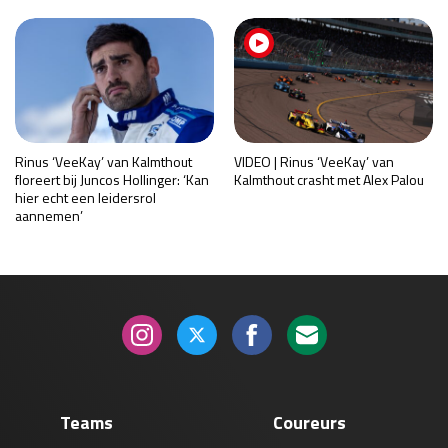
Rinus ‘VeeKay’ van Kalmthout
VIDEO | Rinus ‘VeeKay’ van
floreert bij Juncos Hollinger: ‘Kan
Kalmthout crasht met Alex Palou
hier echt een leidersrol
aannemen’
Teams
Coureurs