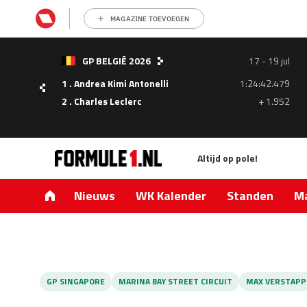
MAGAZINE TOEVOEGEN
GP BELGIË 2026
17 - 19 jul
1 . Andrea Kimi Antonelli
1:24:42.479
- 05
2 . Charles Leclerc
+ 1.952
ul
Altijd op pole!
1.335
0.427
Nieuws
WK Kalender
Standen
Ma
GP SINGAPORE
MARINA BAY STREET CIRCUIT
MAX VERSTAPP