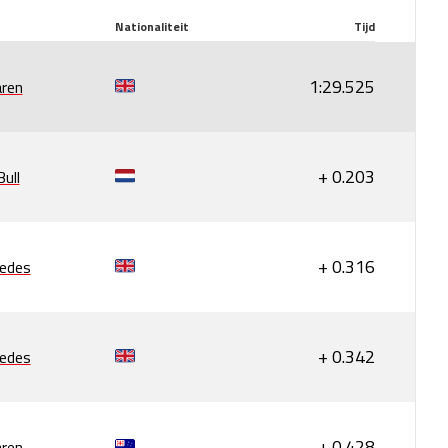
Nationaliteit
Tijd
1:29.525
ren
+ 0.203
ull
+ 0.316
edes
+ 0.342
edes
+ 0.428
ren