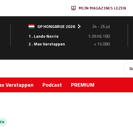
MIJN MAGAZINES LEZEN
GP HONGARIJE 2026
24 - 26 jul
1 . Lando Norris
1:39:56.180
2 . Max Verstappen
+ 15.080
D
x Verstappen
Podcast
PREMIUM
EN