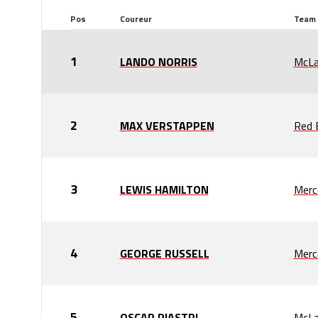
Pos
Coureur
Team
LANDO NORRIS
McLa
MAX VERSTAPPEN
Red B
LEWIS HAMILTON
Merc
GEORGE RUSSELL
Merc
OSCAR PIASTRI
McLa