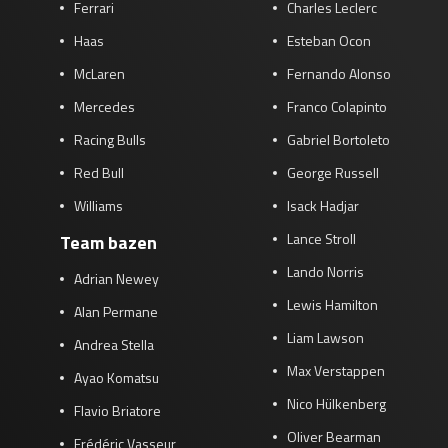
Ferrari
Charles Leclerc
Haas
Esteban Ocon
McLaren
Fernando Alonso
Mercedes
Franco Colapinto
Racing Bulls
Gabriel Bortoleto
Red Bull
George Russell
Williams
Isack Hadjar
Lance Stroll
Team bazen
Lando Norris
Adrian Newey
Lewis Hamilton
Alan Permane
Liam Lawson
Andrea Stella
Max Verstappen
Ayao Komatsu
Nico Hülkenberg
Flavio Briatore
Oliver Bearman
Frédéric Vasseur