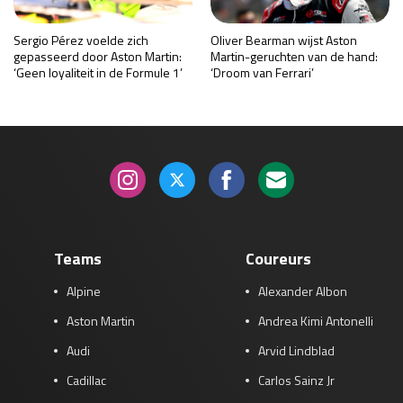
Sergio Pérez voelde zich
Oliver Bearman wijst Aston
gepasseerd door Aston Martin:
Martin-geruchten van de hand:
‘Geen loyaliteit in de Formule 1’
‘Droom van Ferrari’
Teams
Coureurs
Alpine
Alexander Albon
Aston Martin
Andrea Kimi Antonelli
Audi
Arvid Lindblad
Cadillac
Carlos Sainz Jr