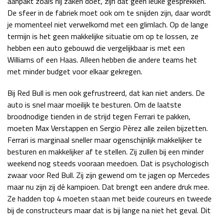
aanpakt zoals hij zaken doet, zijn dat geen leuke gesprekken.
De sfeer in de fabriek moet ook om te snijden zijn, daar wordt
je momenteel niet verwelkomd met een glimlach. Op de lange
termijn is het geen makkelijke situatie om op te lossen, ze
hebben een auto gebouwd die vergelijkbaar is met een
Williams of een Haas. Alleen hebben die andere teams het
met minder budget voor elkaar gekregen.
Bij Red Bull is men ook gefrustreerd, dat kan niet anders. De
auto is snel maar moeilijk te besturen. Om de laatste
broodnodige tienden in de strijd tegen Ferrari te pakken,
moeten Max Verstappen en Sergio Pèrez alle zeilen bijzetten.
Ferrari is marginaal sneller maar ogenschijnlijk makkelijker te
besturen en makkelijker af te stellen. Zij zullen bij een minder
weekend nog steeds vooraan meedoen. Dat is psychologisch
zwaar voor Red Bull. Zij zijn gewend om te jagen op Mercedes
maar nu zijn zij dé kampioen. Dat brengt een andere druk mee.
Ze hadden top 4 moeten staan met beide coureurs en tweede
bij de constructeurs maar dat is bij lange na niet het geval. Dit