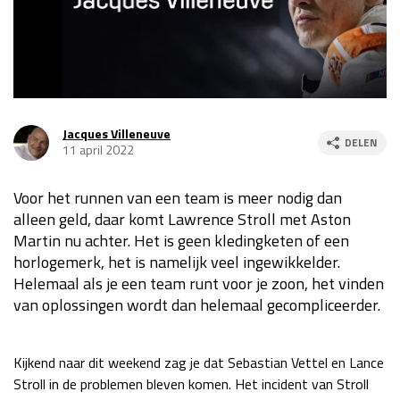
Race
za 13:00 - 15:00
GP VERENIGDE STATEN 2026
23 - 25 okt
Jacques Villeneuve
DELEN
11 april 2022
GP SÃO PAULO 2026
06 - 08 nov
Kwalificatie
za 23:00 - 00:00
Voor het runnen van een team is meer nodig dan
Race
zo 21:00 - 23:00
alleen geld, daar komt Lawrence Stroll met Aston
Martin nu achter. Het is geen kledingketen of een
Kwalificatie
za 19:00 - 20:00
horlogemerk, het is namelijk veel ingewikkelder.
Race
zo 18:00 - 20:00
Helemaal als je een team runt voor je zoon, het vinden
van oplossingen wordt dan helemaal gecompliceerder.
GP MEXICO 2026
30 okt - 01 nov
Kijkend naar dit weekend zag je dat Sebastian Vettel en Lance
LAS VEGAS GRAND PRIX 2026
20 - 22 nov
Stroll in de problemen bleven komen. Het incident van Stroll
Kwalificatie
za 22:00 - 23:00