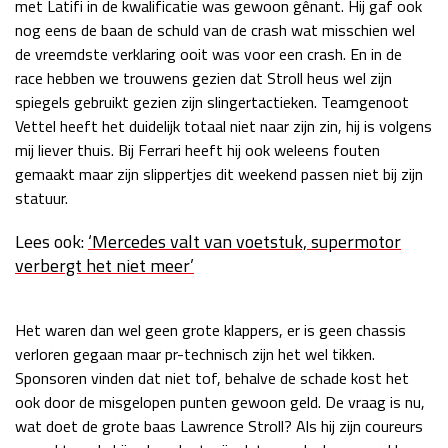
met Latifi in de kwalificatie was gewoon gênant. Hij gaf ook
Race
zo 21:00 - 23:00
nog eens de baan de schuld van de crash wat misschien wel
GP ABU DHABI 2026
04 - 06 dec
de vreemdste verklaring ooit was voor een crash. En in de
Kwalificatie
za 05:00 - 06:00
race hebben we trouwens gezien dat Stroll heus wel zijn
Race
zo 05:00 - 07:00
spiegels gebruikt gezien zijn slingertactieken. Teamgenoot
Vettel heeft het duidelijk totaal niet naar zijn zin, hij is volgens
Kwalificatie
za 15:00 - 16:00
mij liever thuis. Bij Ferrari heeft hij ook weleens fouten
Race
zo 14:00 - 16:00
gemaakt maar zijn slippertjes dit weekend passen niet bij zijn
statuur.
GP QATAR 2026
27 - 29 nov
Lees ook:
‘Mercedes valt van voetstuk, supermotor
verbergt het niet meer’
Kwalificatie
za 19:00 - 20:00
Het waren dan wel geen grote klappers, er is geen chassis
Race
zo 17:00 - 19:00
verloren gegaan maar pr-technisch zijn het wel tikken.
Sponsoren vinden dat niet tof, behalve de schade kost het
ook door de misgelopen punten gewoon geld. De vraag is nu,
wat doet de grote baas Lawrence Stroll? Als hij zijn coureurs