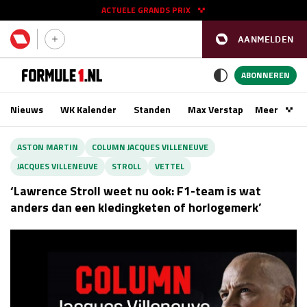
ACTUELE GRANDS PRIX
AANMELDEN
GP SPANJE 2026
11 - 13 sep
ABONNEREN
Nieuws
WK Kalender
Standen
Max Verstappen
Meer
Podca
Kwalificatie
za 16:00 - 17:00
ASTON MARTIN
COLUMN JACQUES VILLENEUVE
Race
zo 15:00 - 17:00
JACQUES VILLENEUVE
STROLL
VETTEL
‘Lawrence Stroll weet nu ook: F1-team is wat
GP SINGAPORE 2026
09 - 11 okt
anders dan een kledingketen of horlogemerk’
GP AZERBEIDZJAN 2026
24 - 26 sep
Kwalificatie
za 15:00 - 16:00
Race
zo 14:00 - 16:00
Kwalificatie
vr 14:00 - 15:00