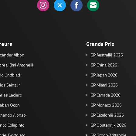
reurs
Grands Prix
exander Albon
GP Australië 2026
rea Kimi Antonelli
GP China 2026
id Lindblad
GP Japan 2026
los Sainz Jr
GP Miami 2026
rles Leclerc
GP Canada 2026
teban Ocon
GP Monaco 2026
rnando Alonso
GP Catalonië 2026
nco Colapinto
GP Oostenrijk 2026
riel Bortoleto
GP Groot-Brittannië