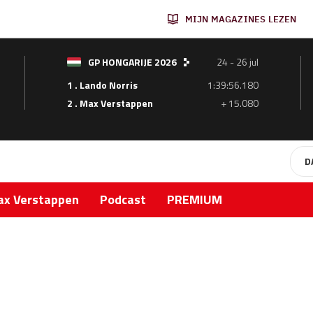
MIJN MAGAZINES LEZEN
GP HONGARIJE 2026
24 - 26 jul
1 . Lando Norris
1:39:56.180
2 . Max Verstappen
+ 15.080
D
x Verstappen
Podcast
PREMIUM