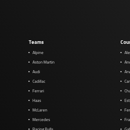
Teams
Cou
Alpine
Al
Aston Martin
And
Audi
Arv
Cadillac
Car
Ferrari
Cha
Haas
Es
McLaren
Fe
Mercedes
Fra
Racing Bulls
Gab