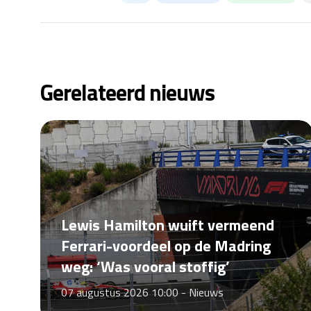
Gerelateerd nieuws
Lewis Hamilton wuift vermeend
Ferrari-voordeel op de Madring
weg: ‘Was vooral stoffig’
07 augustus 2026 10:00 -
Nieuws