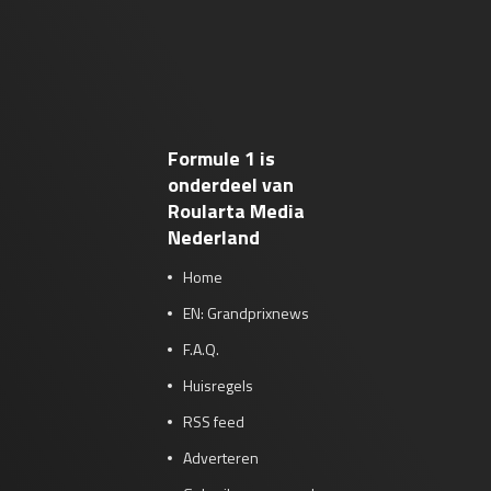
Formule 1 is
onderdeel van
Roularta Media
Nederland
Home
EN: Grandprixnews
F.A.Q.
Huisregels
RSS feed
Adverteren