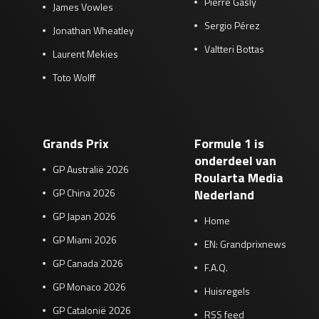
Pierre Gasly
James Vowles
Sergio Pérez
Jonathan Wheatley
Valtteri Bottas
Laurent Mekies
Toto Wolff
Grands Prix
Formule 1 is
onderdeel van
GP Australië 2026
Roularta Media
GP China 2026
Nederland
GP Japan 2026
Home
GP Miami 2026
EN: Grandprixnews
GP Canada 2026
F.A.Q.
GP Monaco 2026
Huisregels
GP Catalonië 2026
RSS feed