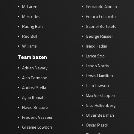
McLaren
Fernando Alonso
Mercedes
Franco Colapinto
Racing Bulls
Gabriel Bortoleto
Red Bull
George Russell
Williams
Isack Hadjar
Lance Stroll
Team bazen
Lando Norris
Adrian Newey
Lewis Hamilton
Alan Permane
Liam Lawson
Andrea Stella
Max Verstappen
Ayao Komatsu
Nico Hülkenberg
Flavio Briatore
Oliver Bearman
Frédéric Vasseur
Oscar Piastri
Graeme Lowdon