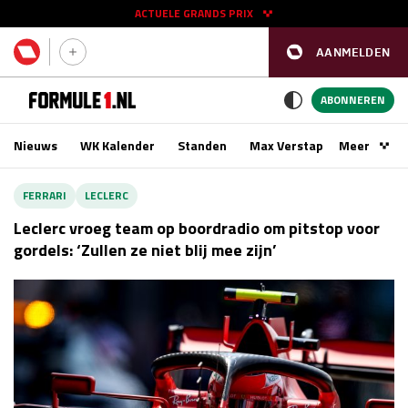
ACTUELE GRANDS PRIX
AANMELDEN
GP SPANJE 2026
11 - 13 sep
ABONNEREN
Nieuws
WK Kalender
Standen
Max Verstappen
Meer
Podca
Kwalificatie
za 16:00 - 17:00
FERRARI
LECLERC
Race
zo 15:00 - 17:00
Leclerc vroeg team op boordradio om pitstop voor
gordels: ‘Zullen ze niet blij mee zijn’
GP SINGAPORE 2026
09 - 11 okt
GP AZERBEIDZJAN 2026
24 - 26 sep
Kwalificatie
za 15:00 - 16:00
Race
zo 14:00 - 16:00
Kwalificatie
vr 14:00 - 15:00