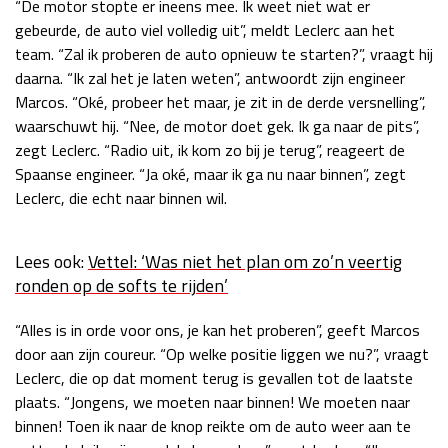
“De motor stopte er ineens mee. Ik weet niet wat er
Race
zo 21:00 - 23:00
gebeurde, de auto viel volledig uit”, meldt Leclerc aan het
GP ABU DHABI 2026
04 - 06 dec
team. “Zal ik proberen de auto opnieuw te starten?”, vraagt hij
Kwalificatie
za 05:00 - 06:00
daarna. “Ik zal het je laten weten”, antwoordt zijn engineer
Race
zo 05:00 - 07:00
Marcos. “Oké, probeer het maar, je zit in de derde versnelling”,
waarschuwt hij. “Nee, de motor doet gek. Ik ga naar de pits”,
Kwalificatie
za 15:00 - 16:00
zegt Leclerc. “Radio uit, ik kom zo bij je terug”, reageert de
Race
zo 14:00 - 16:00
Spaanse engineer. “Ja oké, maar ik ga nu naar binnen”, zegt
Leclerc, die echt naar binnen wil.
GP QATAR 2026
27 - 29 nov
Lees ook:
Vettel: ‘Was niet het plan om zo’n veertig
ronden op de softs te rijden’
Kwalificatie
za 19:00 - 20:00
“Alles is in orde voor ons, je kan het proberen”, geeft Marcos
Race
zo 17:00 - 19:00
door aan zijn coureur. “Op welke positie liggen we nu?”, vraagt
Leclerc, die op dat moment terug is gevallen tot de laatste
plaats. “Jongens, we moeten naar binnen! We moeten naar
binnen! Toen ik naar de knop reikte om de auto weer aan te