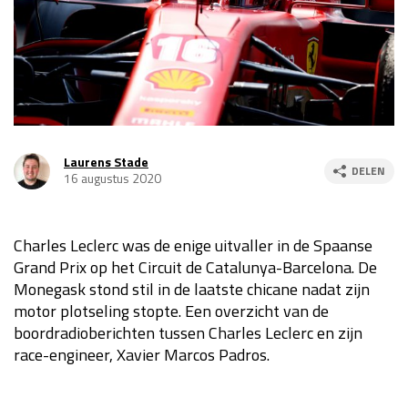
Race
za 13:00 - 15:00
GP VERENIGDE STATEN 2026
23 - 25 okt
GP SÃO PAULO 2026
06 - 08 nov
Laurens Stade
DELEN
16 augustus 2020
Kwalificatie
za 23:00 - 00:00
Race
zo 21:00 - 23:00
Charles Leclerc was de enige uitvaller in de Spaanse
Kwalificatie
za 19:00 - 20:00
Grand Prix op het Circuit de Catalunya-Barcelona. De
Race
zo 18:00 - 20:00
Monegask stond stil in de laatste chicane nadat zijn
motor plotseling stopte. Een overzicht van de
GP MEXICO 2026
30 okt - 01 nov
boordradioberichten tussen Charles Leclerc en zijn
race-engineer, Xavier Marcos Padros.
LAS VEGAS GRAND PRIX 2026
20 - 22 nov
Kwalificatie
za 22:00 - 23:00