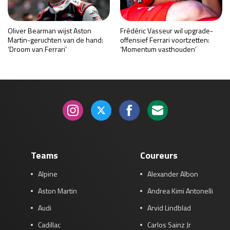
Oliver Bearman wijst Aston
Frédéric Vasseur wil upgrade-
Martin-geruchten van de hand:
offensief Ferrari voortzetten:
‘Droom van Ferrari’
‘Momentum vasthouden’
Teams
Coureurs
Alpine
Alexander Albon
Aston Martin
Andrea Kimi Antonelli
Audi
Arvid Lindblad
Cadillac
Carlos Sainz Jr