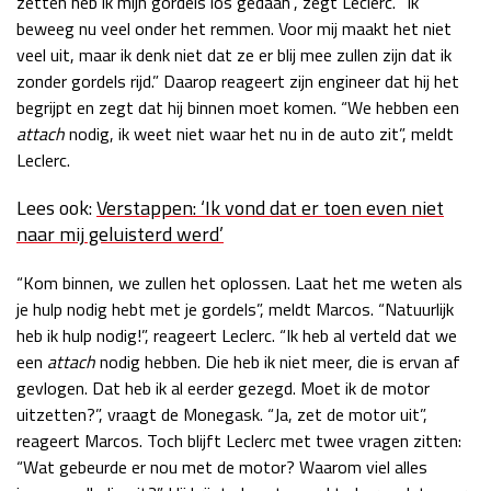
zetten heb ik mijn gordels los gedaan”, zegt Leclerc. “Ik
beweeg nu veel onder het remmen. Voor mij maakt het niet
veel uit, maar ik denk niet dat ze er blij mee zullen zijn dat ik
zonder gordels rijd.” Daarop reageert zijn engineer dat hij het
begrijpt en zegt dat hij binnen moet komen. “We hebben een
attach
nodig, ik weet niet waar het nu in de auto zit”, meldt
Leclerc.
Lees ook:
Verstappen: ‘Ik vond dat er toen even niet
naar mij geluisterd werd’
“Kom binnen, we zullen het oplossen. Laat het me weten als
je hulp nodig hebt met je gordels”, meldt Marcos. “Natuurlijk
heb ik hulp nodig!”, reageert Leclerc. “Ik heb al verteld dat we
een
attach
nodig hebben. Die heb ik niet meer, die is ervan af
gevlogen. Dat heb ik al eerder gezegd. Moet ik de motor
uitzetten?”, vraagt de Monegask. “Ja, zet de motor uit”,
reageert Marcos. Toch blijft Leclerc met twee vragen zitten:
“Wat gebeurde er nou met de motor? Waarom viel alles