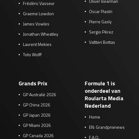
Oliver Bearman
Frédéric Vasseur
Oscar Piastri
Graeme Lowdon
Pierre Gasly
James Vowles
Sergio Pérez
Jonathan Wheatley
Valtteri Bottas
Laurent Mekies
Toto Wolff
Grands Prix
Formule 1 is
onderdeel van
GP Australië 2026
Roularta Media
GP China 2026
Nederland
GP Japan 2026
Home
GP Miami 2026
EN: Grandprixnews
GP Canada 2026
F.A.Q.