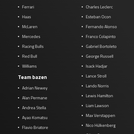
Ferrari
Charles Leclerc
Haas
Esteban Ocon
McLaren
Fernando Alonso
Mercedes
Franco Colapinto
Racing Bulls
Gabriel Bortoleto
Red Bull
George Russell
Williams
Isack Hadjar
Lance Stroll
Team bazen
Lando Norris
Adrian Newey
Lewis Hamilton
Alan Permane
Liam Lawson
Andrea Stella
Max Verstappen
Ayao Komatsu
Nico Hülkenberg
Flavio Briatore