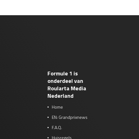
Formule 1 is
onderdeel van
Roularta Media
Nederland
Home
EN: Grandprixnews
F.A.Q.
Huisregels