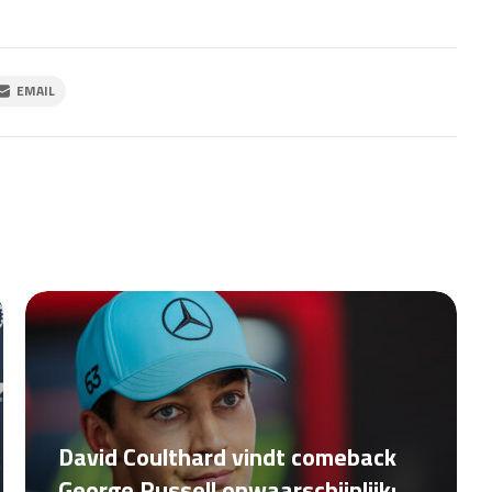
EMAIL
David Coulthard vindt comeback
George Russell onwaarschijnlijk: