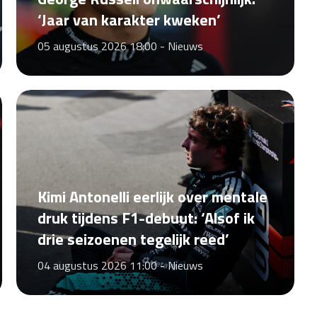
‘Jaar van karakter kweken’
05 augustus 2026 18:00 -
Nieuws
Kimi Antonelli eerlijk over mentale
druk tijdens F1-debuut: ‘Alsof ik
drie seizoenen tegelijk reed’
04 augustus 2026 11:00 -
Nieuws