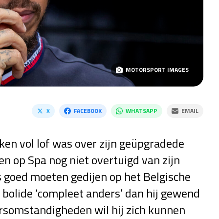
MOTORSPORT IMAGES
X
FACEBOOK
WHATSAPP
EMAIL
en vol lof was over zijn geüpgradede
 op Spa nog niet overtuigd van zijn
 goed moeten gedijen op het Belgische
 bolide ‘compleet anders’ dan hij gewend
rsomstandigheden wil hij zich kunnen