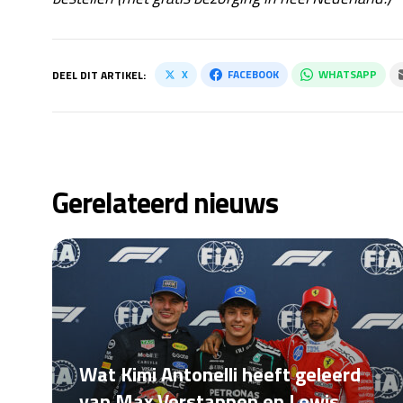
X
FACEBOOK
WHATSAPP
DEEL DIT ARTIKEL:
Gerelateerd nieuws
Wat Kimi Antonelli heeft geleerd
van Max Verstappen en Lewis