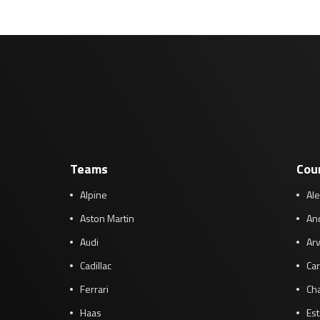
Teams
Cou
Alpine
Al
Aston Martin
And
Audi
Arv
Cadillac
Car
Ferrari
Cha
Haas
Es