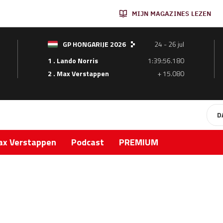
MIJN MAGAZINES LEZEN
GP HONGARIJE 2026
24 - 26 jul
1 . Lando Norris
1:39:56.180
2 . Max Verstappen
+ 15.080
D
x Verstappen
Podcast
PREMIUM