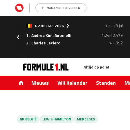
MAGAZINE TOEVOEGEN
- 05
GP BELGIË 2026
17 - 19 jul
ul
1 . Andrea Kimi Antonelli
1:24:42.479
1.335
2 . Charles Leclerc
+ 1.952
0.427
Altijd op pole!
Nieuws
WK Kalender
Standen
Ma
GP BELGIË
LEWIS HAMILTON
MERCEDES