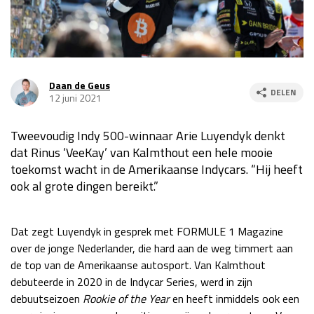
Race
za 13:00 - 15:00
GP VERENIGDE STATEN 2026
23 - 25 okt
Daan de Geus
DELEN
12 juni 2021
GP SÃO PAULO 2026
06 - 08 nov
Tweevoudig Indy 500-winnaar Arie Luyendyk denkt
Kwalificatie
za 23:00 - 00:00
dat Rinus ‘VeeKay’ van Kalmthout een hele mooie
Race
zo 21:00 - 23:00
toekomst wacht in de Amerikaanse Indycars. “Hij heeft
ook al grote dingen bereikt.”
Kwalificatie
za 19:00 - 20:00
Race
zo 18:00 - 20:00
Dat zegt Luyendyk in gesprek met FORMULE 1 Magazine
GP MEXICO 2026
30 okt - 01 nov
over de jonge Nederlander, die hard aan de weg timmert aan
de top van de Amerikaanse autosport. Van Kalmthout
debuteerde in 2020 in de Indycar Series, werd in zijn
LAS VEGAS GRAND PRIX 2026
20 - 22 nov
debuutseizoen
Rookie of the Year
en heeft inmiddels ook een
Kwalificatie
za 22:00 - 23:00