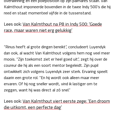
overwinning en een poleposition op zijn palmares staan. Van
Kalmthout imponeerde bovendien in de twee Indy 500’s die hij
Race
zo 21:00 - 23:00
GP ABU DHABI 2026
04 - 06 dec
reed en staat momenteel vijfde in de tussenstand.
Kwalificatie
za 05:00 - 06:00
Lees ook:
Van Kalmthout na P8 in Indy 500: ‘Goede
Race
zo 05:00 - 07:00
race, maar waren niet erg gelukkig’
Kwalificatie
za 15:00 - 16:00
Race
zo 14:00 - 16:00
“Rinus heeft al grote dingen bereikt”, concludeert Luyendyk
dan ook, al wacht Van Kalmthout volgens hem nog veel meer
GP QATAR 2026
27 - 29 nov
moois. “Zijn toekomst ziet er heel goed uit”, zegt hij over de
coureur die hij als een soort mentor begeleidt. Zijn pupil
ontwikkelt zich volgens Luyendyk zeer sterk. Ervaring speelt
daarin een grote rol. “En hij wordt ook alleen maar meer
Kwalificatie
za 19:00 - 20:00
ervaren. Of hij nog sneller wordt, vind ik lastiger om te
Race
zo 17:00 - 19:00
zeggen, want hij was direct al zó snel.”
Lees ook:
Van Kalmthout viert eerste zege: ‘Een droom
die uitkomt, een perfecte dag’