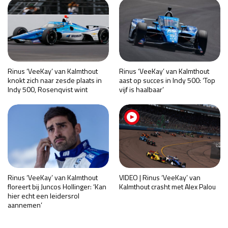
Rinus ‘VeeKay’ van Kalmthout
Rinus ‘VeeKay’ van Kalmthout
knokt zich naar zesde plaats in
aast op succes in Indy 500: ‘Top
Indy 500, Rosenqvist wint
vijf is haalbaar’
Rinus ‘VeeKay’ van Kalmthout
VIDEO | Rinus ‘VeeKay’ van
floreert bij Juncos Hollinger: ‘Kan
Kalmthout crasht met Alex Palou
hier echt een leidersrol
aannemen’