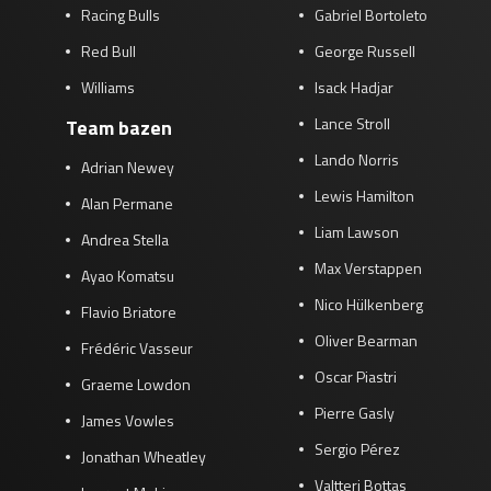
Racing Bulls
Gabriel Bortoleto
Red Bull
George Russell
Williams
Isack Hadjar
Lance Stroll
Team bazen
Lando Norris
Adrian Newey
Lewis Hamilton
Alan Permane
Liam Lawson
Andrea Stella
Max Verstappen
Ayao Komatsu
Nico Hülkenberg
Flavio Briatore
Oliver Bearman
Frédéric Vasseur
Oscar Piastri
Graeme Lowdon
Pierre Gasly
James Vowles
Sergio Pérez
Jonathan Wheatley
Valtteri Bottas