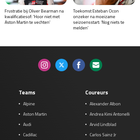
Frustratie bij Oliver Bearman na
Toekomst Esteban Ocon
kwalificatiesof: ‘Hoor niet met
onzeker na moeizame
Aston Martin te vechten’
seizoensstart: ‘Nog niets te
melden’
Teams
Coureurs
Alpine
Alexander Albon
Aston Martin
Andrea Kimi Antonelli
Audi
Arvid Lindblad
Cadillac
Carlos Sainz Jr