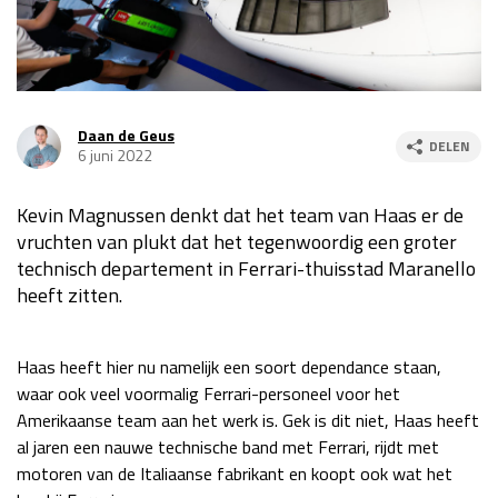
Race
za 13:00 - 15:00
GP VERENIGDE STATEN 2026
23 - 25 okt
Daan de Geus
DELEN
6 juni 2022
GP SÃO PAULO 2026
06 - 08 nov
Kevin Magnussen denkt dat het team van Haas er de
Kwalificatie
za 23:00 - 00:00
vruchten van plukt dat het tegenwoordig een groter
Race
zo 21:00 - 23:00
technisch departement in Ferrari-thuisstad Maranello
heeft zitten.
Kwalificatie
za 19:00 - 20:00
Race
zo 18:00 - 20:00
Haas heeft hier nu namelijk een soort dependance staan,
GP MEXICO 2026
30 okt - 01 nov
waar ook veel voormalig Ferrari-personeel voor het
Amerikaanse team aan het werk is. Gek is dit niet, Haas heeft
al jaren een nauwe technische band met Ferrari, rijdt met
LAS VEGAS GRAND PRIX 2026
20 - 22 nov
motoren van de Italiaanse fabrikant en koopt ook wat het
Kwalificatie
za 22:00 - 23:00