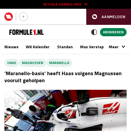
ACTUELE GRANDS PRIX
AANMELDEN
GP SPANJE 2026
11 - 13 sep
ABONNEREN
Nieuws
WK Kalender
Standen
Max Verstappen
Meer
Podca
Kwalificatie
za 16:00 - 17:00
HAAS
MAGNUSSEN
MARANELLO
Race
zo 15:00 - 17:00
‘Maranello-basis’ heeft Haas volgens Magnussen
vooruit geholpen
GP SINGAPORE 2026
09 - 11 okt
GP AZERBEIDZJAN 2026
24 - 26 sep
Kwalificatie
za 15:00 - 16:00
Race
zo 14:00 - 16:00
Kwalificatie
vr 14:00 - 15:00