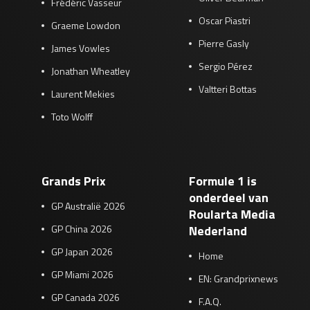
Frédéric Vasseur
Oscar Piastri
Graeme Lowdon
Pierre Gasly
James Vowles
Sergio Pérez
Jonathan Wheatley
Valtteri Bottas
Laurent Mekies
Toto Wolff
Grands Prix
Formule 1 is
onderdeel van
GP Australië 2026
Roularta Media
GP China 2026
Nederland
GP Japan 2026
Home
GP Miami 2026
EN: Grandprixnews
GP Canada 2026
F.A.Q.