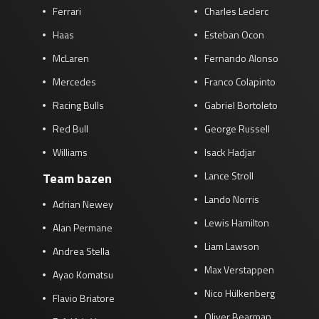
Ferrari
Charles Leclerc
Haas
Esteban Ocon
McLaren
Fernando Alonso
Mercedes
Franco Colapinto
Racing Bulls
Gabriel Bortoleto
Red Bull
George Russell
Williams
Isack Hadjar
Lance Stroll
Team bazen
Lando Norris
Adrian Newey
Lewis Hamilton
Alan Permane
Liam Lawson
Andrea Stella
Max Verstappen
Ayao Komatsu
Nico Hülkenberg
Flavio Briatore
Oliver Bearman