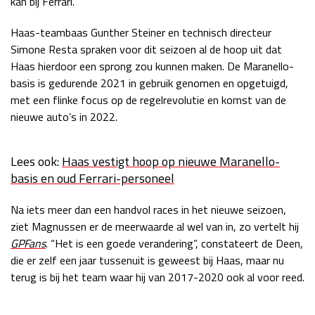
kan bij Ferrari.
Race
zo 21:00 - 23:00
GP ABU DHABI 2026
04 - 06 dec
Haas-teambaas Gunther Steiner en technisch directeur
Simone Resta spraken voor dit seizoen al de hoop uit dat
Kwalificatie
za 05:00 - 06:00
Haas hierdoor een sprong zou kunnen maken. De Maranello-
Race
zo 05:00 - 07:00
basis is gedurende 2021 in gebruik genomen en opgetuigd,
met een flinke focus op de regelrevolutie en komst van de
Kwalificatie
za 15:00 - 16:00
nieuwe auto’s in 2022.
Race
zo 14:00 - 16:00
GP QATAR 2026
27 - 29 nov
Lees ook:
Haas vestigt hoop op nieuwe Maranello-
basis en oud Ferrari-personeel
Na iets meer dan een handvol races in het nieuwe seizoen,
Kwalificatie
za 19:00 - 20:00
ziet Magnussen er de meerwaarde al wel van in, zo vertelt hij
GPFans
. “Het is een goede verandering”, constateert de Deen,
Race
zo 17:00 - 19:00
die er zelf een jaar tussenuit is geweest bij Haas, maar nu
terug is bij het team waar hij van 2017-2020 ook al voor reed.