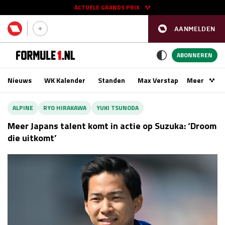
ACTUELE GRANDS PRIX
AANMELDEN
GP SPANJE 2026
11 - 13 sep
ABONNEREN
Nieuws
WK Kalender
Standen
Max Verstappen
Meer
Podca
Kwalificatie
za 16:00 - 17:00
ALPINE
RYO HIRAKAWA
YUKI TSUNODA
Race
zo 15:00 - 17:00
Meer Japans talent komt in actie op Suzuka: ‘Droom
die uitkomt’
GP SINGAPORE 2026
09 - 11 okt
GP AZERBEIDZJAN 2026
24 - 26 sep
Kwalificatie
za 15:00 - 16:00
Race
zo 14:00 - 16:00
Kwalificatie
vr 14:00 - 15:00