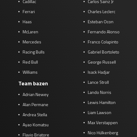
Cadillac
Carlos Sainz Jr
Ferrari
Charles Leclerc
Haas
Esteban Ocon
McLaren
Fernando Alonso
Mercedes
Franco Colapinto
Racing Bulls
Gabriel Bortoleto
Red Bull
George Russell
Williams
Isack Hadjar
Lance Stroll
Team bazen
Lando Norris
Adrian Newey
Lewis Hamilton
Alan Permane
Liam Lawson
Andrea Stella
Max Verstappen
Ayao Komatsu
Nico Hülkenberg
Flavio Briatore