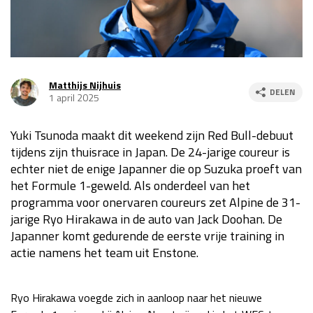
Race
za 13:00 - 15:00
GP VERENIGDE STATEN 2026
23 - 25 okt
Matthijs Nijhuis
DELEN
1 april 2025
GP SÃO PAULO 2026
06 - 08 nov
Yuki Tsunoda maakt dit weekend zijn Red Bull-debuut
Kwalificatie
za 23:00 - 00:00
tijdens zijn thuisrace in Japan. De 24-jarige coureur is
Race
zo 21:00 - 23:00
echter niet de enige Japanner die op Suzuka proeft van
het Formule 1-geweld. Als onderdeel van het
Kwalificatie
za 19:00 - 20:00
programma voor onervaren coureurs zet Alpine de 31-
Race
zo 18:00 - 20:00
jarige Ryo Hirakawa in de auto van Jack Doohan. De
Japanner komt gedurende de eerste vrije training in
GP MEXICO 2026
30 okt - 01 nov
actie namens het team uit Enstone.
LAS VEGAS GRAND PRIX 2026
20 - 22 nov
Ryo Hirakawa voegde zich in aanloop naar het nieuwe
Kwalificatie
za 22:00 - 23:00