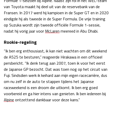
Formule 1-seizoen bij Alpine. Naast zijn rol in het WEC-team
van Toyota maakt hij deel uit van de reservebank van de
Race
zo 21:00 - 23:00
GP ABU DHABI 2026
04 - 06 dec
Fransen. In 2017 werd hij kampioen in de Super GT en in 2020
Kwalificatie
za 05:00 - 06:00
eindigde hij als tweede in de Super Formula. De vrije training
Race
zo 05:00 - 07:00
op Suzuka wordt zijn tweede officiële Formule 1-sessie,
nadat hij vorig jaar voor
McLaren
meereed in Abu Dhabi.
Kwalificatie
za 15:00 - 16:00
Rookie-regeling
Race
zo 14:00 - 16:00
“Ik ben erg enthousiast, ik kan niet wachten om dit weekend
GP QATAR 2026
27 - 29 nov
de A525 te besturen,” reageerde Hirakawa in een officieel
persbericht. “Ik denk terug aan 2007, toen ik voor het eerst
de Japanse GP bezocht. Dat was toen nog op het circuit van
Fuji. Sindsdien werk ik keihard aan mijn eigen racecarrière, dus
om nu zelf in de auto te stappen tijdens het Japanse
Kwalificatie
za 19:00 - 20:00
raceweekend is een droom die uitkomt. Ik ben erg goed
Race
zo 17:00 - 19:00
voorbereid en ga hier intens van genieten. Ik ben iedereen bij
Alpine
ontzettend dankbaar voor deze kans.”