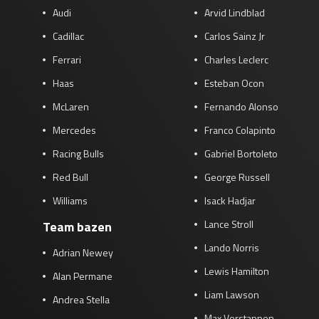
Audi
Arvid Lindblad
Cadillac
Carlos Sainz Jr
Ferrari
Charles Leclerc
Haas
Esteban Ocon
McLaren
Fernando Alonso
Mercedes
Franco Colapinto
Racing Bulls
Gabriel Bortoleto
Red Bull
George Russell
Williams
Isack Hadjar
Lance Stroll
Team bazen
Lando Norris
Adrian Newey
Lewis Hamilton
Alan Permane
Liam Lawson
Andrea Stella
Max Verstappen