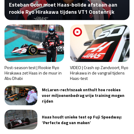
Esteban Ocon moet Haas-bolide afstaan aan
Race
za 13:00 - 15:00
rookie Ryo Hirakawa tijdens VT1 Oostenrijk
GP VERENIGDE STATEN 2026
23 - 25 okt
GP SÃO PAULO 2026
06 - 08 nov
Kwalificatie
za 23:00 - 00:00
Race
zo 21:00 - 23:00
Post-season test | Rookie Ryo
VIDEO | Crash op Zandvoort, Ryo
Hirakawa zet Haas in de muur in
Hirakawa in de vangrail tijdens
Abu Dhabi
Haas-test
Kwalificatie
za 19:00 - 20:00
Race
zo 18:00 - 20:00
McLaren-rechtszaak onthult hoe rookies
voor miljoenenbedrag vrije training mogen
rijden
GP MEXICO 2026
30 okt - 01 nov
Haas houdt unieke test op Fuji Speedway:
‘Perfecte dag van maken’
LAS VEGAS GRAND PRIX 2026
20 - 22 nov
Kwalificatie
za 22:00 - 23:00