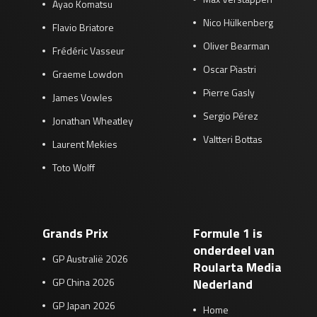
Ayao Komatsu
Nico Hülkenberg
Flavio Briatore
Oliver Bearman
Frédéric Vasseur
Oscar Piastri
Graeme Lowdon
Pierre Gasly
James Vowles
Sergio Pérez
Jonathan Wheatley
Valtteri Bottas
Laurent Mekies
Toto Wolff
Grands Prix
Formule 1 is
onderdeel van
GP Australië 2026
Roularta Media
GP China 2026
Nederland
GP Japan 2026
Home