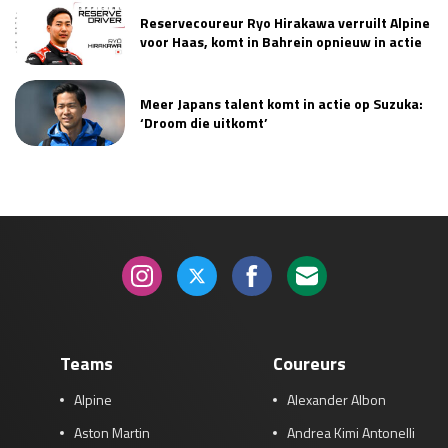
Reservecoureur Ryo Hirakawa verruilt Alpine
Race
zo 21:00 - 23:00
GP ABU DHABI 2026
04 - 06 dec
voor Haas, komt in Bahrein opnieuw in actie
Kwalificatie
za 05:00 - 06:00
Race
zo 05:00 - 07:00
Meer Japans talent komt in actie op Suzuka:
‘Droom die uitkomt’
Kwalificatie
za 15:00 - 16:00
Race
zo 14:00 - 16:00
GP QATAR 2026
27 - 29 nov
Kwalificatie
za 19:00 - 20:00
Race
zo 17:00 - 19:00
Teams
Coureurs
Alpine
Alexander Albon
Aston Martin
Andrea Kimi Antonelli