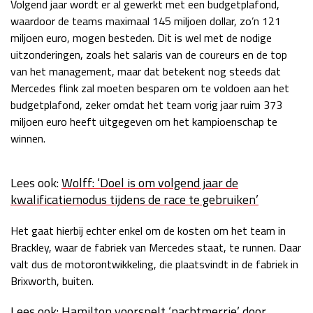
Volgend jaar wordt er al gewerkt met een budgetplafond,
Race
zo 21:00 - 23:00
waardoor de teams maximaal 145 miljoen dollar, zo’n 121
GP ABU DHABI 2026
04 - 06 dec
miljoen euro, mogen besteden. Dit is wel met de nodige
Kwalificatie
za 05:00 - 06:00
uitzonderingen, zoals het salaris van de coureurs en de top
Race
zo 05:00 - 07:00
van het management, maar dat betekent nog steeds dat
Mercedes flink zal moeten besparen om te voldoen aan het
Kwalificatie
za 15:00 - 16:00
budgetplafond, zeker omdat het team vorig jaar ruim 373
Race
zo 14:00 - 16:00
miljoen euro heeft uitgegeven om het kampioenschap te
winnen.
GP QATAR 2026
27 - 29 nov
Lees ook:
Wolff: ‘Doel is om volgend jaar de
kwalificatiemodus tijdens de race te gebruiken’
Kwalificatie
za 19:00 - 20:00
Het gaat hierbij echter enkel om de kosten om het team in
Race
zo 17:00 - 19:00
Brackley, waar de fabriek van Mercedes staat, te runnen. Daar
valt dus de motorontwikkeling, die plaatsvindt in de fabriek in
Brixworth, buiten.
Lees ook:
Hamilton voorspelt ‘nachtmerrie’ door