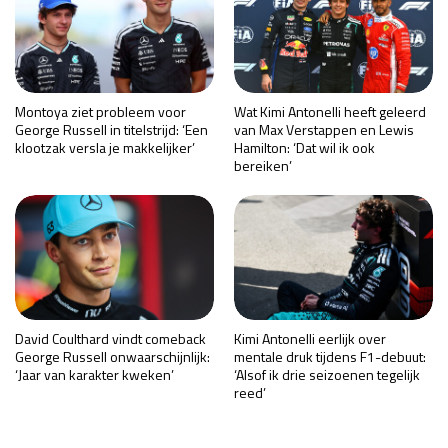
Montoya ziet probleem voor
Wat Kimi Antonelli heeft geleerd
George Russell in titelstrijd: ‘Een
van Max Verstappen en Lewis
klootzak versla je makkelijker’
Hamilton: ‘Dat wil ik ook
bereiken’
David Coulthard vindt comeback
Kimi Antonelli eerlijk over
George Russell onwaarschijnlijk:
mentale druk tijdens F1-debuut:
‘Jaar van karakter kweken’
‘Alsof ik drie seizoenen tegelijk
reed’