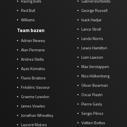
Racing Bulls
Gabriel Bortoleto
Red Bull
George Russell
Williams
Isack Hadjar
Lance Stroll
Team bazen
Lando Norris
Adrian Newey
Lewis Hamilton
Alan Permane
Liam Lawson
Andrea Stella
Max Verstappen
Ayao Komatsu
Nico Hülkenberg
Flavio Briatore
Oliver Bearman
Frédéric Vasseur
Oscar Piastri
Graeme Lowdon
Pierre Gasly
James Vowles
Sergio Pérez
Jonathan Wheatley
Valtteri Bottas
Laurent Mekies