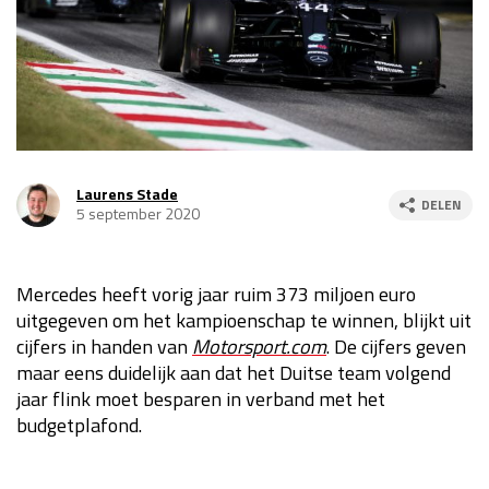
Race
za 13:00 - 15:00
GP VERENIGDE STATEN 2026
23 - 25 okt
GP SÃO PAULO 2026
06 - 08 nov
Laurens Stade
DELEN
5 september 2020
Kwalificatie
za 23:00 - 00:00
Race
zo 21:00 - 23:00
Mercedes heeft vorig jaar ruim 373 miljoen euro
Kwalificatie
za 19:00 - 20:00
uitgegeven om het kampioenschap te winnen, blijkt uit
Race
zo 18:00 - 20:00
cijfers in handen van
Motorsport.com
. De cijfers geven
maar eens duidelijk aan dat het Duitse team volgend
GP MEXICO 2026
30 okt - 01 nov
jaar flink moet besparen in verband met het
budgetplafond.
LAS VEGAS GRAND PRIX 2026
20 - 22 nov
Kwalificatie
za 22:00 - 23:00