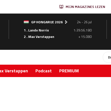
MIJN MAGAZINES LEZEN
GP HONGARIJE 2026
24 - 26 jul
1 . Lando Norris
1:39:56.180
2 . Max Verstappen
+ 15.080
D
x Verstappen
Podcast
PREMIUM