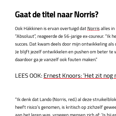
Gaat de titel naar Norris?
Ook Häkkinen is ervan overtuigd dat
Norris
alles i
“Absoluut”, reageerde de 56-jarige ex-coureur. “Ik 
succes. Dat kwam deels door mijn ontwikkeling als 
Je blijft jezelf ontwikkelen en pushen om beter te 
daardoor ga je vanzelf ook fouten maken.”
LEES OOK:
Ernest Knoors: ‘Het zit nog 
“Ik denk dat Lando (Norris, red.) al deze struikelb
heeft risico’s genomen, is kritisch op zichzelf gewe
aan het leren was, vroegen mensen zich af: ‘Is hij 