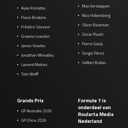
Max Verstappen
Ayao Komatsu
Nico Hülkenberg
Flavio Briatore
Oliver Bearman
Frédéric Vasseur
Oscar Piastri
Graeme Lowdon
Pierre Gasly
James Vowles
Sergio Pérez
Jonathan Wheatley
Valtteri Bottas
Laurent Mekies
Toto Wolff
Grands Prix
Formule 1 is
onderdeel van
GP Australië 2026
Roularta Media
GP China 2026
Nederland