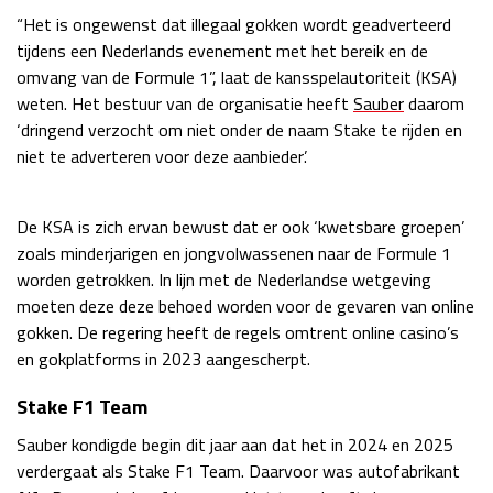
“Het is ongewenst dat illegaal gokken wordt geadverteerd
Race
zo 21:00 - 23:00
GP ABU DHABI 2026
04 - 06 dec
tijdens een Nederlands evenement met het bereik en de
omvang van de Formule 1”, laat de kansspelautoriteit (KSA)
Kwalificatie
za 05:00 - 06:00
weten. Het bestuur van de organisatie heeft
Sauber
daarom
Race
zo 05:00 - 07:00
‘dringend verzocht om niet onder de naam Stake te rijden en
niet te adverteren voor deze aanbieder’.
Kwalificatie
za 15:00 - 16:00
Race
zo 14:00 - 16:00
De KSA is zich ervan bewust dat er ook ‘kwetsbare groepen’
GP QATAR 2026
27 - 29 nov
zoals minderjarigen en jongvolwassenen naar de Formule 1
worden getrokken. In lijn met de Nederlandse wetgeving
moeten deze deze behoed worden voor de gevaren van online
gokken. De regering heeft de regels omtrent online casino’s
Kwalificatie
za 19:00 - 20:00
en gokplatforms in 2023 aangescherpt.
Race
zo 17:00 - 19:00
Stake F1 Team
Sauber kondigde begin dit jaar aan dat het in 2024 en 2025
verdergaat als Stake F1 Team. Daarvoor was autofabrikant