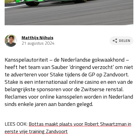
Race
za 13:00 - 15:00
GP VERENIGDE STATEN 2026
23 - 25 okt
Matthijs Nijhuis
DELEN
21 augustus 2024
GP SÃO PAULO 2026
06 - 08 nov
Kansspelautoriteit – de Nederlandse gokwaakhond –
Kwalificatie
za 23:00 - 00:00
heeft het team van Sauber ‘dringend verzocht’ om niet
Race
zo 21:00 - 23:00
te adverteren voor Stake tijdens de GP op Zandvoort.
Stake is een internationaal online casino en een van de
Kwalificatie
za 19:00 - 20:00
belangrijkste sponsoren voor de Zwitserse renstal.
Race
zo 18:00 - 20:00
Reclames voor online kansspelen worden in Nederland
sinds enkele jaren aan banden gelegd.
GP MEXICO 2026
30 okt - 01 nov
LEES OOK:
Bottas maakt plaats voor Robert Shwartzman in
LAS VEGAS GRAND PRIX 2026
20 - 22 nov
eerste vrije training Zandvoort
Kwalificatie
za 22:00 - 23:00