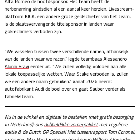
Alfa Romeo de hoofdsponsor. Het team heeft de
herbenaming sindsdien al een aantal keer herzien. Livestream-
platform KICK, een andere grote geldschieter van het team,
is de plaatsvervangende titelsponsor in landen waar
gokreclame’s verboden zijn.
“We wisselen tussen twee verschillende namen, afhankelijk
van de landen waar we racen,” legde teambaas
Alessandro
Alunni Bravi
eerder uit. “We zullen volledig voldoen aan alle
lokale toepasselijke wetten. Waar Stake verboden is, zullen
we een andere naam gebruiken.” Vanaf 2026 neemt
autofabrikant Audi de boel over en gaat Sauber verder als
fabrieksteam.
Nu in de winkel en digitaal te bestellen (met gratis bezorging
in Nederland): ons
dubbeldikke zomerpakket
met reguliere
editie & de Dutch GP Special! Met tussenrapport Tom Coronel,
interview Max Verstappen en hoe koning Willem-Alexander