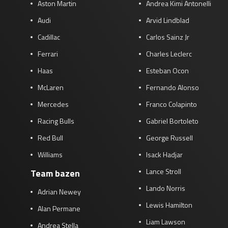
Aston Martin
Andrea Kimi Antonelli
Audi
Arvid Lindblad
Cadillac
Carlos Sainz Jr
Ferrari
Charles Leclerc
Haas
Esteban Ocon
McLaren
Fernando Alonso
Mercedes
Franco Colapinto
Racing Bulls
Gabriel Bortoleto
Red Bull
George Russell
Williams
Isack Hadjar
Lance Stroll
Team bazen
Lando Norris
Adrian Newey
Lewis Hamilton
Alan Permane
Liam Lawson
Andrea Stella