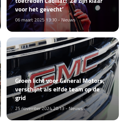
toetreden Cadillac: ‘Ze zijn klaar
voor het gevecht’
06 maart 2025 13:30 -
Nieuws
Groen licht voor General Motors,
verschijnt als elfde team op de
grid
25 november 2024 20:13 -
Nieuws