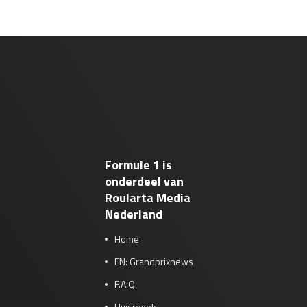
Formule 1 is
onderdeel van
Roularta Media
Nederland
Home
EN: Grandprixnews
F.A.Q.
Huisregels