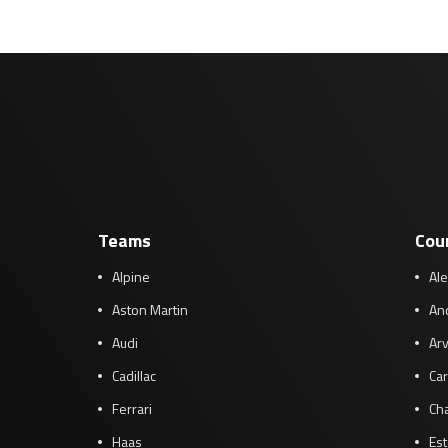
Teams
Cou
Alpine
Al
Aston Martin
And
Audi
Arv
Cadillac
Car
Ferrari
Cha
Haas
Es