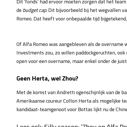
Dit ‘fonds’ had ervoor moeten zorgen dat het team o
de
budget cap
. Dit bijvoorbeeld bij het wegvallen 
Romeo. Dat heeft voor onbepaalde tijd bijgetekend, 
Of Alfa Romeo was aangebleven als de overname was
Investments zou, zo willen paddockgeruchten, ook 
open voor een overname, maar enkel onder de juis
Geen Herta, wel Zhou?
Met de komst van Andretti ogenschijnlijk van de b
Amerikaanse coureur Colton Herta als mogelijke te
kandidaat-teamgenoot voor Bottas lijkt nu de Chin
Lees ook:
Silly season: ‘Zhou en Alfa R