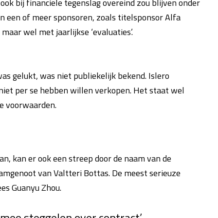
ok bij financiële tegenslag overeind zou blijven onder
van een of meer sponsoren, zoals titelsponsor Alfa
maar wel met jaarlijkse ‘evaluaties’.
 gelukt, was niet publiekelijk bekend. Islero
niet per se hebben willen verkopen. Het staat wel
te voorwaarden.
aan, kan er ook een streep door de naam van de
amgenoot van Valtteri Bottas. De meest serieuze
ees Guanyu Zhou.
omeo steggelen over contract’