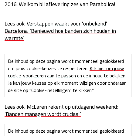
2016. Welkom bij aflevering zes van Parabolica!
Race
zo 21:00 - 23:00
GP ABU DHABI 2026
04 - 06 dec
Kwalificatie
za 05:00 - 06:00
Lees ook:
Verstappen waakt voor ‘onbekend’
Race
zo 05:00 - 07:00
Barcelona: ‘Benieuwd hoe banden zich houden in
warmte’
Kwalificatie
za 15:00 - 16:00
Race
zo 14:00 - 16:00
De inhoud op deze pagina wordt momenteel geblokkeerd
GP QATAR 2026
27 - 29 nov
om jouw cookie-keuzes te respecteren.
Klik hier om jouw
cookie-voorkeuren aan te passen en de inhoud te bekijken.
Je kan jouw keuzes op elk moment wijzigen door onderaan
de site op "Cookie-instellingen" te klikken."
Kwalificatie
za 19:00 - 20:00
Race
zo 17:00 - 19:00
Lees ook:
McLaren rekent op uitdagend weekend:
‘Banden managen wordt cruciaal’
De inhoud op deze pagina wordt momenteel geblokkeerd