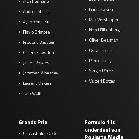
Alan Permane
Liam Lawson
Andrea Stella
Max Verstappen
Ayao Komatsu
Nico Hülkenberg
Flavio Briatore
Oliver Bearman
Frédéric Vasseur
Oscar Piastri
Graeme Lowdon
Pierre Gasly
James Vowles
Sergio Pérez
Jonathan Wheatley
Valtteri Bottas
Laurent Mekies
Toto Wolff
Grands Prix
Formule 1 is
onderdeel van
GP Australië 2026
Roularta Media