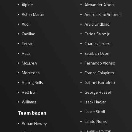
Alpine
Alexander Albon
Aston Martin
Andrea Kimi Antonelli
Audi
Arvid Lindblad
Cadillac
Carlos Sainz Jr
Ferrari
Charles Leclerc
Haas
Esteban Ocon
McLaren
Fernando Alonso
Mercedes
Franco Colapinto
Racing Bulls
Gabriel Bortoleto
Red Bull
George Russell
Williams
Isack Hadjar
Lance Stroll
Team bazen
Lando Norris
Adrian Newey
Lewis Hamilton