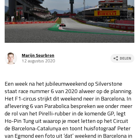
Race
za 13:00 - 15:00
GP VERENIGDE STATEN 2026
23 - 25 okt
GP SÃO PAULO 2026
06 - 08 nov
Marijn Sourbron
DELEN
12 augustus 2020
Kwalificatie
za 23:00 - 00:00
Race
zo 21:00 - 23:00
Een week na het jubileumweekend op Silverstone
Kwalificatie
za 19:00 - 20:00
staat race nummer 6 van 2020 alweer op de planning.
Race
zo 18:00 - 20:00
Het F1-circus strijkt dit weekend neer in Barcelona. In
aflevering 6 van Parabolica bespreken we onder meer
GP MEXICO 2026
30 okt - 01 nov
de rol van het Pirelli-rubber in de komende GP, legt
Ho-Pin Tung uit waarop je moet letten op het Circuit
de Barcelona-Catalunya en toont huisfotograaf Peter
LAS VEGAS GRAND PRIX 2026
20 - 22 nov
van Egmond een foto uit ‘dat’ weekend in Barcelona in
Kwalificatie
za 22:00 - 23:00