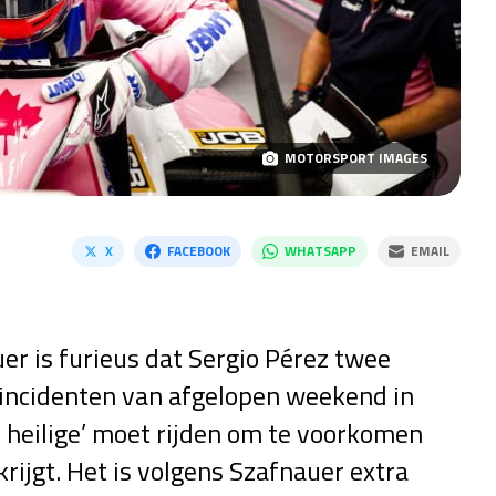
MOTORSPORT IMAGES
X
FACEBOOK
WHATSAPP
EMAIL
r is furieus dat Sergio Pérez twee
incidenten van afgelopen weekend in
en heilige’ moet rijden om te voorkomen
krijgt. Het is volgens Szafnauer extra