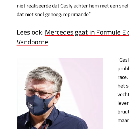
niet realiseerde dat Gasly achter hem met een snel
dat niet snel genoeg: reprimande.”
Lees ook:
Mercedes gaat in Formule E d
Vandoorne
“Gasl
probl
race,
het s
vecht
lever
bruut
maar 