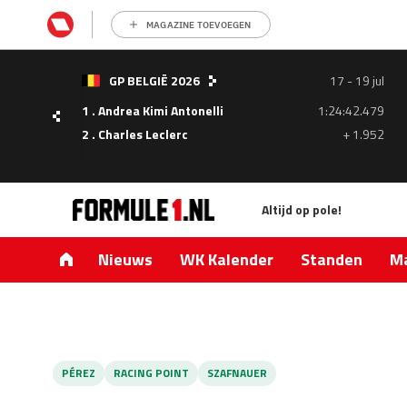
MAGAZINE TOEVOEGEN
- 05
GP BELGIË 2026
17 - 19 jul
ul
1 . Andrea Kimi Antonelli
1:24:42.479
1.335
2 . Charles Leclerc
+ 1.952
0.427
Altijd op pole!
Nieuws
WK Kalender
Standen
Ma
PÉREZ
RACING POINT
SZAFNAUER