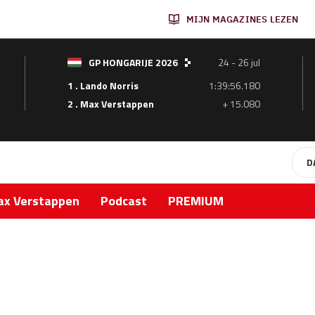
MIJN MAGAZINES LEZEN
GP HONGARIJE 2026
24 - 26 jul
1 . Lando Norris
1:39:56.180
2 . Max Verstappen
+ 15.080
D
x Verstappen
Podcast
PREMIUM