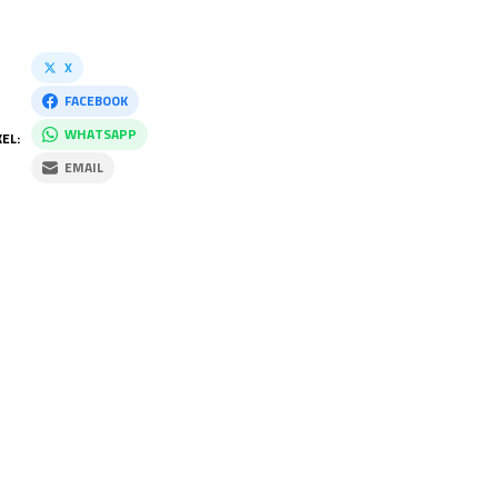
X
FACEBOOK
WHATSAPP
EL:
EMAIL