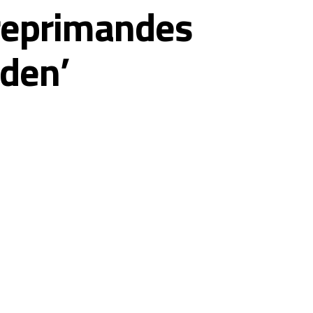
reprimandes
jden’