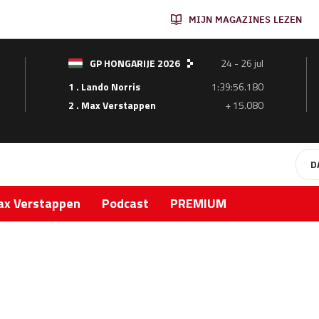
MIJN MAGAZINES LEZEN
GP HONGARIJE 2026
24 - 26 jul
1 . Lando Norris
1:39:56.180
2 . Max Verstappen
+ 15.080
D
x Verstappen
Podcast
PREMIUM