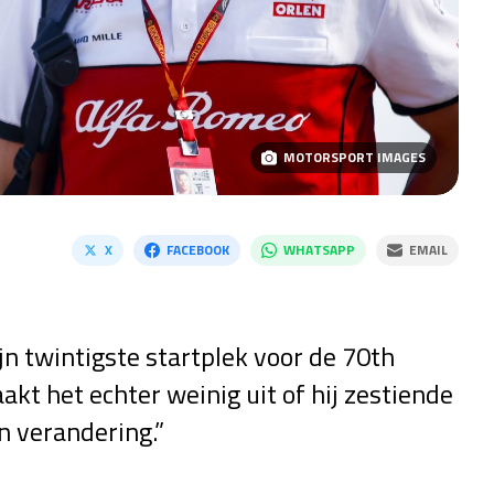
MOTORSPORT IMAGES
X
FACEBOOK
WHATSAPP
EMAIL
jn twintigste startplek voor de 70th
kt het echter weinig uit of hij zestiende
en verandering.”