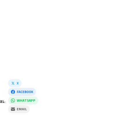
X
FACEBOOK
WHATSAPP
EL:
EMAIL