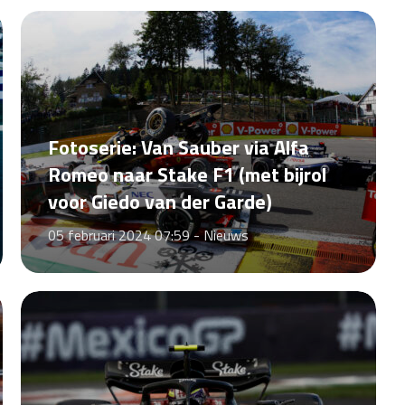
Fotoserie: Van Sauber via Alfa
Romeo naar Stake F1 (met bijrol
voor Giedo van der Garde)
05 februari 2024 07:59 -
Nieuws