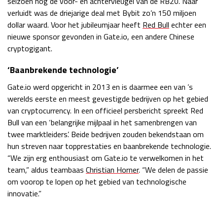
seizoen nog de voor- en achtervleugel van de RB20. Naar
verluidt was de driejarige deal met Bybit zo’n 150 miljoen
Race
zo 21:00 - 23:00
GP ABU DHABI 2026
04 - 06 dec
dollar waard. Voor het jubileumjaar heeft
Red Bull
echter een
Kwalificatie
za 05:00 - 06:00
nieuwe sponsor gevonden in Gate.io, een andere Chinese
Race
zo 05:00 - 07:00
cryptogigant.
‘Baanbrekende technologie’
Kwalificatie
za 15:00 - 16:00
Race
zo 14:00 - 16:00
Gate.io werd opgericht in 2013 en is daarmee een van ’s
werelds eerste en meest gevestigde bedrijven op het gebied
GP QATAR 2026
27 - 29 nov
van cryptocurrency. In een officieel persbericht spreekt Red
Bull van een ‘belangrijke mijlpaal in het samenbrengen van
twee marktleiders’. Beide bedrijven zouden bekendstaan om
hun streven naar topprestaties en baanbrekende technologie.
“We zijn erg enthousiast om Gate.io te verwelkomen in het
Kwalificatie
za 19:00 - 20:00
team,” aldus teambaas
Christian Horner
. “We delen de passie
Race
zo 17:00 - 19:00
om voorop te lopen op het gebied van technologische
innovatie.”