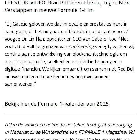
LEES OOK:
VIDEO: Brad Pitt neemt het op tegen Max
Verstappen in nieuwe Formule 1-film
“Bij Gate.io geloven we dat innovatie en prestaties hand in
hand gaan, of het nu gaat om blockchain of de autosport,”
voegde Dr. Lin Han, oprichter en CEO van Gate.io, toe. “Net
zoals Red Bull de grenzen van
engineering
verlegt, werken wij
continu aan de ontwikkeling van blockchaintechnologie om
meer transparantie, snelheid en efficiëntie te brengen in
digitale financiën. We kijken ernaar uit om samen met Red Bull
nieuwe manieren te verkennen waarop we kunnen
samenwerken.”
Bekijk hier de Formule 1-kalender van 2025
NU in de winkel en online te bestellen (met gratis bezorging
in Nederland): de Wintereditie
van
FORMULE 1 Magazin
e
!
Vol
exclusieve interviews met o.a. Helmut Marko, Felipe Massa,