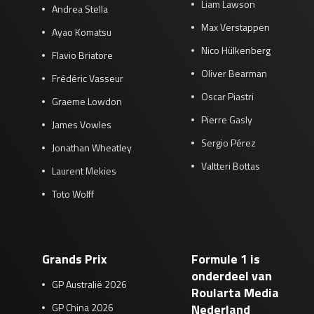
Liam Lawson
Andrea Stella
Max Verstappen
Ayao Komatsu
Nico Hülkenberg
Flavio Briatore
Oliver Bearman
Frédéric Vasseur
Oscar Piastri
Graeme Lowdon
Pierre Gasly
James Vowles
Sergio Pérez
Jonathan Wheatley
Valtteri Bottas
Laurent Mekies
Toto Wolff
Grands Prix
Formule 1 is
onderdeel van
GP Australië 2026
Roularta Media
GP China 2026
Nederland