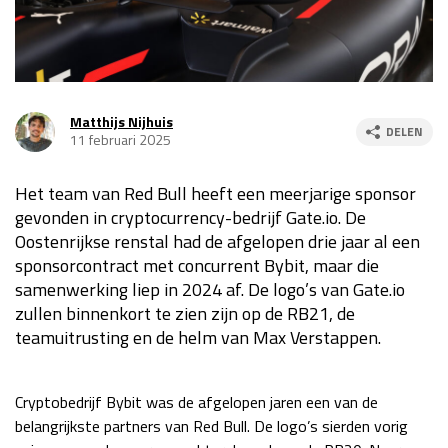
Race
za 13:00 - 15:00
GP VERENIGDE STATEN 2026
23 - 25 okt
Matthijs Nijhuis
DELEN
11 februari 2025
GP SÃO PAULO 2026
06 - 08 nov
Het team van Red Bull heeft een meerjarige sponsor
Kwalificatie
za 23:00 - 00:00
gevonden in cryptocurrency-bedrijf Gate.io. De
Race
zo 21:00 - 23:00
Oostenrijkse renstal had de afgelopen drie jaar al een
sponsorcontract met concurrent Bybit, maar die
Kwalificatie
za 19:00 - 20:00
samenwerking liep in 2024 af. De logo’s van Gate.io
Race
zo 18:00 - 20:00
zullen binnenkort te zien zijn op de RB21, de
teamuitrusting en de helm van Max Verstappen.
GP MEXICO 2026
30 okt - 01 nov
Cryptobedrijf Bybit was de afgelopen jaren een van de
LAS VEGAS GRAND PRIX 2026
20 - 22 nov
belangrijkste partners van Red Bull. De logo’s sierden vorig
Kwalificatie
za 22:00 - 23:00