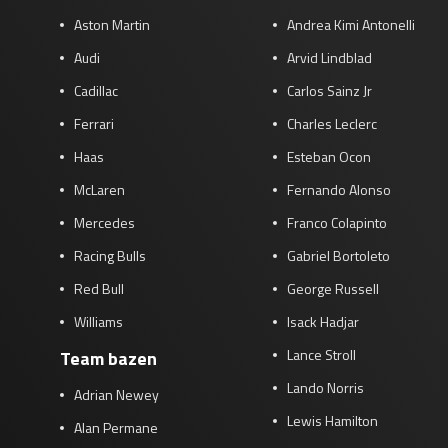
Aston Martin
Andrea Kimi Antonelli
Audi
Arvid Lindblad
Cadillac
Carlos Sainz Jr
Ferrari
Charles Leclerc
Haas
Esteban Ocon
McLaren
Fernando Alonso
Mercedes
Franco Colapinto
Racing Bulls
Gabriel Bortoleto
Red Bull
George Russell
Williams
Isack Hadjar
Lance Stroll
Team bazen
Lando Norris
Adrian Newey
Lewis Hamilton
Alan Permane