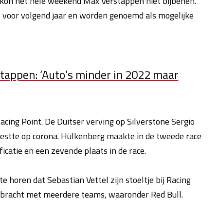
 kon het hele weekend Max Verstappen niet bijbenen.
 voor volgend jaar en worden genoemd als mogelijke
tappen: ‘Auto’s minder in 2022 maar
acing Point. De Duitser verving op Silverstone Sergio
f testte op corona. Hülkenberg maakte in de tweede race
ficatie en een zevende plaats in de race.
e horen dat Sebastian Vettel zijn stoeltje bij Racing
ebracht met meerdere teams, waaronder Red Bull.