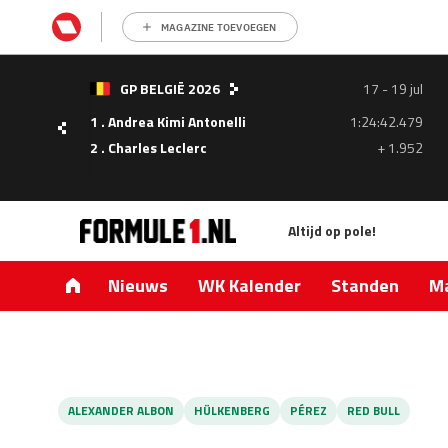
MAGAZINE TOEVOEGEN
- 05
GP BELGIË 2026
17 - 19 jul
ul
1 . Andrea Kimi Antonelli
1:24:42.479
1.335
2 . Charles Leclerc
+ 1.952
0.427
Altijd op pole!
Nieuws
WK Kalender
Standen
Ma
ALEXANDER ALBON
HÜLKENBERG
PÉREZ
RED BULL