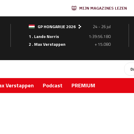
MIJN MAGAZINES LEZEN
GP HONGARIJE 2026
24 - 26 jul
1 . Lando Norris
1:39:56.180
2 . Max Verstappen
+ 15.080
D
x Verstappen
Podcast
PREMIUM