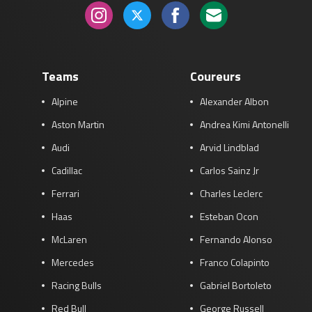
Teams
Coureurs
Alpine
Alexander Albon
Aston Martin
Andrea Kimi Antonelli
Audi
Arvid Lindblad
Cadillac
Carlos Sainz Jr
Ferrari
Charles Leclerc
Haas
Esteban Ocon
McLaren
Fernando Alonso
Mercedes
Franco Colapinto
Racing Bulls
Gabriel Bortoleto
Red Bull
George Russell