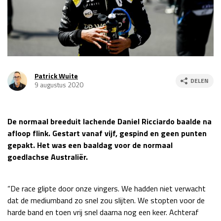
Race
za 13:00 - 15:00
GP VERENIGDE STATEN 2026
23 - 25 okt
Patrick Wuite
DELEN
GP SÃO PAULO 2026
06 - 08 nov
9 augustus 2020
Kwalificatie
za 23:00 - 00:00
Race
zo 21:00 - 23:00
De normaal breeduit lachende Daniel Ricciardo baalde na
afloop flink. Gestart vanaf vijf, gespind en geen punten
Kwalificatie
za 19:00 - 20:00
gepakt. Het was een baaldag voor de normaal
Race
zo 18:00 - 20:00
goedlachse Australiër.
GP MEXICO 2026
30 okt - 01 nov
“De race glipte door onze vingers. We hadden niet verwacht
dat de mediumband zo snel zou slijten. We stopten voor de
LAS VEGAS GRAND PRIX 2026
20 - 22 nov
harde band en toen vrij snel daarna nog een keer. Achteraf
Kwalificatie
za 22:00 - 23:00