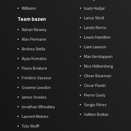
Williams
Isack Hadjar
Lance Stroll
Team bazen
Lando Norris
Adrian Newey
Lewis Hamilton
Alan Permane
Liam Lawson
Andrea Stella
Max Verstappen
Ayao Komatsu
Nico Hülkenberg
Flavio Briatore
Oliver Bearman
Frédéric Vasseur
Oscar Piastri
Graeme Lowdon
Pierre Gasly
James Vowles
Sergio Pérez
Jonathan Wheatley
Valtteri Bottas
Laurent Mekies
Toto Wolff