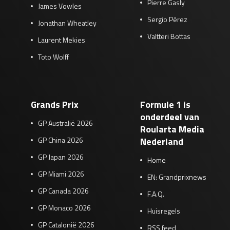
Pierre Gasly
James Vowles
Sergio Pérez
Jonathan Wheatley
Valtteri Bottas
Laurent Mekies
Toto Wolff
Grands Prix
Formule 1 is
onderdeel van
GP Australië 2026
Roularta Media
GP China 2026
Nederland
GP Japan 2026
Home
GP Miami 2026
EN: Grandprixnews
GP Canada 2026
F.A.Q.
GP Monaco 2026
Huisregels
GP Catalonië 2026
RSS feed