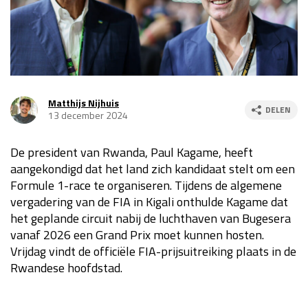
Race
za 13:00 - 15:00
GP VERENIGDE STATEN 2026
23 - 25 okt
Matthijs Nijhuis
DELEN
13 december 2024
GP SÃO PAULO 2026
06 - 08 nov
Kwalificatie
za 23:00 - 00:00
De president van Rwanda, Paul Kagame, heeft
Race
zo 21:00 - 23:00
aangekondigd dat het land zich kandidaat stelt om een
Formule 1-race te organiseren. Tijdens de algemene
Kwalificatie
za 19:00 - 20:00
vergadering van de FIA in Kigali onthulde Kagame dat
Race
zo 18:00 - 20:00
het geplande circuit nabij de luchthaven van Bugesera
vanaf 2026 een Grand Prix moet kunnen hosten.
GP MEXICO 2026
30 okt - 01 nov
Vrijdag vindt de officiële FIA-prijsuitreiking plaats in de
Rwandese hoofdstad.
LAS VEGAS GRAND PRIX 2026
20 - 22 nov
Kwalificatie
za 22:00 - 23:00