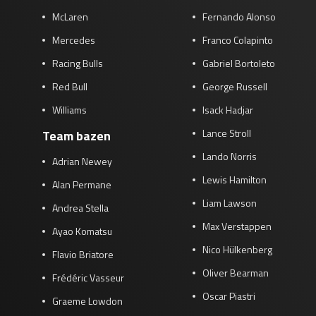
McLaren
Fernando Alonso
Mercedes
Franco Colapinto
Racing Bulls
Gabriel Bortoleto
Red Bull
George Russell
Williams
Isack Hadjar
Lance Stroll
Team bazen
Lando Norris
Adrian Newey
Lewis Hamilton
Alan Permane
Liam Lawson
Andrea Stella
Max Verstappen
Ayao Komatsu
Nico Hülkenberg
Flavio Briatore
Oliver Bearman
Frédéric Vasseur
Oscar Piastri
Graeme Lowdon