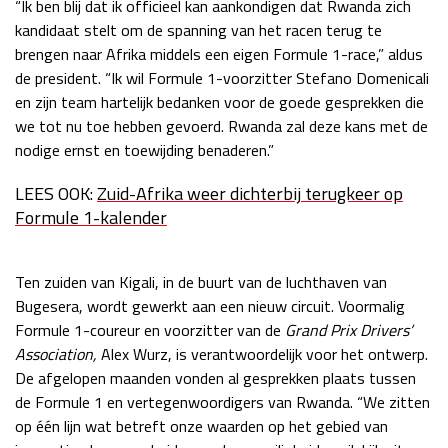
“Ik ben blij dat ik officieel kan aankondigen dat Rwanda zich
Race
zo 21:00 - 23:00
kandidaat stelt om de spanning van het racen terug te
GP ABU DHABI 2026
04 - 06 dec
brengen naar Afrika middels een eigen Formule 1-race,” aldus
Kwalificatie
za 05:00 - 06:00
de president. “Ik wil Formule 1-voorzitter Stefano Domenicali
Race
zo 05:00 - 07:00
en zijn team hartelijk bedanken voor de goede gesprekken die
we tot nu toe hebben gevoerd. Rwanda zal deze kans met de
Kwalificatie
za 15:00 - 16:00
nodige ernst en toewijding benaderen.”
Race
zo 14:00 - 16:00
LEES OOK:
Zuid-Afrika weer dichterbij terugkeer op
Formule 1-kalender
GP QATAR 2026
27 - 29 nov
Ten zuiden van Kigali, in de buurt van de luchthaven van
Bugesera, wordt gewerkt aan een nieuw circuit. Voormalig
Kwalificatie
za 19:00 - 20:00
Formule 1-coureur en voorzitter van de
Grand Prix Drivers’
Race
zo 17:00 - 19:00
Association,
Alex Wurz, is verantwoordelijk voor het ontwerp.
De afgelopen maanden vonden al gesprekken plaats tussen
de Formule 1 en vertegenwoordigers van Rwanda. “We zitten
op één lijn wat betreft onze waarden op het gebied van