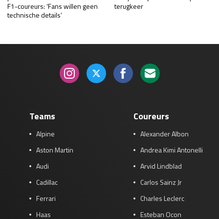
F1-coureurs: ‘Fans willen geen
terugkeer
technische details’
Teams
Coureurs
Alpine
Alexander Albon
Aston Martin
Andrea Kimi Antonelli
Audi
Arvid Lindblad
Cadillac
Carlos Sainz Jr
Ferrari
Charles Leclerc
Haas
Esteban Ocon