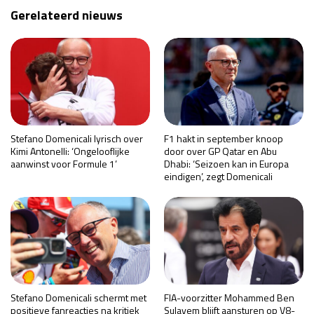
Gerelateerd nieuws
Stefano Domenicali lyrisch over
F1 hakt in september knoop
Kimi Antonelli: ‘Ongelooflijke
door over GP Qatar en Abu
aanwinst voor Formule 1’
Dhabi: ‘Seizoen kan in Europa
eindigen’, zegt Domenicali
Stefano Domenicali schermt met
FIA-voorzitter Mohammed Ben
positieve fanreacties na kritiek
Sulayem blijft aansturen op V8-