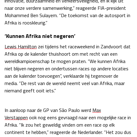
innovatie, duurzaamheid en verkeersveiligheid, en ik kijk uit
naar onze verdere samenwerking,” reageerde FIA-president
Mohammed Ben Sulayem. “De toekomst van de autosport in
Afrika is rooskleurig.”
‘Kunnen Afrika niet negeren’
Lewis Hamilton
zei tijdens het raceweekend in Zandvoort dat
Afrika op de kalender thuishoort om met recht van een
wereldkampioenschap te mogen praten. “We kunnen Afrika
niet blijven negeren en ondertussen races op andere locaties
aan de kalender toevoegen”, verklaarde hij tegenover de
media. “De rest van de wereld neemt veel van Afrika, maar
niemand geeft ooit iets.”
In aanloop naar de GP van São Paulo werd
Max
Verstappen
ook nog eens gevraagd naar een mogelijke race in
Afrika. “Ik zou het geweldig vinden om een race op elk
continent te hebben,” reageerde de Nederlander. “Het zou dus