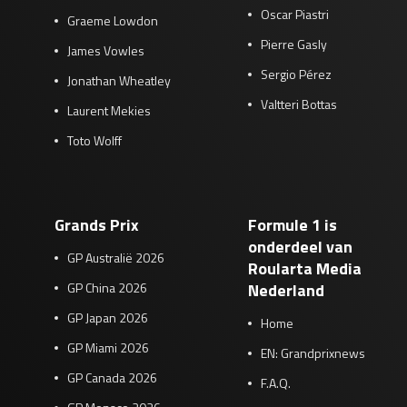
Oscar Piastri
Graeme Lowdon
Pierre Gasly
James Vowles
Sergio Pérez
Jonathan Wheatley
Valtteri Bottas
Laurent Mekies
Toto Wolff
Grands Prix
Formule 1 is
onderdeel van
GP Australië 2026
Roularta Media
GP China 2026
Nederland
GP Japan 2026
Home
GP Miami 2026
EN: Grandprixnews
GP Canada 2026
F.A.Q.