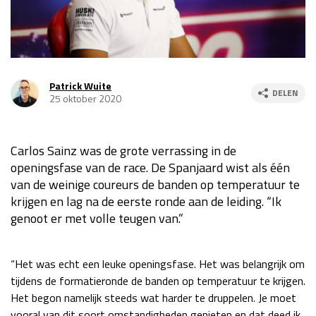
Race
za 13:00 - 15:00
GP VERENIGDE STATEN 2026
23 - 25 okt
Patrick Wuite
DELEN
25 oktober 2020
GP SÃO PAULO 2026
06 - 08 nov
Kwalificatie
za 23:00 - 00:00
Carlos Sainz was de grote verrassing in de
Race
zo 21:00 - 23:00
openingsfase van de race. De Spanjaard wist als één
van de weinige coureurs de banden op temperatuur te
Kwalificatie
za 19:00 - 20:00
krijgen en lag na de eerste ronde aan de leiding. “Ik
Race
zo 18:00 - 20:00
genoot er met volle teugen van.”
GP MEXICO 2026
30 okt - 01 nov
“Het was echt een leuke openingsfase. Het was belangrijk om
tijdens de formatieronde de banden op temperatuur te krijgen.
LAS VEGAS GRAND PRIX 2026
20 - 22 nov
Het begon namelijk steeds wat harder te druppelen. Je moet
vooral van dit soort omstandigheden genieten en dat deed ik
Kwalificatie
za 22:00 - 23:00