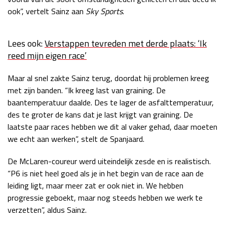
ook”, vertelt Sainz aan
Sky Sports
.
Race
zo 21:00 - 23:00
GP ABU DHABI 2026
04 - 06 dec
Kwalificatie
za 05:00 - 06:00
Lees ook:
Verstappen tevreden met derde plaats: ‘Ik
Race
zo 05:00 - 07:00
reed mijn eigen race’
Kwalificatie
za 15:00 - 16:00
Maar al snel zakte Sainz terug, doordat hij problemen kreeg
Race
zo 14:00 - 16:00
met zijn banden. “Ik kreeg last van graining. De
baantemperatuur daalde. Des te lager de asfalttemperatuur,
GP QATAR 2026
27 - 29 nov
des te groter de kans dat je last krijgt van graining. De
laatste paar races hebben we dit al vaker gehad, daar moeten
we echt aan werken”, stelt de Spanjaard.
De McLaren-coureur werd uiteindelijk zesde en is realistisch.
Kwalificatie
za 19:00 - 20:00
“P6 is niet heel goed als je in het begin van de race aan de
Race
zo 17:00 - 19:00
leiding ligt, maar meer zat er ook niet in. We hebben
progressie geboekt, maar nog steeds hebben we werk te
verzetten”, aldus Sainz.