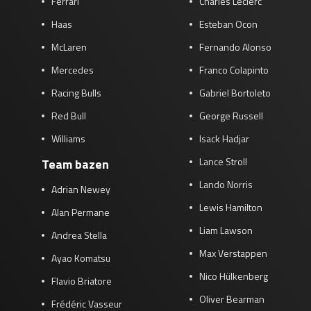
Ferrari
Charles Leclerc
Haas
Esteban Ocon
McLaren
Fernando Alonso
Mercedes
Franco Colapinto
Racing Bulls
Gabriel Bortoleto
Red Bull
George Russell
Williams
Isack Hadjar
Lance Stroll
Team bazen
Lando Norris
Adrian Newey
Lewis Hamilton
Alan Permane
Liam Lawson
Andrea Stella
Max Verstappen
Ayao Komatsu
Nico Hülkenberg
Flavio Briatore
Oliver Bearman
Frédéric Vasseur