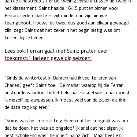
aan de eindstreep zit er ook weinig verschil tussen de twee in
het klassement: Sainz haalde 164,5 punten binnen voor
Race
zo 21:00 - 23:00
GP ABU DHABI 2026
04 - 06 dec
Ferrari, Leclerc pakte er vijf minder dan zijn nieuwe
Kwalificatie
za 05:00 - 06:00
teamgenoot. Hoewel de twee dus goed aan elkaar gewaagd
Race
zo 05:00 - 07:00
zijn, zegt Sainz dat het zeker in het begin lastig was om
Leclerc bij te benen.
Kwalificatie
za 15:00 - 16:00
Lees ook:
Ferrari gaat met Sainz praten over
Race
zo 14:00 - 16:00
toekomst: ‘Had een geweldig seizoen’
GP QATAR 2026
27 - 29 nov
“Sinds de wintertest in Bahrein had ik veel te leren van
Charles”, geeft Sainz toe. “De manier waarop hij die Ferrari
bestuurde waardoor hij het hele jaar zo snel was, daar moest
Kwalificatie
za 19:00 - 20:00
ik mezelf op aanpassen. Ik moest veel van de zaken die ik in
Race
zo 17:00 - 19:00
de data zag kopiëren.”
“Soms was het moeilijk te geloven dat het mogelijk was om
dat te doen, het was zo ongelooflijk snel dat het eigenlijk
best schokkend was”, herinnert Sainz zich. “Maar beetje bij