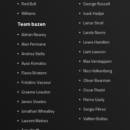
Red Bull
George Russell
Williams
Isack Hadjar
Lance Stroll
Team bazen
Lando Norris
Adrian Newey
Lewis Hamilton
Alan Permane
Liam Lawson
Andrea Stella
Max Verstappen
Ayao Komatsu
Nico Hülkenberg
Flavio Briatore
Oliver Bearman
Frédéric Vasseur
Oscar Piastri
Graeme Lowdon
Pierre Gasly
James Vowles
Sergio Pérez
Jonathan Wheatley
Valtteri Bottas
Laurent Mekies