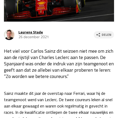
Race
za 13:00 - 15:00
GP VERENIGDE STATEN 2026
23 - 25 okt
Laurens Stade
DELEN
26 december 2021
GP SÃO PAULO 2026
06 - 08 nov
Het viel voor Carlos Sainz dit seizoen niet mee om zich
Kwalificatie
za 23:00 - 00:00
aan de rijstijl van Charles Leclerc aan te passen. De
Race
zo 21:00 - 23:00
Spanjaard was onder de indruk van zijn teamgenoot en
geeft aan dat ze allebei van elkaar proberen te leren:
Kwalificatie
za 19:00 - 20:00
“Zo worden we betere coureurs.”
Race
zo 18:00 - 20:00
GP MEXICO 2026
30 okt - 01 nov
Sainz maakte dit jaar de overstap naar Ferrari, waar hij de
teamgenoot werd van Leclerc. De twee coureurs leken al snel
aan elkaar gewaagd en waren ook regelmatig in gevecht in
LAS VEGAS GRAND PRIX 2026
20 - 22 nov
races. In de kwalificatie ontliepen de twee elkaar nauwelijks en
Kwalificatie
za 22:00 - 23:00