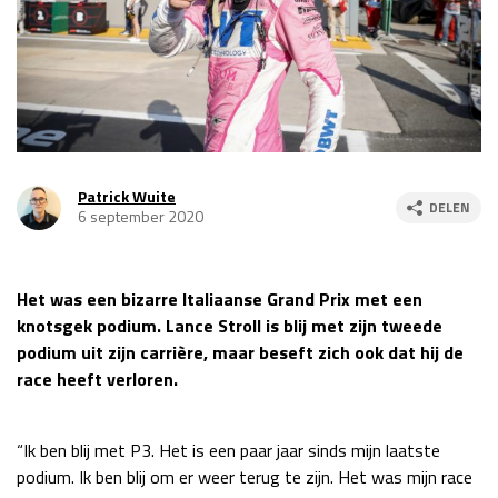
Race
za 13:00 - 15:00
GP VERENIGDE STATEN 2026
23 - 25 okt
GP SÃO PAULO 2026
06 - 08 nov
Patrick Wuite
DELEN
6 september 2020
Kwalificatie
za 23:00 - 00:00
Race
zo 21:00 - 23:00
Het was een bizarre Italiaanse Grand Prix met een
Kwalificatie
za 19:00 - 20:00
knotsgek podium. Lance Stroll is blij met zijn tweede
Race
zo 18:00 - 20:00
podium uit zijn carrière, maar beseft zich ook dat hij de
race heeft verloren.
GP MEXICO 2026
30 okt - 01 nov
“Ik ben blij met P3. Het is een paar jaar sinds mijn laatste
LAS VEGAS GRAND PRIX 2026
20 - 22 nov
podium. Ik ben blij om er weer terug te zijn. Het was mijn race
Kwalificatie
za 22:00 - 23:00