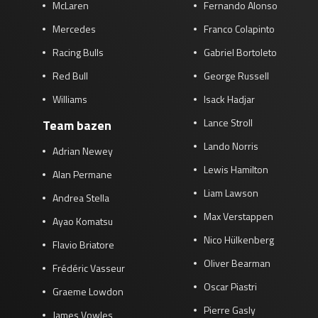
McLaren
Fernando Alonso
Mercedes
Franco Colapinto
Racing Bulls
Gabriel Bortoleto
Red Bull
George Russell
Williams
Isack Hadjar
Lance Stroll
Team bazen
Lando Norris
Adrian Newey
Lewis Hamilton
Alan Permane
Liam Lawson
Andrea Stella
Max Verstappen
Ayao Komatsu
Nico Hülkenberg
Flavio Briatore
Oliver Bearman
Frédéric Vasseur
Oscar Piastri
Graeme Lowdon
Pierre Gasly
James Vowles