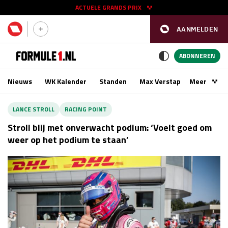
ACTUELE GRANDS PRIX
AANMELDEN
GP SPANJE 2026
11 - 13 sep
ABONNEREN
Nieuws
WK Kalender
Standen
Max Verstappen
Meer
Podca
Kwalificatie
za 16:00 - 17:00
LANCE STROLL
RACING POINT
Race
zo 15:00 - 17:00
Stroll blij met onverwacht podium: ‘Voelt goed om
weer op het podium te staan’
GP SINGAPORE 2026
09 - 11 okt
GP AZERBEIDZJAN 2026
24 - 26 sep
Kwalificatie
za 15:00 - 16:00
Race
zo 14:00 - 16:00
Kwalificatie
vr 14:00 - 15:00