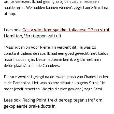
om te verliezen. Ik had geen grip bij de start en iedereen
Race
zo 21:00 - 23:00
haalde mij in. We hadden kunnen winnen”, zegt Lance Stroll na
GP ABU DHABI 2026
04 - 06 dec
afloop.
Kwalificatie
za 05:00 - 06:00
Race
zo 05:00 - 07:00
Lees ook:
Gasly wint knotsgekke Italiaanse GP na straf
Hamilton, Verstappen valt uit
Kwalificatie
za 15:00 - 16:00
Race
zo 14:00 - 16:00
“Maar ik ben blij voor Pierre. Hij verdient dit. Hij was zo
constant tijdens de race. Ik had een goed gevecht met Carlos,
GP QATAR 2026
27 - 29 nov
maar haalde mij in. Desalniettemin ben ik erg blij met mijn
derde plaats”, aldus de Canadees.
De race werd stilgelegd na de zware crash van Charles Leclerc
Kwalificatie
za 19:00 - 20:00
in de Parabolica. Het was bizarre situatie volgens Stroll. “Je
Race
zo 17:00 - 19:00
moet jezelf resetten. We zijn dit niet gewend”, zegt Stroll.
Lees ook:
Racing Point trekt beroep tegen straf om
gekopieerde brake ducts in