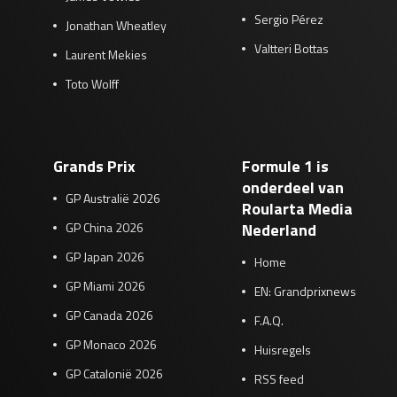
Sergio Pérez
Jonathan Wheatley
Valtteri Bottas
Laurent Mekies
Toto Wolff
Grands Prix
Formule 1 is
onderdeel van
GP Australië 2026
Roularta Media
GP China 2026
Nederland
GP Japan 2026
Home
GP Miami 2026
EN: Grandprixnews
GP Canada 2026
F.A.Q.
GP Monaco 2026
Huisregels
GP Catalonië 2026
RSS feed