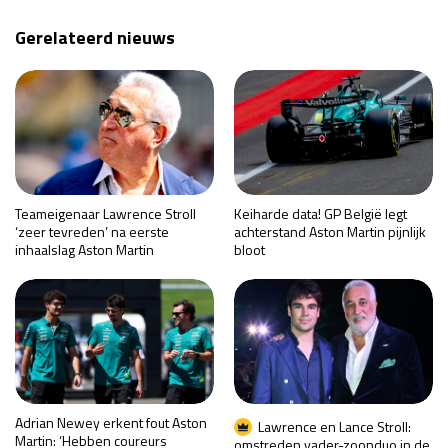
Gerelateerd nieuws
Teameigenaar Lawrence Stroll
Keiharde data! GP België legt
‘zeer tevreden’ na eerste
achterstand Aston Martin pijnlijk
inhaalslag Aston Martin
bloot
Adrian Newey erkent fout Aston
Lawrence en Lance Stroll:
Martin: ‘Hebben coureurs
omstreden vader-zoonduo in de