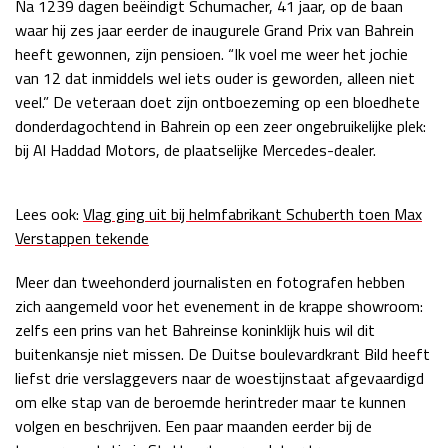
Na 1239 dagen beëindigt Schumacher, 41 jaar, op de baan
Race
zo 21:00 - 23:00
waar hij zes jaar eerder de inaugurele Grand Prix van Bahrein
GP ABU DHABI 2026
04 - 06 dec
heeft gewonnen, zijn pensioen. “Ik voel me weer het jochie
Kwalificatie
za 05:00 - 06:00
van 12 dat inmiddels wel iets ouder is geworden, alleen niet
Race
zo 05:00 - 07:00
veel.” De veteraan doet zijn ontboezeming op een bloedhete
donderdagochtend in Bahrein op een zeer ongebruikelijke plek:
Kwalificatie
za 15:00 - 16:00
bij Al Haddad Motors, de plaatselijke Mercedes-dealer.
Race
zo 14:00 - 16:00
Lees ook:
Vlag ging uit bij helmfabrikant Schuberth toen Max
GP QATAR 2026
27 - 29 nov
Verstappen tekende
Meer dan tweehonderd journalisten en fotografen hebben
zich aangemeld voor het evenement in de krappe showroom:
Kwalificatie
za 19:00 - 20:00
zelfs een prins van het Bahreinse koninklijk huis wil dit
Race
zo 17:00 - 19:00
buitenkansje niet missen. De Duitse boulevardkrant Bild heeft
liefst drie verslaggevers naar de woestijnstaat afgevaardigd
om elke stap van de beroemde herintreder maar te kunnen
volgen en beschrijven. Een paar maanden eerder bij de