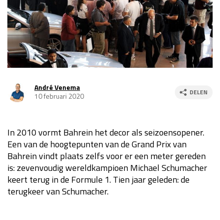
Race
za 13:00 - 15:00
GP VERENIGDE STATEN 2026
23 - 25 okt
GP SÃO PAULO 2026
06 - 08 nov
André Venema
DELEN
10 februari 2020
Kwalificatie
za 23:00 - 00:00
Race
zo 21:00 - 23:00
In 2010 vormt Bahrein het decor als seizoensopener.
Kwalificatie
za 19:00 - 20:00
Een van de hoogtepunten van de Grand Prix van
Race
zo 18:00 - 20:00
Bahrein vindt plaats zelfs voor er een meter gereden
is: zevenvoudig wereldkampioen Michael Schumacher
GP MEXICO 2026
30 okt - 01 nov
keert terug in de Formule 1. Tien jaar geleden: de
terugkeer van Schumacher.
LAS VEGAS GRAND PRIX 2026
20 - 22 nov
Kwalificatie
za 22:00 - 23:00