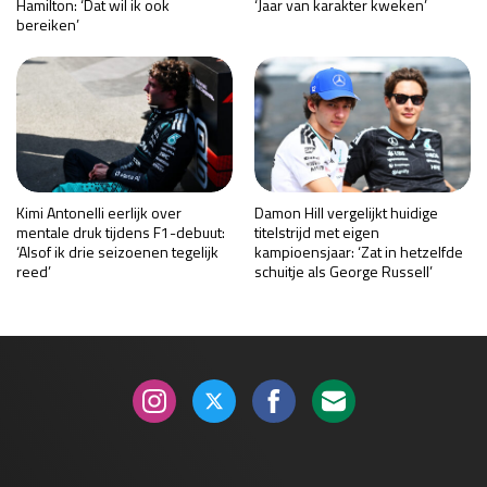
Hamilton: ‘Dat wil ik ook
‘Jaar van karakter kweken’
bereiken’
Kimi Antonelli eerlijk over
Damon Hill vergelijkt huidige
mentale druk tijdens F1-debuut:
titelstrijd met eigen
‘Alsof ik drie seizoenen tegelijk
kampioensjaar: ‘Zat in hetzelfde
reed’
schuitje als George Russell’