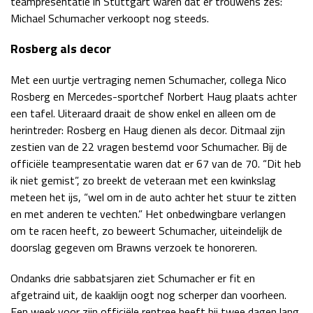
teampresentatie in Stuttgart waren dat er trouwens zes:
Michael Schumacher verkoopt nog steeds.
Rosberg als decor
Met een uurtje vertraging nemen Schumacher, collega Nico
Rosberg en Mercedes-sportchef Norbert Haug plaats achter
een tafel. Uiteraard draait de show enkel en alleen om de
herintreder: Rosberg en Haug dienen als decor. Ditmaal zijn
zestien van de 22 vragen bestemd voor Schumacher. Bij de
officiële teampresentatie waren dat er 67 van de 70. “Dit heb
ik niet gemist”, zo breekt de veteraan met een kwinkslag
meteen het ijs, “wel om in de auto achter het stuur te zitten
en met anderen te vechten.” Het onbedwingbare verlangen
om te racen heeft, zo beweert Schumacher, uiteindelijk de
doorslag gegeven om Brawns verzoek te honoreren.
Ondanks drie sabbatsjaren ziet Schumacher er fit en
afgetraind uit, de kaaklijn oogt nog scherper dan voorheen.
Een week voor zijn officiële rentree heeft hij twee dagen lang