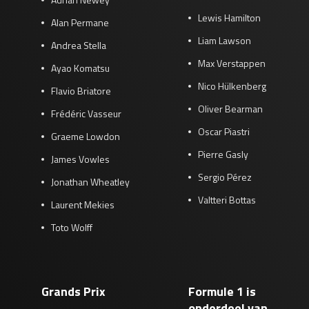
Lewis Hamilton
Alan Permane
Liam Lawson
Andrea Stella
Max Verstappen
Ayao Komatsu
Nico Hülkenberg
Flavio Briatore
Oliver Bearman
Frédéric Vasseur
Oscar Piastri
Graeme Lowdon
Pierre Gasly
James Vowles
Sergio Pérez
Jonathan Wheatley
Valtteri Bottas
Laurent Mekies
Toto Wolff
Grands Prix
Formule 1 is
onderdeel van