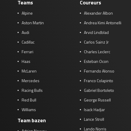
Teams
Coureurs
Alpine
Alexander Albon
Aston Martin
Andrea Kimi Antonelli
Audi
Arvid Lindblad
Cadillac
Carlos Sainz Jr
Ferrari
Charles Leclerc
Haas
Esteban Ocon
McLaren
Fernando Alonso
Mercedes
Franco Colapinto
Racing Bulls
Gabriel Bortoleto
Red Bull
George Russell
Williams
Isack Hadjar
Lance Stroll
Team bazen
Lando Norris
Adrian Newey