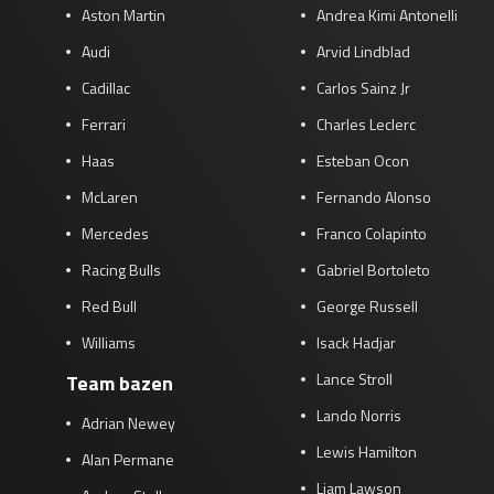
Aston Martin
Andrea Kimi Antonelli
Audi
Arvid Lindblad
Cadillac
Carlos Sainz Jr
Ferrari
Charles Leclerc
Haas
Esteban Ocon
McLaren
Fernando Alonso
Mercedes
Franco Colapinto
Racing Bulls
Gabriel Bortoleto
Red Bull
George Russell
Williams
Isack Hadjar
Lance Stroll
Team bazen
Lando Norris
Adrian Newey
Lewis Hamilton
Alan Permane
Liam Lawson