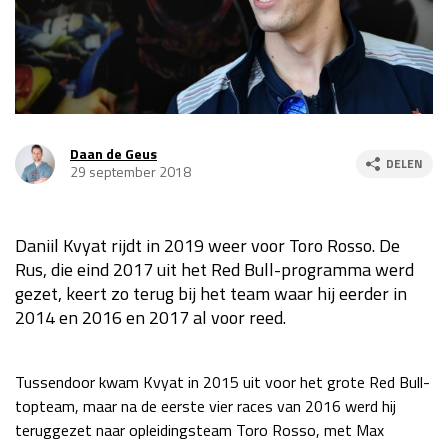
Race
za 13:00 - 15:00
GP VERENIGDE STATEN 2026
23 - 25 okt
Daan de Geus
DELEN
GP SÃO PAULO 2026
06 - 08 nov
29 september 2018
Kwalificatie
za 23:00 - 00:00
Race
zo 21:00 - 23:00
Daniil Kvyat rijdt in 2019 weer voor Toro Rosso. De
Rus, die eind 2017 uit het Red Bull-programma werd
Kwalificatie
za 19:00 - 20:00
gezet, keert zo terug bij het team waar hij eerder in
Race
zo 18:00 - 20:00
2014 en 2016 en 2017 al voor reed.
GP MEXICO 2026
30 okt - 01 nov
Tussendoor kwam Kvyat in 2015 uit voor het grote Red Bull-
topteam, maar na de eerste vier races van 2016 werd hij
LAS VEGAS GRAND PRIX 2026
20 - 22 nov
teruggezet naar opleidingsteam Toro Rosso, met Max
Kwalificatie
za 22:00 - 23:00