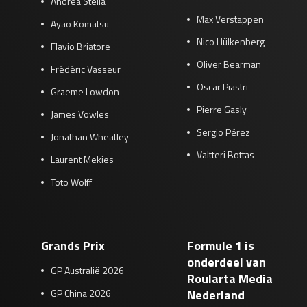
Andrea Stella
Max Verstappen
Ayao Komatsu
Nico Hülkenberg
Flavio Briatore
Oliver Bearman
Frédéric Vasseur
Oscar Piastri
Graeme Lowdon
Pierre Gasly
James Vowles
Sergio Pérez
Jonathan Wheatley
Valtteri Bottas
Laurent Mekies
Toto Wolff
Grands Prix
Formule 1 is
onderdeel van
GP Australië 2026
Roularta Media
GP China 2026
Nederland