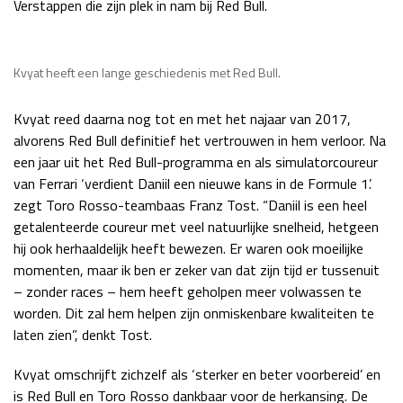
Verstappen die zijn plek in nam bij Red Bull.
Race
zo 21:00 - 23:00
GP ABU DHABI 2026
04 - 06 dec
Kwalificatie
za 05:00 - 06:00
Kvyat heeft een lange geschiedenis met Red Bull.
Race
zo 05:00 - 07:00
Kvyat reed daarna nog tot en met het najaar van 2017,
Kwalificatie
za 15:00 - 16:00
alvorens Red Bull definitief het vertrouwen in hem verloor. Na
Race
zo 14:00 - 16:00
een jaar uit het Red Bull-programma en als simulatorcoureur
van Ferrari ‘verdient Daniil een nieuwe kans in de Formule 1’.
GP QATAR 2026
27 - 29 nov
zegt Toro Rosso-teambaas Franz Tost. “Daniil is een heel
getalenteerde coureur met veel natuurlijke snelheid, hetgeen
hij ook herhaaldelijk heeft bewezen. Er waren ook moeilijke
momenten, maar ik ben er zeker van dat zijn tijd er tussenuit
Kwalificatie
za 19:00 - 20:00
– zonder races – hem heeft geholpen meer volwassen te
Race
zo 17:00 - 19:00
worden. Dit zal hem helpen zijn onmiskenbare kwaliteiten te
laten zien”, denkt Tost.
Kvyat omschrijft zichzelf als ‘sterker en beter voorbereid’ en
is Red Bull en Toro Rosso dankbaar voor de herkansing. De