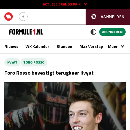
ACTUELE GRANDS PRIX
AANMELDEN
GP SPANJE 2026
11 - 13 sep
ABONNEREN
Nieuws
WK Kalender
Standen
Max Verstappen
Meer
Podca
Kwalificatie
za 16:00 - 17:00
KVYAT
TORO ROSSO
Race
zo 15:00 - 17:00
Toro Rosso bevestigt terugkeer Kvyat
GP SINGAPORE 2026
09 - 11 okt
GP AZERBEIDZJAN 2026
24 - 26 sep
Kwalificatie
za 15:00 - 16:00
Race
zo 14:00 - 16:00
Kwalificatie
vr 14:00 - 15:00