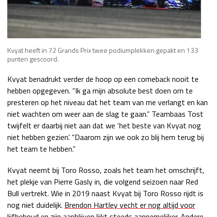
Kvyat heeft in 72 Grands Prix twee podiumplekken gepakt en 133
punten gescoord.
Kvyat benadrukt verder de hoop op een comeback nooit te
hebben opgegeven. “Ik ga mijn absolute best doen om te
presteren op het niveau dat het team van me verlangt en kan
niet wachten om weer aan de slag te gaan.” Teambaas Tost
twijfelt er daarbij niet aan dat we ‘het beste van Kvyat nog
niet hebben gezien’. “Daarom zijn we ook zo blij hem terug bij
het team te hebben.”
Kvyat neemt bij Toro Rosso, zoals het team het omschrijft,
het plekje van Pierre Gasly in, die volgend seizoen naar Red
Bull vertrekt. Wie in 2019 naast Kvyat bij Toro Rosso rijdt is
nog niet duidelijk.
Brendon Hartley vecht er nog altijd voor
lijfbehoud en zijn aanblijven lijkt steeds aannemelijker
. Andere