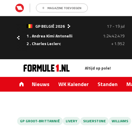
MAGAZINE TOEVOEGEN
- 05
GP BELGIË 2026
17 - 19 jul
ul
1 . Andrea Kimi Antonelli
1:24:42.479
1.335
2 . Charles Leclerc
+ 1.952
0.427
Altijd op pole!
Nieuws
WK Kalender
Standen
Ma
GP GROOT-BRITTANNIË
LIVERY
SILVERSTONE
WILLIAMS