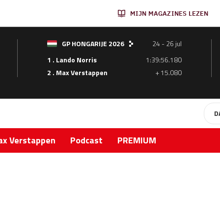
MIJN MAGAZINES LEZEN
GP HONGARIJE 2026
24 - 26 jul
1 . Lando Norris
1:39:56.180
2 . Max Verstappen
+ 15.080
D
x Verstappen
Podcast
PREMIUM