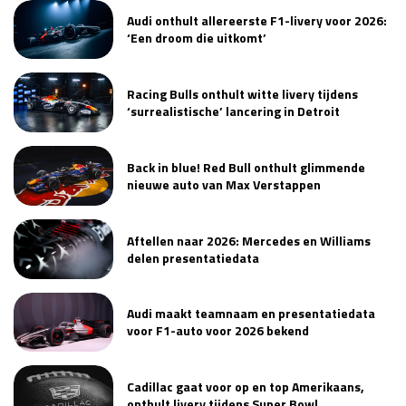
Audi onthult allereerste F1-livery voor 2026:
Race
zo 21:00 - 23:00
GP ABU DHABI 2026
04 - 06 dec
‘Een droom die uitkomt’
Kwalificatie
za 05:00 - 06:00
Race
zo 05:00 - 07:00
Racing Bulls onthult witte livery tijdens
‘surrealistische’ lancering in Detroit
Kwalificatie
za 15:00 - 16:00
Race
zo 14:00 - 16:00
Back in blue! Red Bull onthult glimmende
nieuwe auto van Max Verstappen
GP QATAR 2026
27 - 29 nov
Aftellen naar 2026: Mercedes en Williams
delen presentatiedata
Kwalificatie
za 19:00 - 20:00
Race
zo 17:00 - 19:00
Audi maakt teamnaam en presentatiedata
voor F1-auto voor 2026 bekend
Cadillac gaat voor op en top Amerikaans,
onthult livery tijdens Super Bowl