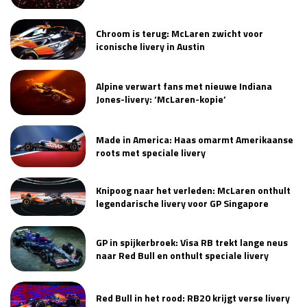
Chroom is terug: McLaren zwicht voor
iconische livery in Austin
Alpine verwart fans met nieuwe Indiana
Jones-livery: ‘McLaren-kopie’
Made in America: Haas omarmt Amerikaanse
roots met speciale livery
Knipoog naar het verleden: McLaren onthult
legendarische livery voor GP Singapore
GP in spijkerbroek: Visa RB trekt lange neus
naar Red Bull en onthult speciale livery
Red Bull in het rood: RB20 krijgt verse livery