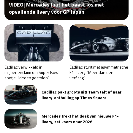
VIDEO| Mercedes laat het beest los met
Race
za 13:00 - 15:00
opvallende livery voor GP Japan
GP VERENIGDE STATEN 2026
23 - 25 okt
GP SÃO PAULO 2026
06 - 08 nov
Kwalificatie
za 23:00 - 00:00
Race
zo 21:00 - 23:00
Cadillac verwikkeld in
Cadillac stunt met asymmetrische
miljoenenclaim om Super Bowl-
F1-livery: ‘Meer dan een
spotje: ‘Ideeën gestolen’
verflaag’
Kwalificatie
za 19:00 - 20:00
Race
zo 18:00 - 20:00
Cadillac pakt groots uit! Team telt af naar
livery-onthulling op Times Square
GP MEXICO 2026
30 okt - 01 nov
Mercedes trekt het doek van nieuwe F1-
livery, zet koers naar 2026
LAS VEGAS GRAND PRIX 2026
20 - 22 nov
Kwalificatie
za 22:00 - 23:00