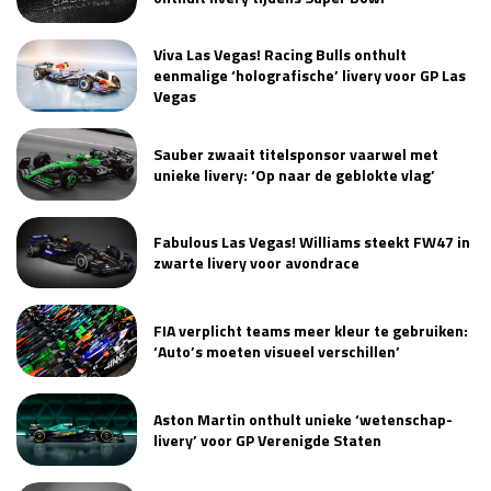
Viva Las Vegas! Racing Bulls onthult
eenmalige ‘holografische’ livery voor GP Las
Vegas
Sauber zwaait titelsponsor vaarwel met
unieke livery: ‘Op naar de geblokte vlag’
Fabulous Las Vegas! Williams steekt FW47 in
zwarte livery voor avondrace
FIA verplicht teams meer kleur te gebruiken:
‘Auto’s moeten visueel verschillen’
Aston Martin onthult unieke ‘wetenschap-
livery’ voor GP Verenigde Staten