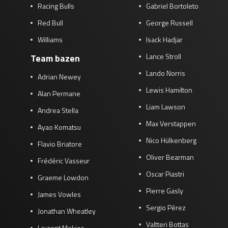
Racing Bulls
Gabriel Bortoleto
Red Bull
George Russell
Williams
Isack Hadjar
Lance Stroll
Team bazen
Lando Norris
Adrian Newey
Lewis Hamilton
Alan Permane
Liam Lawson
Andrea Stella
Max Verstappen
Ayao Komatsu
Nico Hülkenberg
Flavio Briatore
Oliver Bearman
Frédéric Vasseur
Oscar Piastri
Graeme Lowdon
Pierre Gasly
James Vowles
Sergio Pérez
Jonathan Wheatley
Valtteri Bottas
Laurent Mekies