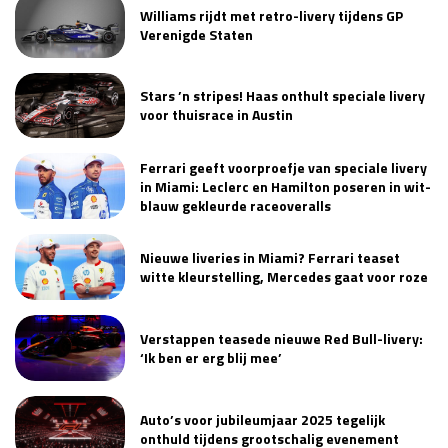
Williams rijdt met retro-livery tijdens GP
Verenigde Staten
Stars ’n stripes! Haas onthult speciale livery
voor thuisrace in Austin
Ferrari geeft voorproefje van speciale livery
in Miami: Leclerc en Hamilton poseren in wit-
blauw gekleurde raceoveralls
Nieuwe liveries in Miami? Ferrari teaset
witte kleurstelling, Mercedes gaat voor roze
Verstappen teasede nieuwe Red Bull-livery:
‘Ik ben er erg blij mee’
Auto’s voor jubileumjaar 2025 tegelijk
onthuld tijdens grootschalig evenement