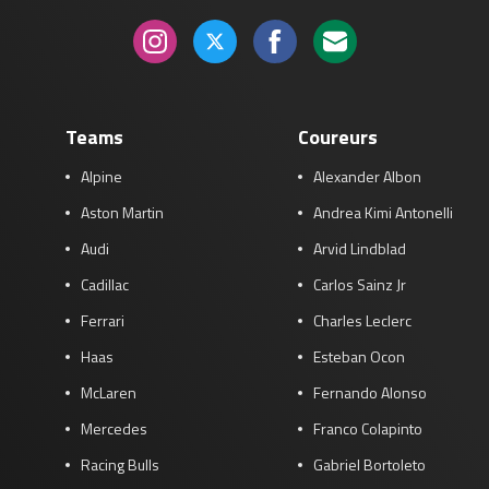
Teams
Coureurs
Alpine
Alexander Albon
Aston Martin
Andrea Kimi Antonelli
Audi
Arvid Lindblad
Cadillac
Carlos Sainz Jr
Ferrari
Charles Leclerc
Haas
Esteban Ocon
McLaren
Fernando Alonso
Mercedes
Franco Colapinto
Racing Bulls
Gabriel Bortoleto