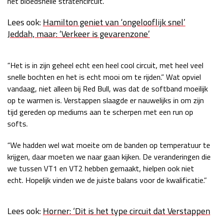
het bloedsnelle stratencircuit.
Race
zo 21:00 - 23:00
GP ABU DHABI 2026
04 - 06 dec
Lees ook:
Hamilton geniet van ‘ongelooflijk snel’
Jeddah, maar: ‘Verkeer is gevarenzone’
Kwalificatie
za 05:00 - 06:00
Race
zo 05:00 - 07:00
“Het is in zijn geheel echt een heel cool circuit, met heel veel
Kwalificatie
za 15:00 - 16:00
snelle bochten en het is echt mooi om te rijden.” Wat opviel
Race
zo 14:00 - 16:00
vandaag, niet alleen bij Red Bull, was dat de softband moeilijk
op te warmen is. Verstappen slaagde er nauwelijks in om zijn
GP QATAR 2026
27 - 29 nov
tijd gereden op mediums aan te scherpen met een run op
softs.
“We hadden wel wat moeite om de banden op temperatuur te
Kwalificatie
za 19:00 - 20:00
krijgen, daar moeten we naar gaan kijken. De veranderingen die
we tussen VT1 en VT2 hebben gemaakt, hielpen ook niet
Race
zo 17:00 - 19:00
echt. Hopelijk vinden we de juiste balans voor de kwalificatie.”
Lees ook:
Horner: ‘Dit is het type circuit dat Verstappen