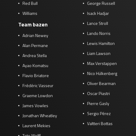
Red Bull
George Russell
Williams
Isack Hadjar
Lance Stroll
Team bazen
Lando Norris
Adrian Newey
Lewis Hamilton
Alan Permane
Liam Lawson
Andrea Stella
Max Verstappen
Ayao Komatsu
Nico Hülkenberg
Flavio Briatore
Oliver Bearman
Frédéric Vasseur
Oscar Piastri
Graeme Lowdon
Pierre Gasly
James Vowles
Sergio Pérez
Jonathan Wheatley
Valtteri Bottas
Laurent Mekies
Toto Wolff