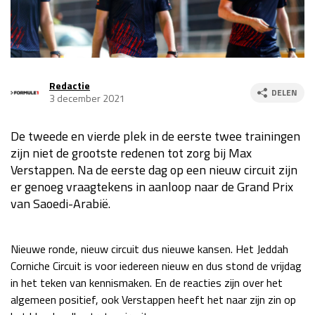
Race
za 13:00 - 15:00
GP VERENIGDE STATEN 2026
23 - 25 okt
Redactie
DELEN
3 december 2021
GP SÃO PAULO 2026
06 - 08 nov
De tweede en vierde plek in de eerste twee trainingen
Kwalificatie
za 23:00 - 00:00
zijn niet de grootste redenen tot zorg bij Max
Race
zo 21:00 - 23:00
Verstappen. Na de eerste dag op een nieuw circuit zijn
er genoeg vraagtekens in aanloop naar de Grand Prix
Kwalificatie
za 19:00 - 20:00
van Saoedi-Arabië.
Race
zo 18:00 - 20:00
GP MEXICO 2026
30 okt - 01 nov
Nieuwe ronde, nieuw circuit dus nieuwe kansen. Het Jeddah
Corniche Circuit is voor iedereen nieuw en dus stond de vrijdag
in het teken van kennismaken. En de reacties zijn over het
LAS VEGAS GRAND PRIX 2026
20 - 22 nov
algemeen positief, ook Verstappen heeft het naar zijn zin op
Kwalificatie
za 22:00 - 23:00