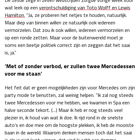
wat leek op een
verontschuldiging van Toto Wolff en Lewis
Hamilton.
“Ja, ze proberen het netjes te houden, natuurlijk.
Maar diep van binnen willen ze natuurlijk ook iedereen
vermorzelen. Dat zou ik ook willen, iedereen vermorzelen en
op een ronde zetten. Maar voor de buitenwereld moet je
soms een beetje politiek correct zijn en zeggen dat het saai
is, ja.”
‘Met of zonder verbod, er zullen twee Mercedessen
voor me staan’
Het feit dat er geen mogelijkheden zijn voor Mercedes om zijn
party mode te benutten, zal weinig helpen. “Ik zal nog steeds
twee Mercedessen voor me hebben, we kwamen in Spa een
halve seconde tekort. (…) Maar ik heb er nog steeds veel
plezier in, ik houd van wat ik doe. Ik rijd rond in de snelste
auto’s en doe mee om de hoogste plekken, ik heb de mooiste
baan in de wereld. Waarom denken mensen toch dat het saai
is als je niet kunt winnen, dat vind ik echt een domme