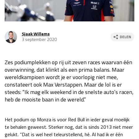
Race
za 13:00 - 15:00
GP VERENIGDE STATEN 2026
23 - 25 okt
Sjaak Willems
DELEN
3 september 2020
GP SÃO PAULO 2026
06 - 08 nov
Kwalificatie
za 23:00 - 00:00
Zes podiumplekken op rij uit zeven races waarvan één
overwinning, dat klinkt als een prima balans. Maar
Race
zo 21:00 - 23:00
wereldkampioen wordt je er voorlopig niet mee,
Kwalificatie
za 19:00 - 20:00
constateert ook Max Verstappen. Maar de lol is er
steeds: “Ik mag elk weekend in de snelste auto’s racen,
Race
zo 18:00 - 20:00
heb de mooiste baan in de wereld.”
GP MEXICO 2026
30 okt - 01 nov
Het podium op Monza is voor Red Bull in ieder geval moeilijk
te behalen geweest. Sterker nog, dat is sinds 2013 niet meer
LAS VEGAS GRAND PRIX 2026
20 - 22 nov
gelukt. “Dat is wel heel teleurstellend, hé. Al had ik er één
Kwalificatie
za 22:00 - 23:00