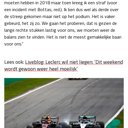
moeten hebben in 2018 maar toen kreeg ik een straf (voor
Race
zo 21:00 - 23:00
een incident met Bottas, red.). Ik ben dus wel als derde over
GP ABU DHABI 2026
04 - 06 dec
de streep gekomen maar niet op het podium. Het is vaker
Kwalificatie
za 05:00 - 06:00
gebeurd, het zij zo. We gaan het proberen, dat is gezien de
Race
zo 05:00 - 07:00
lange rechte stukken lastig voor ons, we moeten weer de
balans zien te vinden. Het is niet de meest gemakkelijke baan
Kwalificatie
za 15:00 - 16:00
voor ons.”
Race
zo 14:00 - 16:00
Lees ook:
Liveblog: Leclerc wil niet liegen: ‘Dit weekend
GP QATAR 2026
27 - 29 nov
wordt gewoon weer heel moeilijk’
Kwalificatie
za 19:00 - 20:00
Race
zo 17:00 - 19:00