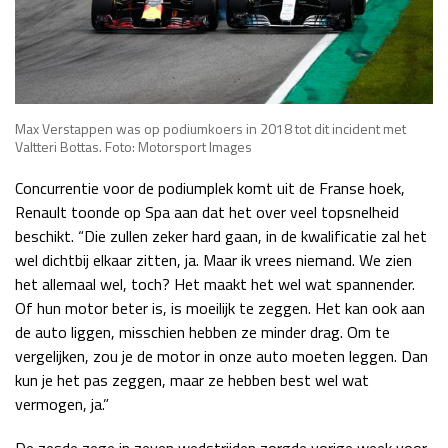
Max Verstappen was op podiumkoers in 2018 tot dit incident met
Valtteri Bottas. Foto: Motorsport Images
Concurrentie voor de podiumplek komt uit de Franse hoek,
Renault toonde op Spa aan dat het over veel topsnelheid
beschikt. “Die zullen zeker hard gaan, in de kwalificatie zal het
wel dichtbij elkaar zitten, ja. Maar ik vrees niemand. We zien
het allemaal wel, toch? Het maakt het wel wat spannender.
Of hun motor beter is, is moeilijk te zeggen. Het kan ook aan
de auto liggen, misschien hebben ze minder drag. Om te
vergelijken, zou je de motor in onze auto moeten leggen. Dan
kun je het pas zeggen, maar ze hebben best wel wat
vermogen, ja.”
De zesde zege in zeven wedstrijden zorgde vorige week voor