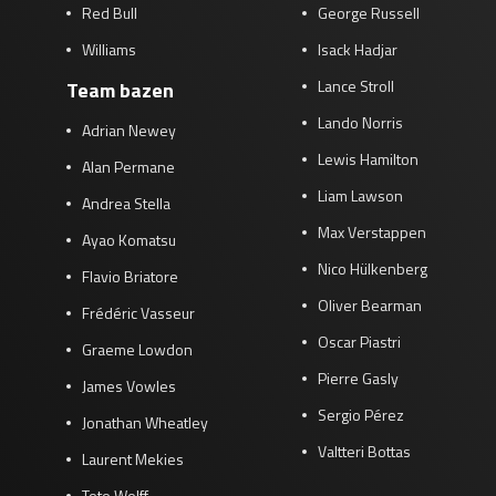
Red Bull
George Russell
Williams
Isack Hadjar
Lance Stroll
Team bazen
Lando Norris
Adrian Newey
Lewis Hamilton
Alan Permane
Liam Lawson
Andrea Stella
Max Verstappen
Ayao Komatsu
Nico Hülkenberg
Flavio Briatore
Oliver Bearman
Frédéric Vasseur
Oscar Piastri
Graeme Lowdon
Pierre Gasly
James Vowles
Sergio Pérez
Jonathan Wheatley
Valtteri Bottas
Laurent Mekies
Toto Wolff