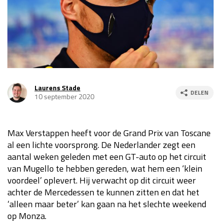
Race
za 13:00 - 15:00
GP VERENIGDE STATEN 2026
23 - 25 okt
GP SÃO PAULO 2026
06 - 08 nov
Laurens Stade
DELEN
10 september 2020
Kwalificatie
za 23:00 - 00:00
Race
zo 21:00 - 23:00
Max Verstappen heeft voor de Grand Prix van Toscane
Kwalificatie
za 19:00 - 20:00
al een lichte voorsprong. De Nederlander zegt een
Race
zo 18:00 - 20:00
aantal weken geleden met een GT-auto op het circuit
van Mugello te hebben gereden, wat hem een ‘klein
GP MEXICO 2026
30 okt - 01 nov
voordeel’ oplevert. Hij verwacht op dit circuit weer
achter de Mercedessen te kunnen zitten en dat het
‘alleen maar beter’ kan gaan na het slechte weekend
LAS VEGAS GRAND PRIX 2026
20 - 22 nov
op Monza.
Kwalificatie
za 22:00 - 23:00