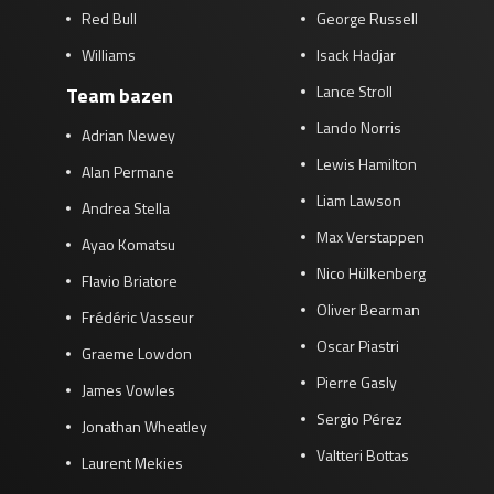
Red Bull
George Russell
Williams
Isack Hadjar
Lance Stroll
Team bazen
Lando Norris
Adrian Newey
Lewis Hamilton
Alan Permane
Liam Lawson
Andrea Stella
Max Verstappen
Ayao Komatsu
Nico Hülkenberg
Flavio Briatore
Oliver Bearman
Frédéric Vasseur
Oscar Piastri
Graeme Lowdon
Pierre Gasly
James Vowles
Sergio Pérez
Jonathan Wheatley
Valtteri Bottas
Laurent Mekies