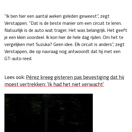
Race
zo 21:00 - 23:00
GP ABU DHABI 2026
04 - 06 dec
“Ik ben hier een aantal weken geleden geweest”, zegt
Kwalificatie
za 05:00 - 06:00
Verstappen. “Dat is de beste manier om een circuit te leren.
Race
zo 05:00 - 07:00
Natuurlijk is de auto wat trager. Het was belangrijk. Het geeft
je een klein voordeel. Ik kon hier de hele dag rijden. Om het te
Kwalificatie
za 15:00 - 16:00
vergelijken met Suzuka? Geen idee. Elk circuit is anders”, zegt
Race
zo 14:00 - 16:00
Verstappen, die op navraag nog antwoordt dat hij met een
GT-auto reed.
GP QATAR 2026
27 - 29 nov
Lees ook:
Pérez kreeg gisteren pas bevestiging dat hij
moest vertrekken: ‘Ik had het niet verwacht’
Kwalificatie
za 19:00 - 20:00
Race
zo 17:00 - 19:00