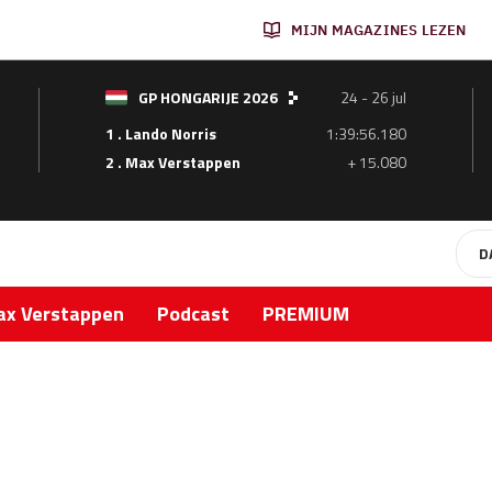
MIJN MAGAZINES LEZEN
GP HONGARIJE 2026
24 - 26 jul
1 . Lando Norris
1:39:56.180
2 . Max Verstappen
+ 15.080
D
x Verstappen
Podcast
PREMIUM