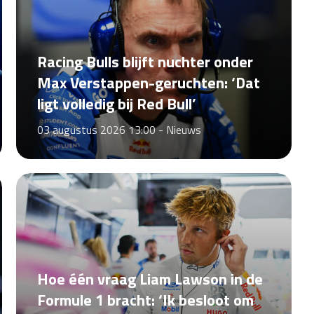
Racing Bulls blijft nuchter onder
Max Verstappen-geruchten: ‘Dat
ligt volledig bij Red Bull’
03 augustus 2026 13:00 -
Nieuws
Hoe één vraag Liam Lawson in de
Formule 1 bracht: ‘Ik besloot om