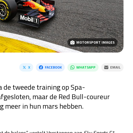
MOTORSPORT IMAGES
X
FACEBOOK
WHATSAPP
EMAIL
a de tweede training op Spa-
afgesloten, maar de Red Bull-coureur
og meer in hun mars hebben.
t de balans”, vertelt Verstappen aan
Sky Sports F1
,