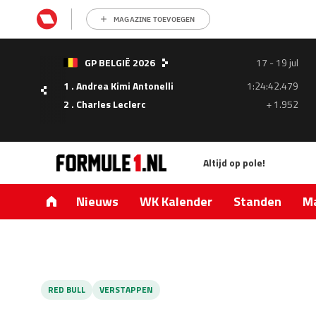
MAGAZINE TOEVOEGEN
- 05
GP BELGIË 2026
17 - 19 jul
ul
1 . Andrea Kimi Antonelli
1:24:42.479
1.335
2 . Charles Leclerc
+ 1.952
0.427
Altijd op pole!
Nieuws
WK Kalender
Standen
Ma
RED BULL
VERSTAPPEN