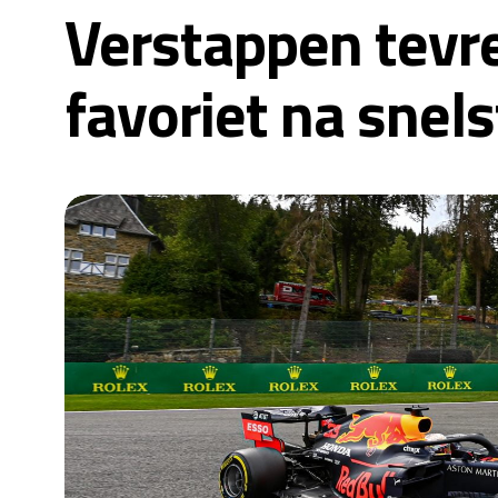
Verstappen tevred
favoriet na snels