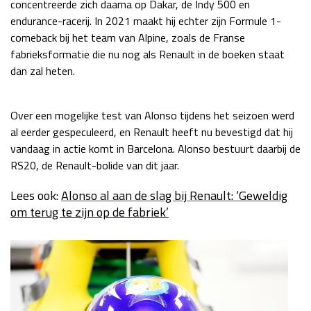
concentreerde zich daarna op Dakar, de Indy 500 en
Race
zo 21:00 - 23:00
endurance-racerij. In 2021 maakt hij echter zijn Formule 1-
GP ABU DHABI 2026
04 - 06 dec
comeback bij het team van Alpine, zoals de Franse
Kwalificatie
za 05:00 - 06:00
fabrieksformatie die nu nog als Renault in de boeken staat
Race
zo 05:00 - 07:00
dan zal heten.
Kwalificatie
za 15:00 - 16:00
Over een mogelijke test van Alonso tijdens het seizoen werd
Race
zo 14:00 - 16:00
al eerder gespeculeerd, en Renault heeft nu bevestigd dat hij
vandaag in actie komt in Barcelona. Alonso bestuurt daarbij de
GP QATAR 2026
27 - 29 nov
RS20, de Renault-bolide van dit jaar.
Lees ook:
Alonso al aan de slag bij Renault: ‘Geweldig
om terug te zijn op de fabriek’
Kwalificatie
za 19:00 - 20:00
Race
zo 17:00 - 19:00