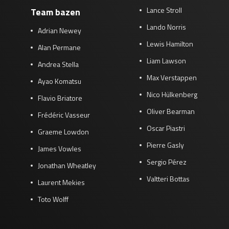
Lance Stroll
Team bazen
Lando Norris
Adrian Newey
Lewis Hamilton
Alan Permane
Liam Lawson
Andrea Stella
Max Verstappen
Ayao Komatsu
Nico Hülkenberg
Flavio Briatore
Oliver Bearman
Frédéric Vasseur
Oscar Piastri
Graeme Lowdon
Pierre Gasly
James Vowles
Sergio Pérez
Jonathan Wheatley
Valtteri Bottas
Laurent Mekies
Toto Wolff