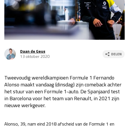
Race
za 13:00 - 15:00
GP VERENIGDE STATEN 2026
23 - 25 okt
GP SÃO PAULO 2026
06 - 08 nov
Daan de Geus
DELEN
13 oktober 2020
Kwalificatie
za 23:00 - 00:00
Race
zo 21:00 - 23:00
Tweevoudig wereldkampioen Formule 1 Fernando
Kwalificatie
za 19:00 - 20:00
Alonso maakt vandaag (dinsdag) zijn comeback achter
Race
zo 18:00 - 20:00
het stuur van een Formule 1-auto. De Spanjaard test
in Barcelona voor het team van Renault, in 2021 zijn
GP MEXICO 2026
30 okt - 01 nov
nieuwe werkgever.
LAS VEGAS GRAND PRIX 2026
20 - 22 nov
Alonso, 39, nam eind 2018 afscheid van de Formule 1 en
Kwalificatie
za 22:00 - 23:00