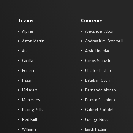
Teams
Coureurs
Alpine
Alexander Albon
Aston Martin
Andrea Kimi Antonelli
Audi
Arvid Lindblad
Cadillac
Carlos Sainz Jr
Ferrari
Charles Leclerc
Haas
Esteban Ocon
McLaren
Fernando Alonso
Mercedes
Franco Colapinto
Racing Bulls
Gabriel Bortoleto
Red Bull
George Russell
Williams
Isack Hadjar