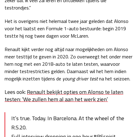
zeker dat ik veel zal leren en ontdekken tijdens die
testrondjes.”
Het is overigens niet helemaal twee jaar geleden dat Alonso
voor het laatst een Formule 1-auto bestuurde: begin 2019
testte hij nog twee dagen voor McLaren.
Renault kijkt verder nog altijd naar mogelijkheden om Alonso
meer testtijd te geven in 2020. Zo overweegt het onder meer
hem nog met een 2018-auto te laten testen, waarvoor
minder testrestricties gelden. Daarnaast wil het hem indien
mogelijk inzetten tijdens de
young driver test
na het seizoen.
Lees ook:
Renault bekijkt opties om Alonso te laten
testen: ‘We zullen hem al aan het werk zien’
It’s true. Today. In Barcelona. At the wheel of the
R.S.20.
Full interview dropping in one hour.
#RSspirit