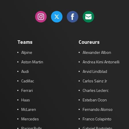
Teams
Coureurs
Alpine
Alexander Albon
Aston Martin
Andrea Kimi Antonelli
Audi
Arvid Lindblad
Cadillac
Carlos Sainz Jr
Ferrari
Charles Leclerc
Haas
Esteban Ocon
McLaren
Fernando Alonso
Mercedes
Franco Colapinto
Racing Bulls
Gabriel Bortoleto