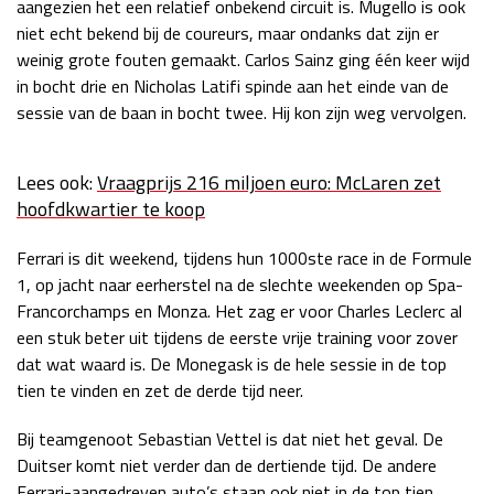
aangezien het een relatief onbekend circuit is. Mugello is ook
Race
zo 21:00 - 23:00
niet echt bekend bij de coureurs, maar ondanks dat zijn er
GP ABU DHABI 2026
04 - 06 dec
weinig grote fouten gemaakt. Carlos Sainz ging één keer wijd
Kwalificatie
za 05:00 - 06:00
in bocht drie en Nicholas Latifi spinde aan het einde van de
Race
zo 05:00 - 07:00
sessie van de baan in bocht twee. Hij kon zijn weg vervolgen.
Kwalificatie
za 15:00 - 16:00
Lees ook:
Vraagprijs 216 miljoen euro: McLaren zet
Race
zo 14:00 - 16:00
hoofdkwartier te koop
GP QATAR 2026
27 - 29 nov
Ferrari is dit weekend, tijdens hun 1000ste race in de Formule
1, op jacht naar eerherstel na de slechte weekenden op Spa-
Francorchamps en Monza. Het zag er voor Charles Leclerc al
een stuk beter uit tijdens de eerste vrije training voor zover
Kwalificatie
za 19:00 - 20:00
dat wat waard is. De Monegask is de hele sessie in de top
Race
zo 17:00 - 19:00
tien te vinden en zet de derde tijd neer.
Bij teamgenoot Sebastian Vettel is dat niet het geval. De
Duitser komt niet verder dan de dertiende tijd. De andere
Ferrari-aangedreven auto’s staan ook niet in de top tien.