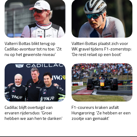
Valterri Bottas blikt terug op
Valtteri Bottas plaatst zich voor
Cadillac-avontuur tot nu toe: ‘Zit
WK gravel tijdens F1-zomerstop:
nu op het gewenste niveau’
‘De rest relaxt op een boot’
Cadillac blijft overtuigd van
F1-coureurs kraken asfalt
ervaren rijdersduo: ‘Groei
Hungaroring: ‘Ze hebben er een
hebben we aan hen te danken’
zooitje van gemaakt’