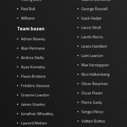
Red Bull
George Russell
Williams
Isack Hadjar
Lance Stroll
Team bazen
Lando Norris
Adrian Newey
Lewis Hamilton
Alan Permane
Liam Lawson
Andrea Stella
Max Verstappen
Ayao Komatsu
Nico Hülkenberg
Flavio Briatore
Oliver Bearman
Frédéric Vasseur
Oscar Piastri
Graeme Lowdon
Pierre Gasly
James Vowles
Sergio Pérez
Jonathan Wheatley
Valtteri Bottas
Laurent Mekies