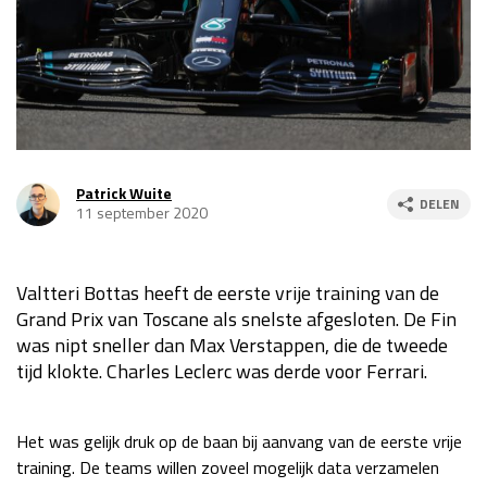
Race
za 13:00 - 15:00
GP VERENIGDE STATEN 2026
23 - 25 okt
GP SÃO PAULO 2026
06 - 08 nov
Patrick Wuite
DELEN
11 september 2020
Kwalificatie
za 23:00 - 00:00
Race
zo 21:00 - 23:00
Valtteri Bottas heeft de eerste vrije training van de
Kwalificatie
za 19:00 - 20:00
Grand Prix van Toscane als snelste afgesloten. De Fin
Race
zo 18:00 - 20:00
was nipt sneller dan Max Verstappen, die de tweede
tijd klokte. Charles Leclerc was derde voor Ferrari.
GP MEXICO 2026
30 okt - 01 nov
Het was gelijk druk op de baan bij aanvang van de eerste vrije
LAS VEGAS GRAND PRIX 2026
20 - 22 nov
training. De teams willen zoveel mogelijk data verzamelen
Kwalificatie
za 22:00 - 23:00