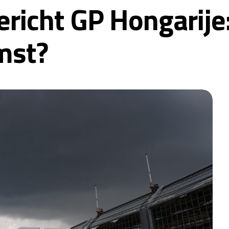
richt GP Hongarije
mst?