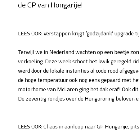
de GP van Hongarije!
LEES OOK:
Verstappen krijgt ‘godzijdank’ upgrade t
Terwijl we in Nederland wachten op een beetje zom
verkoeling. Deze week schoot het kwik geregeld rich
werd door de lokale instanties al code rood afgege
de hoge temperatuur ook nog eens gepaard met hevi
motorhome van McLaren ging het dak eraf! Ook dit 
De zeventig rondjes over de Hungaroring beloven e
LEES OOK:
Chaos in aanloop naar GP Hongarije, pit