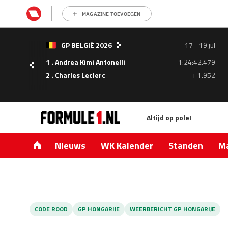
MAGAZINE TOEVOEGEN
- 05
GP BELGIË 2026
17 - 19 jul
ul
1 . Andrea Kimi Antonelli
1:24:42.479
1.335
2 . Charles Leclerc
+ 1.952
0.427
Altijd op pole!
Nieuws
WK Kalender
Standen
Ma
CODE ROOD
GP HONGARIJE
WEERBERICHT GP HONGARIJE