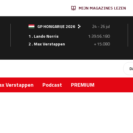
MIJN MAGAZINES LEZEN
GP HONGARIJE 2026
24 - 26 jul
1 . Lando Norris
1:39:56.180
2 . Max Verstappen
+ 15.080
D
x Verstappen
Podcast
PREMIUM