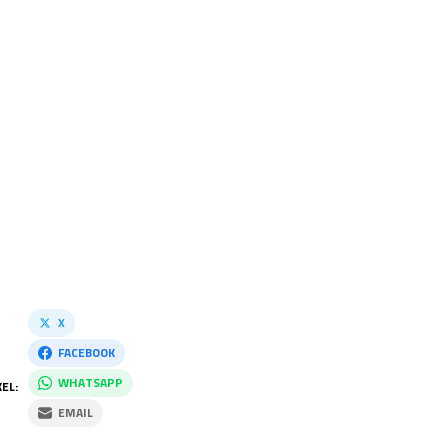
X
FACEBOOK
WHATSAPP
EL:
EMAIL