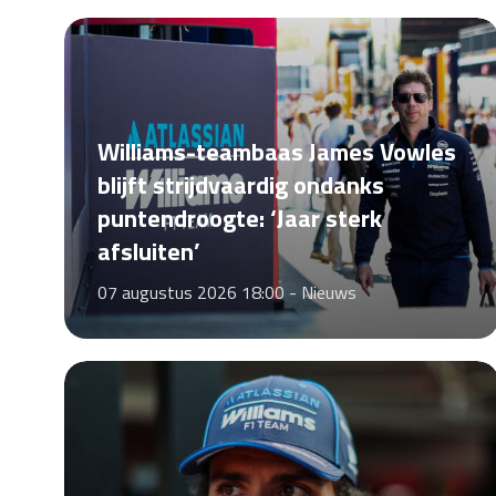
Williams-teambaas James Vowles
blijft strijdvaardig ondanks
puntendroogte: ‘Jaar sterk
afsluiten’
07 augustus 2026 18:00 -
Nieuws