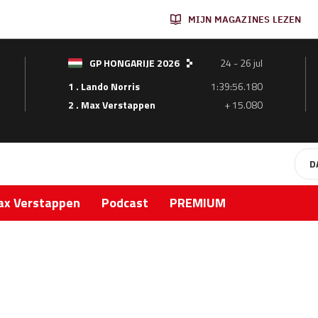
MIJN MAGAZINES LEZEN
GP HONGARIJE 2026
24 - 26 jul
1 . Lando Norris
1:39:56.180
2 . Max Verstappen
+ 15.080
D
x Verstappen
Podcast
PREMIUM