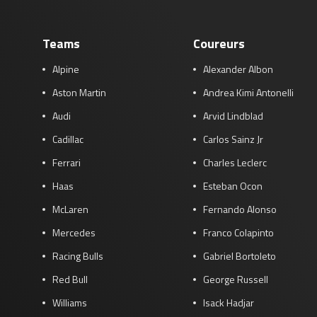
Teams
Coureurs
Alpine
Alexander Albon
Aston Martin
Andrea Kimi Antonelli
Audi
Arvid Lindblad
Cadillac
Carlos Sainz Jr
Ferrari
Charles Leclerc
Haas
Esteban Ocon
McLaren
Fernando Alonso
Mercedes
Franco Colapinto
Racing Bulls
Gabriel Bortoleto
Red Bull
George Russell
Williams
Isack Hadjar