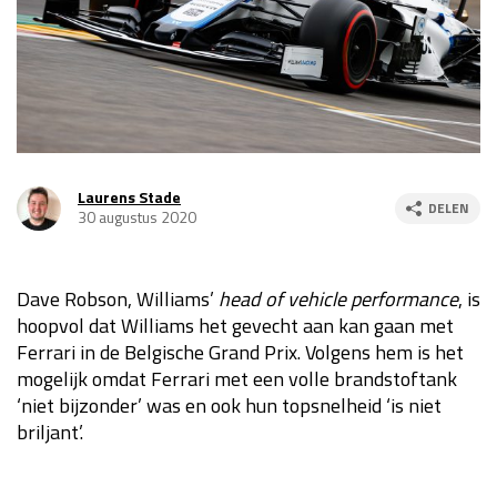
Race
za 13:00 - 15:00
GP VERENIGDE STATEN 2026
23 - 25 okt
GP SÃO PAULO 2026
06 - 08 nov
Laurens Stade
DELEN
30 augustus 2020
Kwalificatie
za 23:00 - 00:00
Race
zo 21:00 - 23:00
Dave Robson, Williams’
head of vehicle performance
, is
Kwalificatie
za 19:00 - 20:00
hoopvol dat Williams het gevecht aan kan gaan met
Race
zo 18:00 - 20:00
Ferrari in de Belgische Grand Prix. Volgens hem is het
mogelijk omdat Ferrari met een volle brandstoftank
GP MEXICO 2026
30 okt - 01 nov
‘niet bijzonder’ was en ook hun topsnelheid ‘is niet
briljant’.
LAS VEGAS GRAND PRIX 2026
20 - 22 nov
Kwalificatie
za 22:00 - 23:00