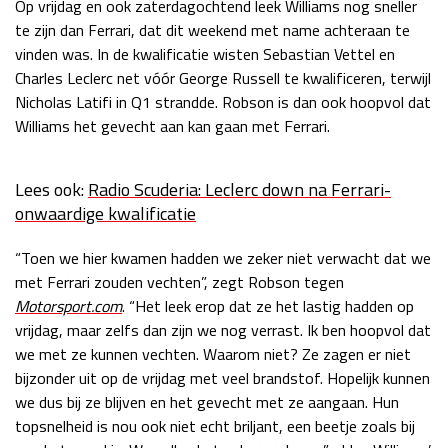
Op vrijdag en ook zaterdagochtend leek Williams nog sneller
Race
zo 21:00 - 23:00
te zijn dan Ferrari, dat dit weekend met name achteraan te
GP ABU DHABI 2026
04 - 06 dec
vinden was. In de kwalificatie wisten Sebastian Vettel en
Kwalificatie
za 05:00 - 06:00
Charles Leclerc net vóór George Russell te kwalificeren, terwijl
Race
zo 05:00 - 07:00
Nicholas Latifi in Q1 strandde. Robson is dan ook hoopvol dat
Williams het gevecht aan kan gaan met Ferrari.
Kwalificatie
za 15:00 - 16:00
Race
zo 14:00 - 16:00
Lees ook:
Radio Scuderia: Leclerc down na Ferrari-
onwaardige kwalificatie
GP QATAR 2026
27 - 29 nov
“Toen we hier kwamen hadden we zeker niet verwacht dat we
met Ferrari zouden vechten”, zegt Robson tegen
Motorsport.com
. “Het leek erop dat ze het lastig hadden op
Kwalificatie
za 19:00 - 20:00
vrijdag, maar zelfs dan zijn we nog verrast. Ik ben hoopvol dat
Race
zo 17:00 - 19:00
we met ze kunnen vechten. Waarom niet? Ze zagen er niet
bijzonder uit op de vrijdag met veel brandstof. Hopelijk kunnen
we dus bij ze blijven en het gevecht met ze aangaan. Hun
topsnelheid is nou ook niet echt briljant, een beetje zoals bij