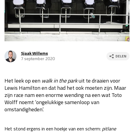
Race
za 13:00 - 15:00
GP VERENIGDE STATEN 2026
23 - 25 okt
GP SÃO PAULO 2026
06 - 08 nov
Sjaak Willems
DELEN
7 september 2020
Kwalificatie
za 23:00 - 00:00
Race
zo 21:00 - 23:00
Het leek op een
walk in the park
uit te draaien voor
Kwalificatie
za 19:00 - 20:00
Lewis Hamilton en dat had het ook moeten zijn. Maar
Race
zo 18:00 - 20:00
zijn race nam een enorme wending na een wat Toto
Wolff noemt ‘ongelukkige samenloop van
GP MEXICO 2026
30 okt - 01 nov
omstandigheden’.
LAS VEGAS GRAND PRIX 2026
20 - 22 nov
Het stond ergens in een hoekje van een scherm:
pitlane
Kwalificatie
za 22:00 - 23:00