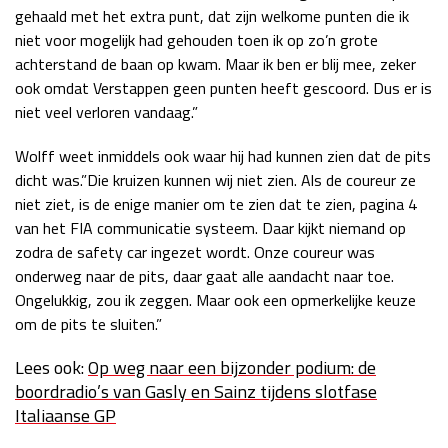
gehaald met het extra punt, dat zijn welkome punten die ik
niet voor mogelijk had gehouden toen ik op zo’n grote
achterstand de baan op kwam. Maar ik ben er blij mee, zeker
ook omdat Verstappen geen punten heeft gescoord. Dus er is
niet veel verloren vandaag.”
Wolff weet inmiddels ook waar hij had kunnen zien dat de pits
dicht was.”Die kruizen kunnen wij niet zien. Als de coureur ze
niet ziet, is de enige manier om te zien dat te zien, pagina 4
van het FIA communicatie systeem. Daar kijkt niemand op
zodra de safety car ingezet wordt. Onze coureur was
onderweg naar de pits, daar gaat alle aandacht naar toe.
Ongelukkig, zou ik zeggen. Maar ook een opmerkelijke keuze
om de pits te sluiten.”
Lees ook:
Op weg naar een bijzonder podium: de
boordradio’s van Gasly en Sainz tijdens slotfase
Italiaanse GP