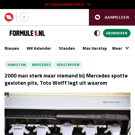
ACTUELE GRANDS PRIX
AANMELDEN
GP SPANJE 2026
11 - 13 sep
ABONNEREN
Nieuws
WK Kalender
Standen
Max Verstappen
Meer
Podca
Kwalificatie
za 16:00 - 17:00
HAMILTON
MERCEDES
VERSTAPPEN
Race
zo 15:00 - 17:00
2000 man sterk maar niemand bij Mercedes spotte
gesloten pits, Toto Wolff legt uit waarom
GP SINGAPORE 2026
09 - 11 okt
GP AZERBEIDZJAN 2026
24 - 26 sep
Kwalificatie
za 15:00 - 16:00
Race
zo 14:00 - 16:00
Kwalificatie
vr 14:00 - 15:00