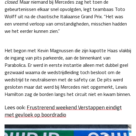
closed
. Maar niemand bij Mercedes zag het toen de
Race
zo 21:00 - 23:00
gebeurtenissen elkaar snel opvolgden, legt teambaas Toto
GP ABU DHABI 2026
04 - 06 dec
Wolff uit na de chaotische Italiaanse Grand Prix. “Het was
Kwalificatie
za 05:00 - 06:00
een vreemd verloop van omstandigheden, misschien hadden
Race
zo 05:00 - 07:00
we het eerder kunnen zien.”
Kwalificatie
za 15:00 - 16:00
Het begon met Kevin Magnussen die zijn kapotte Haas vlakbij
Race
zo 14:00 - 16:00
de ingang van pits parkeerde, aan de binnenkant van
Parabolica. Er werd in eerste instantie alleen met dubbel geel
GP QATAR 2026
27 - 29 nov
gezwaaid waarna de wedstrijdleiding toch besloot om de
wedstrijd te neutraliseren met de safety car. De pits werd
gesloten maar dat werd bij Mercedes niet opgemerkt, Lewis
Hamilton zag de borden langs het circuit niet en kwam binnen.
Kwalificatie
za 19:00 - 20:00
Race
zo 17:00 - 19:00
Lees ook:
Frustrerend weekend Verstappen eindigt
met gevloek op boordradio