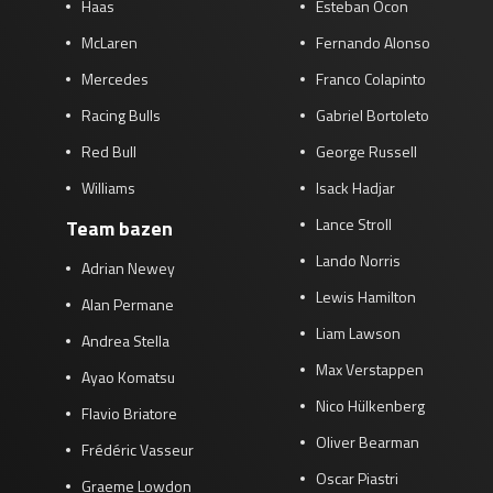
Haas
Esteban Ocon
McLaren
Fernando Alonso
Mercedes
Franco Colapinto
Racing Bulls
Gabriel Bortoleto
Red Bull
George Russell
Williams
Isack Hadjar
Lance Stroll
Team bazen
Lando Norris
Adrian Newey
Lewis Hamilton
Alan Permane
Liam Lawson
Andrea Stella
Max Verstappen
Ayao Komatsu
Nico Hülkenberg
Flavio Briatore
Oliver Bearman
Frédéric Vasseur
Oscar Piastri
Graeme Lowdon