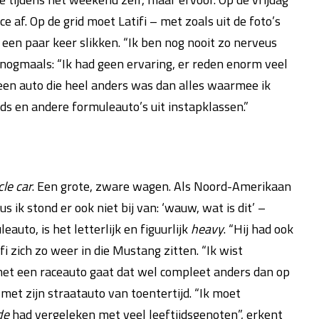
 af. Op de grid moet Latifi – met zoals uit de foto’s
 een paar keer slikken. “Ik ben nog nooit zo nerveus
 nogmaals: “Ik had geen ervaring, er reden enorm veel
 een auto die heel anders was dan alles waarmee ik
s en andere formuleauto’s uit instapklassen.”
le car
. Een grote, zware wagen. Als Noord-Amerikaan
us ik stond er ook niet bij van: ‘wauw, wat is dit’ –
uto, is het letterlijk en figuurlijk
heavy
. “Hij had ook
 zich zo weer in die Mustang zitten. “Ik wist
met een raceauto gaat dat wel compleet anders dan op
 met zijn straatauto van toentertijd. “Ik moet
de
had vergeleken met veel leeftijdsgenoten”, erkent