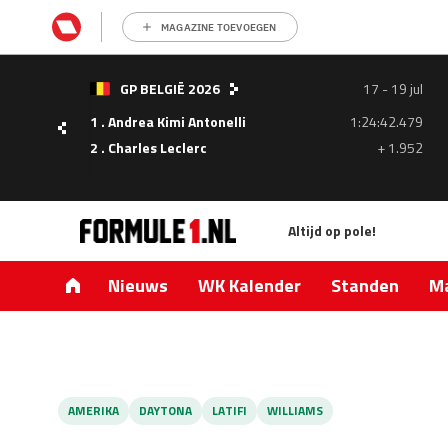
MAGAZINE TOEVOEGEN
- 05
GP BELGIË 2026
17 - 19 jul
ul
1 . Andrea Kimi Antonelli
1:24:42.479
1.335
2 . Charles Leclerc
+ 1.952
0.427
Altijd op pole!
Nieuws
WK Kalender
Standen
Ma
AMERIKA
DAYTONA
LATIFI
WILLIAMS