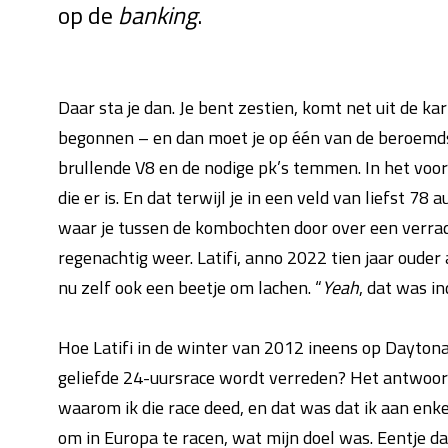
op de
banking
.
Daar sta je dan. Je bent zestien, komt net uit de ka
begonnen – en dan moet je op één van de beroemd
brullende V8 en de nodige pk’s temmen. In het vo
die er is. En dat terwijl je in een veld van liefst 7
waar je tussen de kombochten door over een verrader
regenachtig weer. Latifi, anno 2022 tien jaar oude
nu zelf ook een beetje om lachen. “
Yeah
, dat was i
Hoe Latifi in de winter van 2012 ineens op Dayton
geliefde 24-uursrace wordt verreden? Het antwoord
waarom ik die race deed, en dat was dat ik aan enk
om in Europa te racen, wat mijn doel was. Eentje d