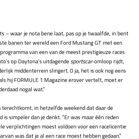
rts – waar je nota bene laat, pas op je twaalfde, in bent
ste banen ter wereld een Ford Mustang GT met een
orprogramma van een van de meest prestigieuze races
8 auto’s op Daytona’s uitdagende
sportscar
-omloop rijdt,
lijk middenterrein slingert. O ja, het is ook nog eens
r als hij FORMULE 1 Magazine erover vertelt, moet er
nderdaad nogal wat.”
a terechtkomt, in hetzelfde weekend dat daar de
 is simpeler dan je denkt. “Er was maar één reden
ele verplichtingen moest voldoen voor een racelicentie
aarvan was dat je al een race moest hebben gedaan.”