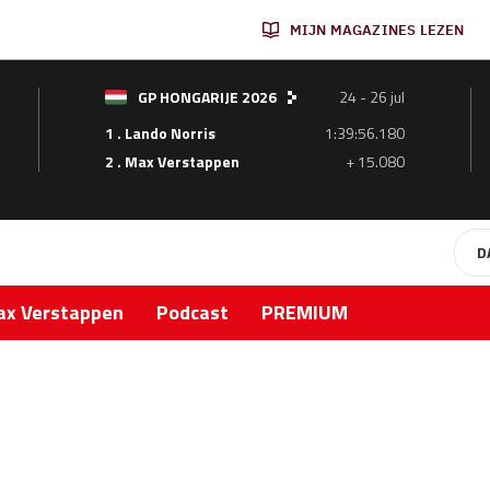
MIJN MAGAZINES LEZEN
GP HONGARIJE 2026
24 - 26 jul
1 . Lando Norris
1:39:56.180
2 . Max Verstappen
+ 15.080
D
x Verstappen
Podcast
PREMIUM