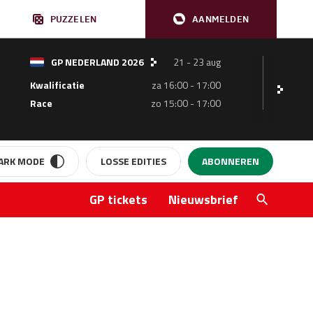
PUZZELEN
AANMELDEN
GP NEDERLAND 2026
21 - 23 aug
GP ITA
Kwalificatie
za 16:00 - 17:00
Kwalificat
Race
zo 15:00 - 17:00
Race
ARK MODE
LOSSE EDITIES
ABONNEREN
Sluiten
GP tickets
Nieuwsbrief