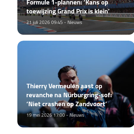
Formule 1-plannen: ‘Kans op
toewijzing Grand Prix is klein’
21 juli 2026 09:45 -
Nieuws
Thierry Vermeulen aast op
revanche na Nürburgring-sof:
‘Niet crashen op Zandvoort’
19 mei 2026 17:00 -
Nieuws