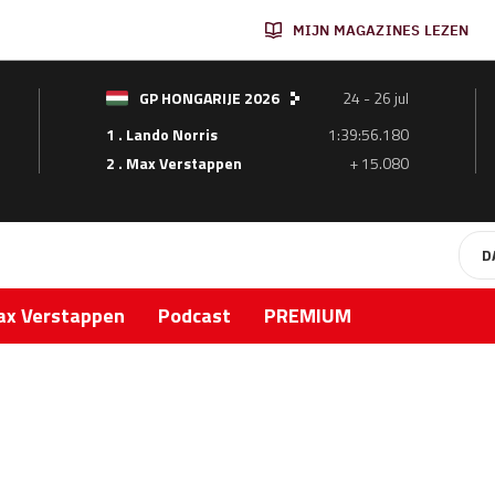
MIJN MAGAZINES LEZEN
GP HONGARIJE 2026
24 - 26 jul
1 . Lando Norris
1:39:56.180
2 . Max Verstappen
+ 15.080
D
x Verstappen
Podcast
PREMIUM