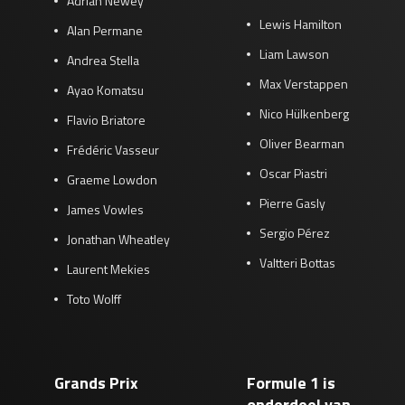
Adrian Newey
Lewis Hamilton
Alan Permane
Liam Lawson
Andrea Stella
Max Verstappen
Ayao Komatsu
Nico Hülkenberg
Flavio Briatore
Oliver Bearman
Frédéric Vasseur
Oscar Piastri
Graeme Lowdon
Pierre Gasly
James Vowles
Sergio Pérez
Jonathan Wheatley
Valtteri Bottas
Laurent Mekies
Toto Wolff
Grands Prix
Formule 1 is
onderdeel van