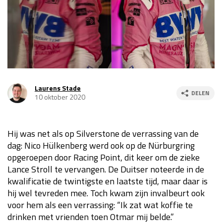
Race
za 13:00 - 15:00
GP VERENIGDE STATEN 2026
23 - 25 okt
GP SÃO PAULO 2026
06 - 08 nov
Laurens Stade
DELEN
10 oktober 2020
Kwalificatie
za 23:00 - 00:00
Race
zo 21:00 - 23:00
Hij was net als op Silverstone de verrassing van de
Kwalificatie
za 19:00 - 20:00
dag: Nico Hülkenberg werd ook op de Nürburgring
Race
zo 18:00 - 20:00
opgeroepen door Racing Point, dit keer om de zieke
Lance Stroll te vervangen. De Duitser noteerde in de
GP MEXICO 2026
30 okt - 01 nov
kwalificatie de twintigste en laatste tijd, maar daar is
hij wel tevreden mee. Toch kwam zijn invalbeurt ook
voor hem als een verrassing: “Ik zat wat koffie te
LAS VEGAS GRAND PRIX 2026
20 - 22 nov
drinken met vrienden toen Otmar mij belde.”
Kwalificatie
za 22:00 - 23:00