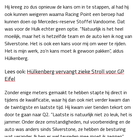
Hij kreeg zo dus opnieuw de kans om in te stappen, al had hij
ook kunnen weigeren waarna Racing Point een beroep had
kunnen doen op Mercedes-reserve Stoffel Vandoorne. Dat
was voor de Hulk echter geen optie. “Natuurlijk is het heel
moeilijk, maar het is hetzelfde team en de auto ken ik nog van
Silverstone. Het is ook een kans voor mij om weer te rijden.
Het is mijn werk, zo’n kans moet ik gewoon pakken”, aldus
Hülkenberg.
Lees ook:
Hülkenberg vervangt zieke Stroll voor GP
Eifel
Zonder enige meters gemaakt te hebben stapte hij direct in
tijdens de kwalificatie, waar hij dan ook niet verder kwam dan
de twintigste en laatste tijd. Hij kwam vier tienden tekort om
door te gaan naar Q2. “Laatste is natuurlijk niet zo leuk, het is
jammer. Onder deze omstandigheden, nul voorbereiding en de
auto was anders sinds Silverstone, ze hebben de besturing
wat verander. Ik ben er wel tevreden mee moet ik zeggen”,