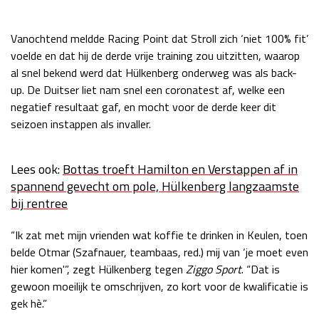
Race
zo 21:00 - 23:00
GP ABU DHABI 2026
04 - 06 dec
Vanochtend meldde Racing Point dat Stroll zich ‘niet 100% fit’
Kwalificatie
za 05:00 - 06:00
voelde en dat hij de derde vrije training zou uitzitten, waarop
Race
zo 05:00 - 07:00
al snel bekend werd dat Hülkenberg onderweg was als back-
up. De Duitser liet nam snel een coronatest af, welke een
Kwalificatie
za 15:00 - 16:00
negatief resultaat gaf, en mocht voor de derde keer dit
Race
zo 14:00 - 16:00
seizoen instappen als invaller.
GP QATAR 2026
27 - 29 nov
Lees ook:
Bottas troeft Hamilton en Verstappen af in
spannend gevecht om pole, Hülkenberg langzaamste
bij rentree
Kwalificatie
za 19:00 - 20:00
“Ik zat met mijn vrienden wat koffie te drinken in Keulen, toen
Race
zo 17:00 - 19:00
belde Otmar (Szafnauer, teambaas, red.) mij van ‘je moet even
hier komen'”, zegt Hülkenberg tegen
Ziggo Sport
. “Dat is
gewoon moeilijk te omschrijven, zo kort voor de kwalificatie is
gek hè.”