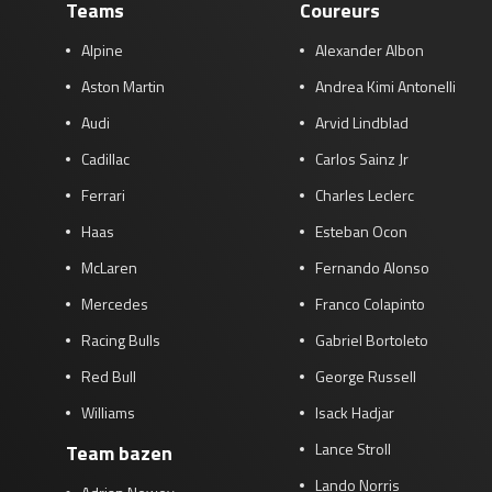
Teams
Coureurs
Alpine
Alexander Albon
Aston Martin
Andrea Kimi Antonelli
Audi
Arvid Lindblad
Cadillac
Carlos Sainz Jr
Ferrari
Charles Leclerc
Haas
Esteban Ocon
McLaren
Fernando Alonso
Mercedes
Franco Colapinto
Racing Bulls
Gabriel Bortoleto
Red Bull
George Russell
Williams
Isack Hadjar
Lance Stroll
Team bazen
Lando Norris