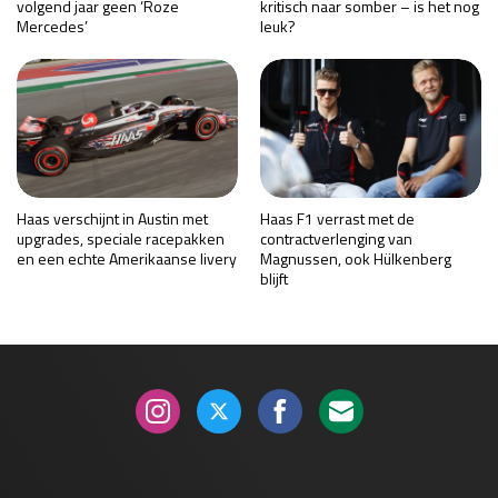
volgend jaar geen ‘Roze
kritisch naar somber – is het nog
Mercedes’
leuk?
Haas verschijnt in Austin met
Haas F1 verrast met de
upgrades, speciale racepakken
contractverlenging van
en een echte Amerikaanse livery
Magnussen, ook Hülkenberg
blijft