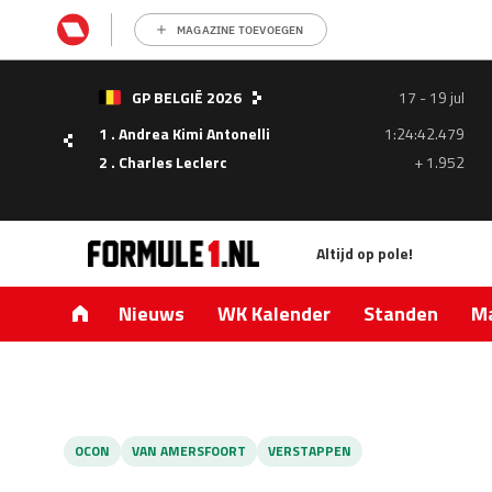
MAGAZINE TOEVOEGEN
- 05
GP BELGIË 2026
17 - 19 jul
ul
1 . Andrea Kimi Antonelli
1:24:42.479
1.335
2 . Charles Leclerc
+ 1.952
0.427
Altijd op pole!
Nieuws
WK Kalender
Standen
Ma
OCON
VAN AMERSFOORT
VERSTAPPEN