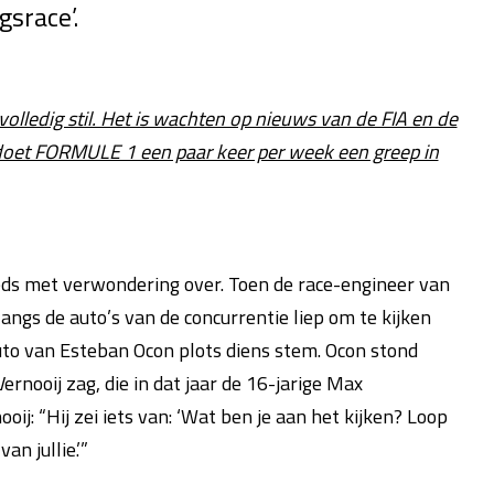
srace’.
volledig stil. Het is wachten op nieuws van de FIA en de
doet FORMULE 1 een paar keer per week een greep in
teeds met verwondering over. Toen de race-engineer van
angs de auto’s van de concurrentie liep om te kijken
 auto van Esteban Ocon plots diens stem. Ocon stond
ernooij zag, die in dat jaar de 16-jarige Max
ij: “Hij zei iets van: ‘Wat ben je aan het kijken? Loop
an jullie.’”