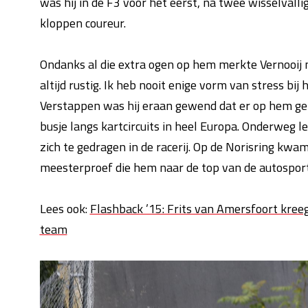
was hij in de F3 voor het eerst, na twee wisselvall
kloppen coureur.
Ondanks al die extra ogen op hem merkte Vernooij 
altijd rustig. Ik heb nooit enige vorm van stress bij
Verstappen was hij eraan gewend dat er op hem gelet
busje langs kartcircuits in heel Europa. Onderweg l
zich te gedragen in de racerij. Op de Norisring kw
meesterproef die hem naar de top van de autosport
Lees ook:
Flashback ’15: Frits van Amersfoort kree
team