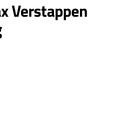
ax Verstappen
g