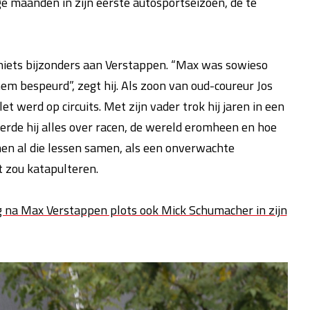
ige maanden in zijn eerste autosportseizoen, de te
niets bijzonders aan Verstappen. “Max was sowieso
 hem bespeurd”, zegt hij. Als zoon van oud-coureur Jos
 werd op circuits. Met zijn vader trok hij jaren in een
eerde hij alles over racen, de wereld eromheen en hoe
amen al die lessen samen, als een onverwachte
 zou katapulteren.
g na Max Verstappen plots ook Mick Schumacher in zijn