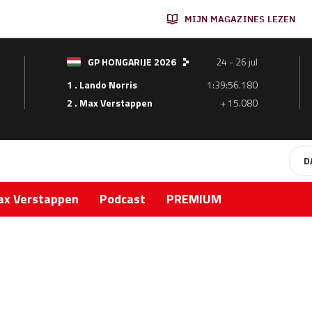
MIJN MAGAZINES LEZEN
GP HONGARIJE 2026
24 - 26 jul
1 . Lando Norris
1:39:56.180
2 . Max Verstappen
+ 15.080
D
x Verstappen
Podcast
PREMIUM