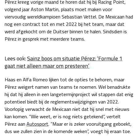
Pérez kreeg vorige maand te horen dat hij bij Racing Point,
Race
zo 21:00 - 23:00
volgend jaar Aston Martin, plaats moet maken voor
GP ABU DHABI 2026
04 - 06 dec
viervoudig wereldkampioen Sebastian Vettel. De Mexicaan had
Kwalificatie
za 05:00 - 06:00
nog een contract tot en met 2022 bij het team, maar dat
Race
zo 05:00 - 07:00
werd afgekocht om de Duitser binnen te halen. Sindsdien is
Pérez in gesprek met meerdere teams.
Kwalificatie
za 15:00 - 16:00
Race
zo 14:00 - 16:00
Lees ook:
Sainz boos om situatie Pérez: ‘Formule 1
gaat niet alleen maar om presteren’
GP QATAR 2026
27 - 29 nov
Haas en Alfa Romeo lijken tot de opties te behoren, maar
Pérez weigert namen van teams te noemen.
Wel benadrukte
hij dat hij alleen in een langetermijnproject wil stappen dat enig
Kwalificatie
za 19:00 - 20:00
potentieel biedt bij de reglementswijzigingen van 2022.
Race
zo 17:00 - 19:00
Voorlopig verwacht de Mexicaan niet dat hij snel met nieuws
kan komen.
“Wie weet, er is nog niets getekend”, vertelt
Pérez aan
Autosport
. “
Maar er is zeker vooruitgang geboekt,
dus we zullen zien in de komende weken”, voegt hij eraan toe.