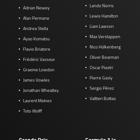
Lando Norris
Adrian Newey
Lewis Hamilton
Alan Permane
Liam Lawson
Andrea Stella
Max Verstappen
Ayao Komatsu
Nico Hülkenberg
Flavio Briatore
Oliver Bearman
Frédéric Vasseur
Oscar Piastri
Graeme Lowdon
Pierre Gasly
James Vowles
Sergio Pérez
Jonathan Wheatley
Valtteri Bottas
Laurent Mekies
Toto Wolff
Grands Prix
Formule 1 is