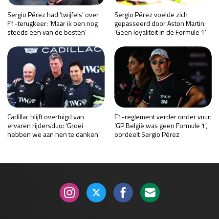
Sergio Pérez had ‘twijfels’ over
Sergio Pérez voelde zich
F1-terugkeer: ‘Maar ik ben nog
gepasseerd door Aston Martin:
steeds een van de besten’
‘Geen loyaliteit in de Formule 1’
Cadillac blijft overtuigd van
F1-reglement verder onder vuur:
ervaren rijdersduo: ‘Groei
‘GP België was geen Formule 1’,
hebben we aan hen te danken’
oordeelt Sergio Pérez