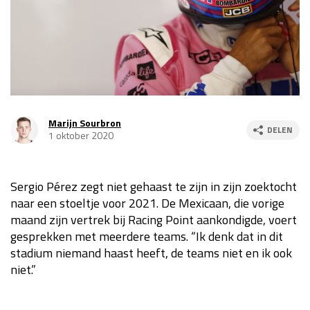
Race
za 13:00 - 15:00
GP VERENIGDE STATEN 2026
23 - 25 okt
GP SÃO PAULO 2026
06 - 08 nov
Marijn Sourbron
DELEN
1 oktober 2020
Kwalificatie
za 23:00 - 00:00
Race
zo 21:00 - 23:00
Sergio Pérez zegt niet gehaast te zijn in zijn zoektocht
Kwalificatie
za 19:00 - 20:00
naar een stoeltje voor 2021. De Mexicaan, die vorige
Race
zo 18:00 - 20:00
maand zijn vertrek bij Racing Point aankondigde, voert
gesprekken met meerdere teams. “
Ik denk dat in dit
GP MEXICO 2026
30 okt - 01 nov
stadium niemand haast heeft, de teams niet en ik ook
niet.”
LAS VEGAS GRAND PRIX 2026
20 - 22 nov
Kwalificatie
za 22:00 - 23:00