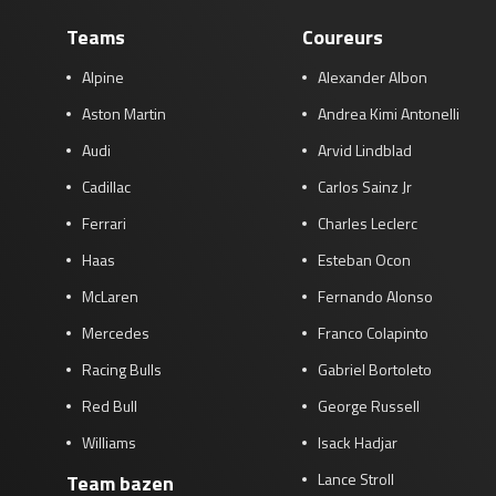
Teams
Coureurs
Alpine
Alexander Albon
Aston Martin
Andrea Kimi Antonelli
Audi
Arvid Lindblad
Cadillac
Carlos Sainz Jr
Ferrari
Charles Leclerc
Haas
Esteban Ocon
McLaren
Fernando Alonso
Mercedes
Franco Colapinto
Racing Bulls
Gabriel Bortoleto
Red Bull
George Russell
Williams
Isack Hadjar
Lance Stroll
Team bazen