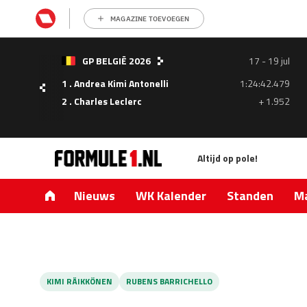
MAGAZINE TOEVOEGEN
- 05
GP BELGIË 2026
17 - 19 jul
ul
1 . Andrea Kimi Antonelli
1:24:42.479
1.335
2 . Charles Leclerc
+ 1.952
0.427
Altijd op pole!
Nieuws
WK Kalender
Standen
Ma
KIMI RÄIKKÖNEN
RUBENS BARRICHELLO