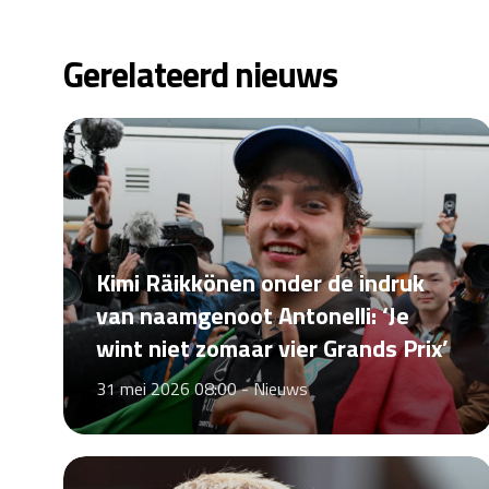
Gerelateerd nieuws
Kimi Räikkönen onder de indruk
van naamgenoot Antonelli: ‘Je
wint niet zomaar vier Grands Prix’
31 mei 2026 08:00 -
Nieuws