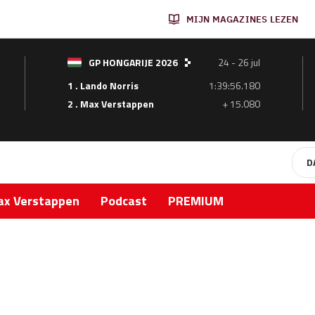
MIJN MAGAZINES LEZEN
GP HONGARIJE 2026
24 - 26 jul
1 . Lando Norris
1:39:56.180
2 . Max Verstappen
+ 15.080
D
x Verstappen
Podcast
PREMIUM