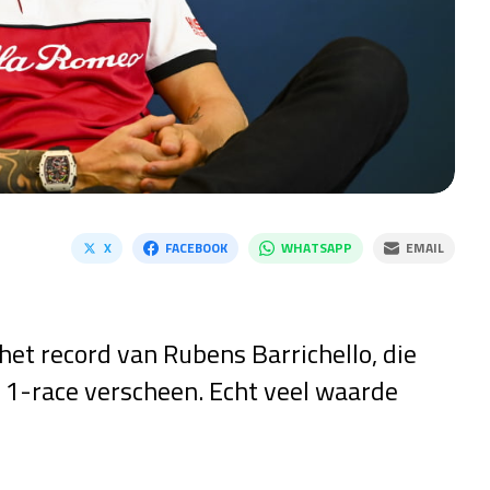
X
FACEBOOK
WHATSAPP
EMAIL
et record van Rubens Barrichello, die
 1-race verscheen. Echt veel waarde