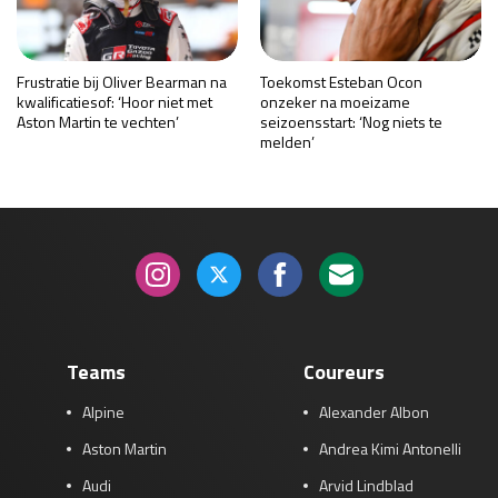
Frustratie bij Oliver Bearman na
Toekomst Esteban Ocon
kwalificatiesof: ‘Hoor niet met
onzeker na moeizame
Aston Martin te vechten’
seizoensstart: ‘Nog niets te
melden’
Teams
Coureurs
Alpine
Alexander Albon
Aston Martin
Andrea Kimi Antonelli
Audi
Arvid Lindblad