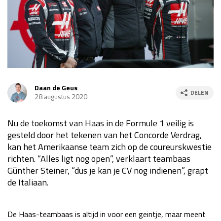
Race
za 13:00 - 15:00
GP VERENIGDE STATEN 2026
23 - 25 okt
GP SÃO PAULO 2026
06 - 08 nov
Daan de Geus
DELEN
28 augustus 2020
Kwalificatie
za 23:00 - 00:00
Race
zo 21:00 - 23:00
Nu de toekomst van Haas in de Formule 1 veilig is
Kwalificatie
za 19:00 - 20:00
gesteld door het tekenen van het Concorde Verdrag,
kan het Amerikaanse team zich op de coureurskwestie
Race
zo 18:00 - 20:00
richten. “Alles ligt nog open”, verklaart teambaas
Günther Steiner, “dus je kan je CV nog indienen”, grapt
GP MEXICO 2026
30 okt - 01 nov
de Italiaan.
LAS VEGAS GRAND PRIX 2026
20 - 22 nov
De Haas-teambaas is altijd in voor een geintje, maar meent
Kwalificatie
za 22:00 - 23:00