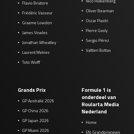
Nico Hülkenberg
Flavio Briatore
Oliver Bearman
Frédéric Vasseur
Oscar Piastri
Graeme Lowdon
Pierre Gasly
James Vowles
Sergio Pérez
Jonathan Wheatley
Valtteri Bottas
Laurent Mekies
Toto Wolff
Grands Prix
Formule 1 is
onderdeel van
GP Australië 2026
Roularta Media
GP China 2026
Nederland
GP Japan 2026
Home
GP Miami 2026
EN: Grandprixnews