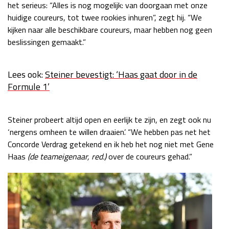
het serieus: “Alles is nog mogelijk: van doorgaan met onze
Race
zo 21:00 - 23:00
huidige coureurs, tot twee rookies inhuren”, zegt hij. “We
GP ABU DHABI 2026
04 - 06 dec
kijken naar alle beschikbare coureurs, maar hebben nog geen
Kwalificatie
za 05:00 - 06:00
beslissingen gemaakt.”
Race
zo 05:00 - 07:00
Kwalificatie
za 15:00 - 16:00
Lees ook:
Steiner bevestigt: ‘Haas gaat door in de
Formule 1’
Race
zo 14:00 - 16:00
GP QATAR 2026
27 - 29 nov
Steiner probeert altijd open en eerlijk te zijn, en zegt ook nu
‘nergens omheen te willen draaien’. “We hebben pas net het
Concorde Verdrag getekend en ik heb het nog niet met Gene
Haas
(de teameigenaar, red.)
over de coureurs gehad.”
Kwalificatie
za 19:00 - 20:00
Race
zo 17:00 - 19:00