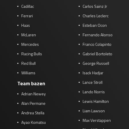
Cadillac
Carlos Sainz Jr
Ferrari
Charles Leclerc
Haas
Esteban Ocon
McLaren
Fernando Alonso
Mercedes
Franco Colapinto
Racing Bulls
Gabriel Bortoleto
Red Bull
George Russell
Williams
Isack Hadjar
Lance Stroll
Team bazen
Lando Norris
Adrian Newey
Lewis Hamilton
Alan Permane
Liam Lawson
Andrea Stella
Max Verstappen
Ayao Komatsu