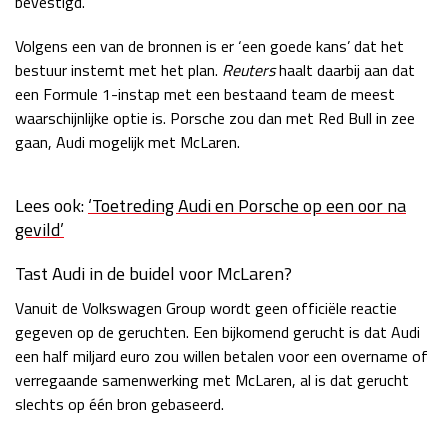
bevestigd.
Race
zo 21:00 - 23:00
GP ABU DHABI 2026
04 - 06 dec
Volgens een van de bronnen is er ‘een goede kans’ dat het
bestuur instemt met het plan.
Reuters
haalt daarbij aan dat
Kwalificatie
za 05:00 - 06:00
een Formule 1-instap met een bestaand team de meest
Race
zo 05:00 - 07:00
waarschijnlijke optie is. Porsche zou dan met Red Bull in zee
gaan, Audi mogelijk met McLaren.
Kwalificatie
za 15:00 - 16:00
Race
zo 14:00 - 16:00
Lees ook:
‘Toetreding Audi en Porsche op een oor na
GP QATAR 2026
27 - 29 nov
gevild’
Tast Audi in de buidel voor McLaren?
Vanuit de Volkswagen Group wordt geen officiële reactie
Kwalificatie
za 19:00 - 20:00
gegeven op de geruchten. Een bijkomend gerucht is dat Audi
Race
zo 17:00 - 19:00
een half miljard euro zou willen betalen voor een overname of
verregaande samenwerking met McLaren, al is dat gerucht
slechts op één bron gebaseerd.