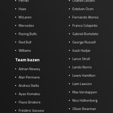
Ferrari
Charles Leclerc
Haas
Esteban Ocon
McLaren
Fernando Alonso
Mercedes
Franco Colapinto
Racing Bulls
Gabriel Bortoleto
Red Bull
George Russell
Williams
Isack Hadjar
Lance Stroll
Team bazen
Lando Norris
Adrian Newey
Lewis Hamilton
Alan Permane
Liam Lawson
Andrea Stella
Max Verstappen
Ayao Komatsu
Nico Hülkenberg
Flavio Briatore
Oliver Bearman
Frédéric Vasseur