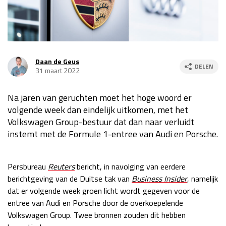
Race
za 13:00 - 15:00
GP VERENIGDE STATEN 2026
23 - 25 okt
Daan de Geus
DELEN
31 maart 2022
GP SÃO PAULO 2026
06 - 08 nov
Na jaren van geruchten moet het hoge woord er
Kwalificatie
za 23:00 - 00:00
volgende week dan eindelijk uitkomen, met het
Race
zo 21:00 - 23:00
Volkswagen Group-bestuur dat dan naar verluidt
instemt met de Formule 1-entree van Audi en Porsche.
Kwalificatie
za 19:00 - 20:00
Race
zo 18:00 - 20:00
Persbureau
Reuters
bericht, in navolging van eerdere
GP MEXICO 2026
30 okt - 01 nov
berichtgeving van de Duitse tak van
Business Insider
, namelijk
dat er volgende week groen licht wordt gegeven voor de
entree van Audi en Porsche door de overkoepelende
LAS VEGAS GRAND PRIX 2026
20 - 22 nov
Volkswagen Group. Twee bronnen zouden dit hebben
Kwalificatie
za 22:00 - 23:00