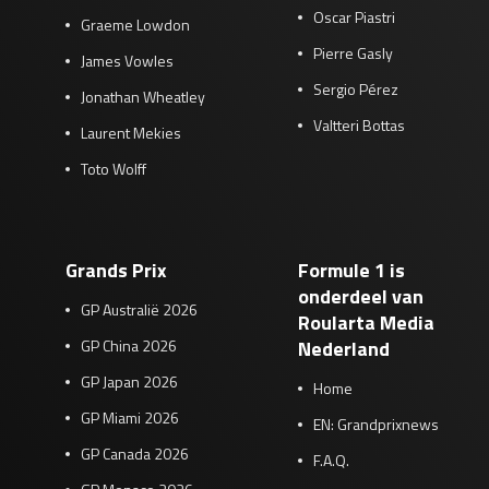
Oscar Piastri
Graeme Lowdon
Pierre Gasly
James Vowles
Sergio Pérez
Jonathan Wheatley
Valtteri Bottas
Laurent Mekies
Toto Wolff
Grands Prix
Formule 1 is
onderdeel van
GP Australië 2026
Roularta Media
GP China 2026
Nederland
GP Japan 2026
Home
GP Miami 2026
EN: Grandprixnews
GP Canada 2026
F.A.Q.